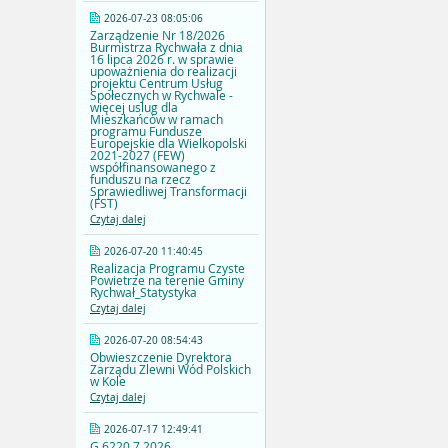
2026-07-23 08:05:06
Zarządzenie Nr 18/2026
Burmistrza Rychwała z dnia
16 lipca 2026 r. w sprawie
upoważnienia do realizacji
projektu Centrum Usług
Społecznych w Rychwale -
więcej uslug dla
Mieszkańców w ramach
programu Fundusze
Europejskie dla Wielkopolski
2021-2027 (FEW)
współfinansowanego z
funduszu na rzecz
Sprawiedliwej Transformacji
(FST)
Czytaj dalej
2026-07-20 11:40:45
Realizacja Programu Czyste
Powietrze na terenie Gminy
Rychwał_Statystyka
Czytaj dalej
2026-07-20 08:54:43
Obwieszczenie Dyrektora
Zarządu Zlewni Wód Polskich
w Kole
Czytaj dalej
2026-07-17 12:49:41
G.6220.7.2026