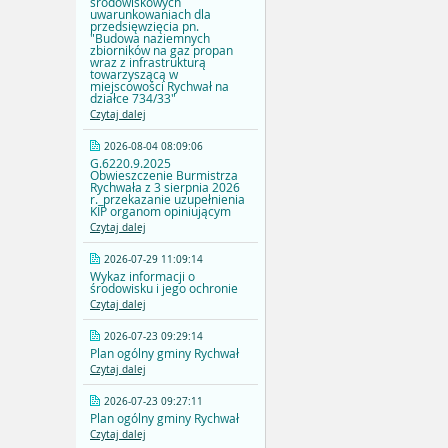
środowiskowych
uwarunkowaniach dla
przedsięwzięcia pn.
"Budowa naziemnych
zbiorników na gaz propan
wraz z infrastrukturą
towarzyszącą w
miejscowości Rychwał na
działce 734/33"
Czytaj dalej
2026-08-04 08:09:06
G.6220.9.2025
Obwieszczenie Burmistrza
Rychwała z 3 sierpnia 2026
r._przekazanie uzupełnienia
KIP organom opiniującym
Czytaj dalej
2026-07-29 11:09:14
Wykaz informacji o
środowisku i jego ochronie
Czytaj dalej
2026-07-23 09:29:14
Plan ogólny gminy Rychwał
Czytaj dalej
2026-07-23 09:27:11
Plan ogólny gminy Rychwał
Czytaj dalej