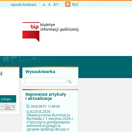
A+
wysoki kontrast
A
RSS
A-
Wyszukiwarka
i
Najnowsze artykuły
i aktualizacje
a zmian
2026-08-07 12:08:09
G.6220.8.2026
Obwieszczenie Burmistrza
Rychwała z 7 sierpnia 2026 r.
o wszczęciu postępowania
administracyjnego w
sprawie wydania decyzji o