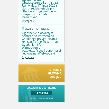
Obwieszczenie Burmistrza
Rychwała z 17 lipca 2026 r.
dot. przedsięwzięcia pn.
"Budowa drogi gminnej w
miejscowości Biała
Panieńska"
Czytaj dalej
2026-07-17 11:52:37
Ogłoszenie o otwartym
naborze na Partnera do
wspólnego przygotowania i
realizacji projektu w ramach
Działania 15.01
Wzmocnienie
bezpieczeństwa i odporności
regionalnej Wielkopolski
Czytaj dalej
STRONA
GŁÓWNA
URZĘDU
LICZNIK ODWIEDZIN
31781164
Od dnia 12 kwietnia 2007