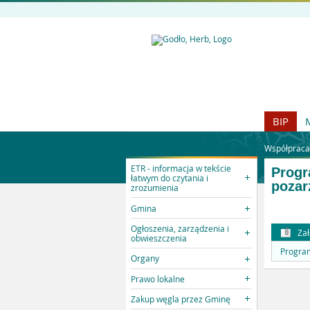
BIP
Współpraca
ETR - informacja w tekście
Progr
łatwym do czytania i
pozar
zrozumienia
Gmina
Ogłoszenia, zarządzenia i
Zał
obwieszczenia
Progra
Organy
Prawo lokalne
Zakup węgla przez Gminę