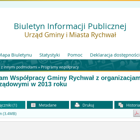
Biuletyn Informacji Publicznej
Urząd Gminy i Miasta Rychwał
Mapa Biuletynu
Statystyki
Pomoc
Deklaracja dostępności
 z innymi podmiotami »
Programy współpracy
am Współpracy Gminy Rychwał z organizacjam
ządowymi w 2013 roku
ączniki (1)
Metadane
Drukuj
Histori
m (3.4MB)