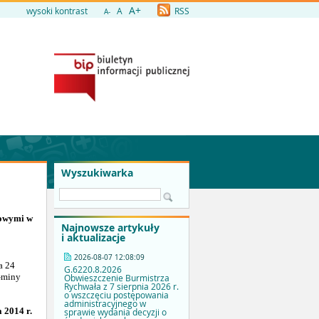
A+
wysoki kontrast
A
RSS
A-
Wyszukiwarka
dowymi w
Najnowsze artykuły
i aktualizacje
2026-08-07 12:08:09
a 24
G.6220.8.2026
 Gminy
Obwieszczenie Burmistrza
Rychwała z 7 sierpnia 2026 r.
o wszczęciu postępowania
administracyjnego w
 2014 r.
sprawie wydania decyzji o