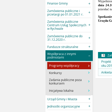
Wypełnion
Finanse Gminy
dnia 24.1
przesłać n
Zamówienia publiczne i
przetargi po 01.01.2021 r.
Spotkanie
Urzędu Gm
Zamówienia publiczne
Centrum Usług Społecznych
w Rychwale
Zamówienia publiczne do
31.12.2020 r.
Fundusze strukturalne
Współpraca z innymi
Zał
podmiotami
Projekt
oku 201
Programy współpracy
Ankieta
Konkursy
Zadania publiczne poza
konkursem
Inicjatywa lokalna
Urząd Gminy i Miasta
Jednostki organizacyjne