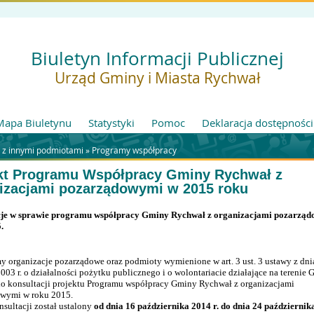
Biuletyn Informacji Publicznej
Urząd Gminy i Miasta Rychwał
Mapa Biuletynu
Statystyki
Pomoc
Deklaracja dostępności
 z innymi podmiotami »
Programy współpracy
kt Programu Współpracy Gminy Rychwał z
izacjami pozarządowymi w 2015 roku
cje w sprawie programu współpracy Gminy Rychwał z organizacjami pozarzą
.
y organizacje pozarządowe oraz podmioty wymienione w art. 3 ust. 3 ustawy z dni
003 r. o działalności pożytku publicznego i o wolontariacie działające na terenie
o konsultacji projektu Programu współpracy Gminy Rychwał z organizacjami
wymi w roku 2015.
sultacji został ustalony
od dnia 16 października 2014 r. do dnia 24 października