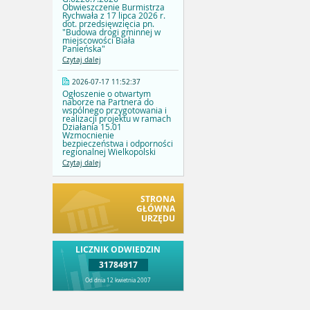
Obwieszczenie Burmistrza
Rychwała z 17 lipca 2026 r.
dot. przedsięwzięcia pn.
"Budowa drogi gminnej w
miejscowości Biała
Panieńska"
Czytaj dalej
2026-07-17 11:52:37
Ogłoszenie o otwartym
naborze na Partnera do
wspólnego przygotowania i
realizacji projektu w ramach
Działania 15.01
Wzmocnienie
bezpieczeństwa i odporności
regionalnej Wielkopolski
Czytaj dalej
STRONA
GŁÓWNA
URZĘDU
LICZNIK ODWIEDZIN
31784917
Od dnia 12 kwietnia 2007