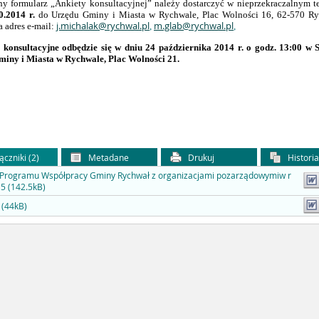
y formularz „Ankiety konsultacyjnej” należy dostarczyć w nieprzekraczalnym t
0.2014 r.
do Urzędu Gminy i Miasta w Rychwale, Plac Wolności 16, 62-570 Ry
j.michalak@rychwal.pl
m.glab@rychwal.pl
a adres e-mail:
,
,
 konsultacyjne odbędzie się w dniu 24 października 2014 r. o godz. 13:00 w 
iny i Miasta w Rychwale, Plac Wolności 21.
ączniki (2)
Metadane
Drukuj
Histori
 Programu Współpracy Gminy Rychwał z organizacjami pozarządowymiw r
5 (142.5kB)
 (44kB)