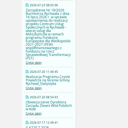
2026-07-23 08:05:06
Zarządzenie Nr 18/2026
Burmistrza Rychwała z dnia
16 lipca 2026 r. w sprawie
upoważnienia do realizacji
projektu Centrum Usług
Społecznych w Rychwale -
więcej uslug dla
Mieszkańców w ramach
programu Fundusze
Europejskie dla Wielkopolski
2021-2027 (FEW)
współfinansowanego z
funduszu na rzecz
Sprawiedliwej Transformacji
(FST)
Czytaj dalej
2026-07-20 11:40:45
Realizacja Programu Czyste
Powietrze na terenie Gminy
Rychwał_Statystyka
Czytaj dalej
2026-07-20 08:54:43
Obwieszczenie Dyrektora
Zarządu Zlewni Wód Polskich
w Kole
Czytaj dalej
2026-07-17 12:49:41
G.6220.7.2026