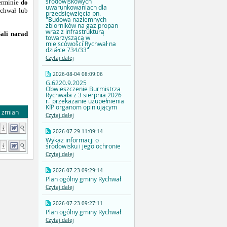
środowiskowych
erminie
do
uwarunkowaniach dla
chwał lub
przedsięwzięcia pn.
"Budowa naziemnych
zbiorników na gaz propan
wraz z infrastrukturą
Sali narad
towarzyszącą w
miejscowości Rychwał na
działce 734/33"
Czytaj dalej
2026-08-04 08:09:06
G.6220.9.2025
Obwieszczenie Burmistrza
Rychwała z 3 sierpnia 2026
r._przekazanie uzupełnienia
KIP organom opiniującym
a zmian
Czytaj dalej
2026-07-29 11:09:14
Wykaz informacji o
środowisku i jego ochronie
Czytaj dalej
2026-07-23 09:29:14
Plan ogólny gminy Rychwał
Czytaj dalej
2026-07-23 09:27:11
Plan ogólny gminy Rychwał
Czytaj dalej