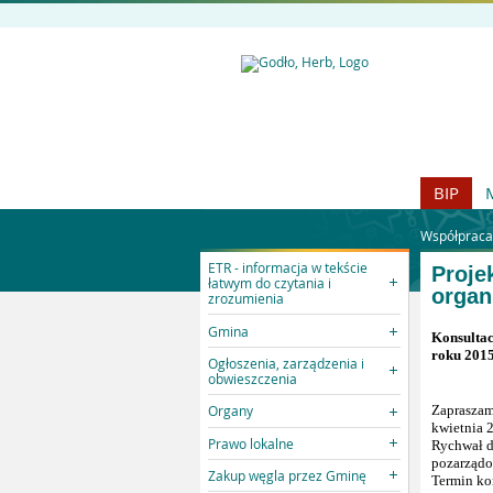
BIP
Współpraca
ETR - informacja w tekście
Proje
łatwym do czytania i
organ
zrozumienia
Gmina
Konsulta
roku 2015
Ogłoszenia, zarządzenia i
obwieszczenia
Organy
Zapraszam
kwietnia 2
Prawo lokalne
Rychwał d
pozarządo
Zakup węgla przez Gminę
Termin kon