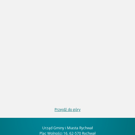
Przejdź do góry
Urząd Gminy i Miasta Rychwał
Plac Wolności 16, 62-570 Rychwał