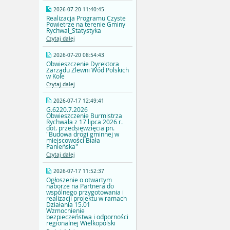
2026-07-20 11:40:45
Realizacja Programu Czyste
Powietrze na terenie Gminy
Rychwał_Statystyka
Czytaj dalej
2026-07-20 08:54:43
Obwieszczenie Dyrektora
Zarządu Zlewni Wód Polskich
w Kole
Czytaj dalej
2026-07-17 12:49:41
G.6220.7.2026
Obwieszczenie Burmistrza
Rychwała z 17 lipca 2026 r.
dot. przedsięwzięcia pn.
"Budowa drogi gminnej w
miejscowości Biała
Panieńska"
Czytaj dalej
2026-07-17 11:52:37
Ogłoszenie o otwartym
naborze na Partnera do
wspólnego przygotowania i
realizacji projektu w ramach
Działania 15.01
Wzmocnienie
bezpieczeństwa i odporności
regionalnej Wielkopolski