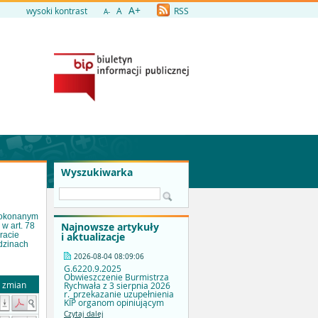
A+
wysoki kontrast
A
RSS
A-
Wyszukiwarka
 dokonanym
Najnowsze artykuły
w art. 78
i aktualizacje
racie
odzinach
2026-08-04 08:09:06
G.6220.9.2025
Obwieszczenie Burmistrza
a zmian
Rychwała z 3 sierpnia 2026
r._przekazanie uzupełnienia
KIP organom opiniującym
Czytaj dalej