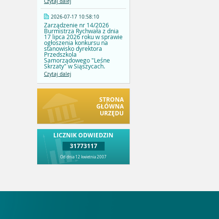
Czytaj dalej
2026-07-17 10:58:10
Zarządzenie nr 14/2026
Burmistrza Rychwała z dnia
17 lipca 2026 roku w sprawie
ogłoszenia konkursu na
stanowisko dyrektora
Przedszkola
Samorządowego "Leśne
Skrzaty" w Siąszycach.
Czytaj dalej
STRONA
GŁÓWNA
URZĘDU
LICZNIK ODWIEDZIN
31773117
Od dnia 12 kwietnia 2007