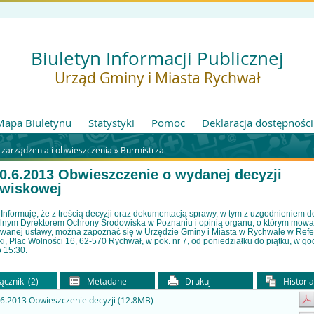
Biuletyn Informacji Publicznej
Urząd Gminy i Miasta Rychwał
Mapa Biuletynu
Statystyki
Pomoc
Deklaracja dostępności
 zarządzenia i obwieszczenia »
Burmistrza
0.6.2013 Obwieszczenie o wydanej decyzji
wiskowej
Informuję, że z treścią decyzji oraz dokumentacją sprawy, w tym z uzgodnieniem
lnym Dyrektorem Ochrony Środowiska w Poznaniu i opinią organu, o którym mowa 
owanej ustawy, można zapoznać się w Urzędzie Gminy i Miasta w Rychwale w Refe
i, Plac Wolności 16, 62-570 Rychwał, w pok. nr 7, od poniedziałku do piątku, w g
 15:30.
ączniki (2)
Metadane
Drukuj
Histori
6.2013 Obwieszczenie decyzji (12.8MB)