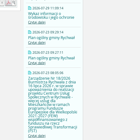
2026-07-29 11:09:14
Wykaz informacji o
środowisku i jego ochronie
Czytaj dalej
2026-07-23 09:29:14
Plan ogólny gminy Rychwał
Czytaj dalej
2026-07-23 09:27:11
Plan ogólny gminy Rychwał
Czytaj dalej
2026-07-23 08:05:06
Zarządzenie Nr 18/2026
Burmistrza Rychwała z dnia
16 lipca 2026 r. w sprawie
upoważnienia do realizacji
projektu Centrum Usług
Społecznych w Rychwale -
więcej uslug dla
Mieszkańców w ramach
programu Fundusze
Europejskie dla Wielkopolski
2021-2027 (FEW)
współfinansowanego z
funduszu na rzecz
Sprawiedliwej Transformacji
(FST)
Czytaj dalej