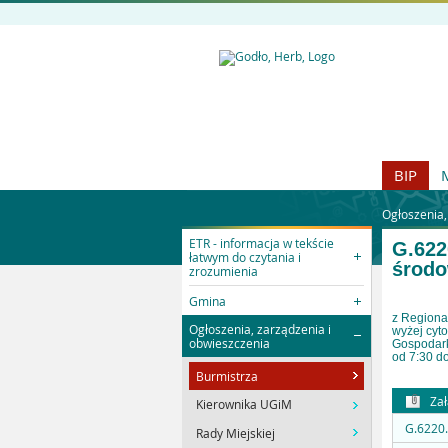
BIP
Ogłoszenia,
ETR - informacja w tekście
G.622
łatwym do czytania i
środo
zrozumienia
Gmina
z Regiona
Ogłoszenia, zarządzenia i
wyżej cyt
obwieszczenia
Gospodark
od 7:30 do
Burmistrza
Zał
Kierownika UGiM
G.6220.
Rady Miejskiej