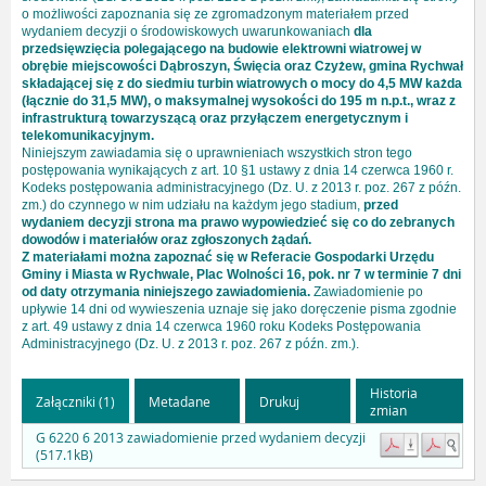
o możliwości zapoznania się ze zgromadzonym materiałem przed
wydaniem decyzji o środowiskowych uwarunkowaniach
dla
przedsięwzięcia polegającego na budowie elektrowni wiatrowej w
obrębie miejscowości Dąbroszyn, Święcia oraz Czyżew, gmina Rychwał
składającej się z do siedmiu turbin wiatrowych o mocy do 4,5 MW każda
(łącznie do 31,5 MW), o maksymalnej wysokości do 195 m n.p.t., wraz z
infrastrukturą towarzyszącą oraz przyłączem energetycznym i
telekomunikacyjnym.
Niniejszym zawiadamia się o uprawnieniach wszystkich stron tego
postępowania wynikających z art. 10 §1 ustawy z dnia 14 czerwca 1960 r.
Kodeks postępowania administracyjnego (Dz. U. z 2013 r. poz. 267 z późn.
zm.) do czynnego w nim udziału na każdym jego stadium,
przed
wydaniem decyzji strona ma prawo wypowiedzieć się co do zebranych
dowodów i materiałów oraz zgłoszonych żądań.
Z materiałami można zapoznać się w Referacie Gospodarki Urzędu
Gminy i Miasta w Rychwale, Plac Wolności 16, pok. nr 7 w terminie 7 dni
od daty otrzymania niniejszego zawiadomienia.
Zawiadomienie po
upływie 14 dni od wywieszenia uznaje się jako doręczenie pisma zgodnie
z art. 49 ustawy z dnia 14 czerwca 1960 roku Kodeks Postępowania
Administracyjnego (Dz. U. z 2013 r. poz. 267 z późn. zm.).
Historia
Załączniki (1)
Metadane
Drukuj
zmian
G 6220 6 2013 zawiadomienie przed wydaniem decyzji
(517.1kB)