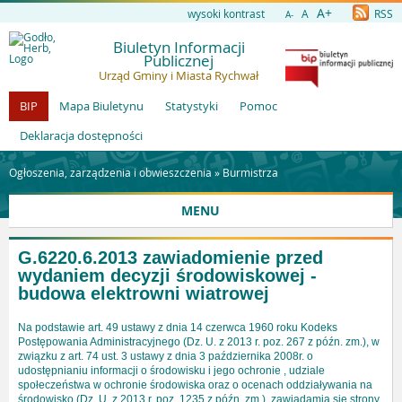
A+
wysoki kontrast
A
RSS
A-
Biuletyn Informacji
Publicznej
Urząd Gminy i Miasta Rychwał
BIP
Mapa Biuletynu
Statystyki
Pomoc
Deklaracja dostępności
Ogłoszenia, zarządzenia i obwieszczenia »
Burmistrza
MENU
G.6220.6.2013 zawiadomienie przed
wydaniem decyzji środowiskowej -
budowa elektrowni wiatrowej
Na podstawie art. 49 ustawy z dnia 14 czerwca 1960 roku Kodeks
Postępowania Administracyjnego (Dz. U. z 2013 r. poz. 267 z późn. zm.), w
związku z art. 74 ust. 3 ustawy z dnia 3 października 2008r. o
udostępnianiu informacji o środowisku i jego ochronie , udziale
społeczeństwa w ochronie środowiska oraz o ocenach oddziaływania na
środowisko (Dz. U. z 2013 r. poz. 1235 z późn. zm.), zawiadamia się strony