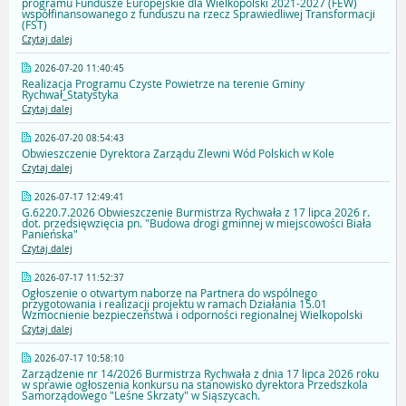
programu Fundusze Europejskie dla Wielkopolski 2021-2027 (FEW)
współfinansowanego z funduszu na rzecz Sprawiedliwej Transformacji
(FST)
Czytaj dalej
2026-07-20 11:40:45
Realizacja Programu Czyste Powietrze na terenie Gminy
Rychwał_Statystyka
Czytaj dalej
2026-07-20 08:54:43
Obwieszczenie Dyrektora Zarządu Zlewni Wód Polskich w Kole
Czytaj dalej
2026-07-17 12:49:41
G.6220.7.2026 Obwieszczenie Burmistrza Rychwała z 17 lipca 2026 r.
dot. przedsięwzięcia pn. "Budowa drogi gminnej w miejscowości Biała
Panieńska"
Czytaj dalej
2026-07-17 11:52:37
Ogłoszenie o otwartym naborze na Partnera do wspólnego
przygotowania i realizacji projektu w ramach Działania 15.01
Wzmocnienie bezpieczeństwa i odporności regionalnej Wielkopolski
Czytaj dalej
2026-07-17 10:58:10
Zarządzenie nr 14/2026 Burmistrza Rychwała z dnia 17 lipca 2026 roku
w sprawie ogłoszenia konkursu na stanowisko dyrektora Przedszkola
Samorządowego "Leśne Skrzaty" w Siąszycach.