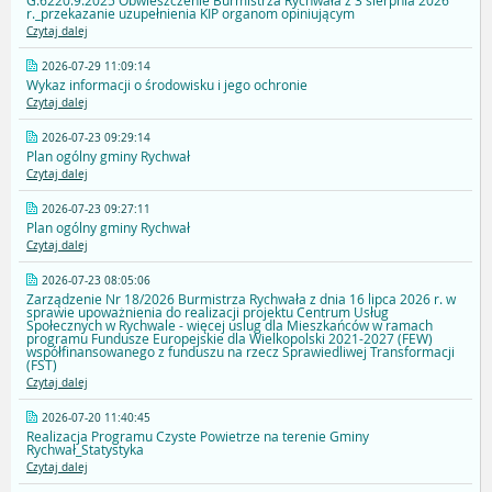
G.6220.9.2025 Obwieszczenie Burmistrza Rychwała z 3 sierpnia 2026
r._przekazanie uzupełnienia KIP organom opiniującym
Czytaj dalej
2026-07-29 11:09:14
Wykaz informacji o środowisku i jego ochronie
Czytaj dalej
2026-07-23 09:29:14
Plan ogólny gminy Rychwał
Czytaj dalej
2026-07-23 09:27:11
Plan ogólny gminy Rychwał
Czytaj dalej
2026-07-23 08:05:06
Zarządzenie Nr 18/2026 Burmistrza Rychwała z dnia 16 lipca 2026 r. w
sprawie upoważnienia do realizacji projektu Centrum Usług
Społecznych w Rychwale - więcej uslug dla Mieszkańców w ramach
programu Fundusze Europejskie dla Wielkopolski 2021-2027 (FEW)
współfinansowanego z funduszu na rzecz Sprawiedliwej Transformacji
(FST)
Czytaj dalej
2026-07-20 11:40:45
Realizacja Programu Czyste Powietrze na terenie Gminy
Rychwał_Statystyka
Czytaj dalej