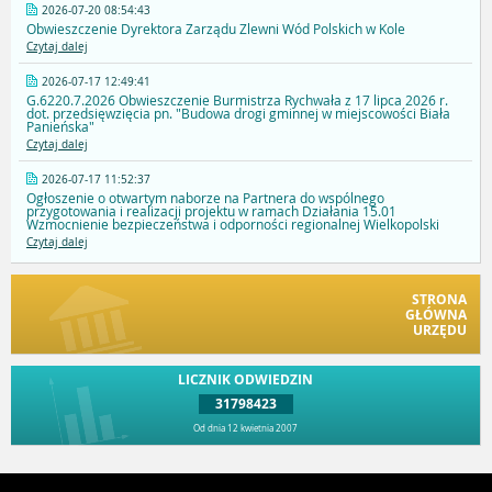
2026-07-20 08:54:43
Obwieszczenie Dyrektora Zarządu Zlewni Wód Polskich w Kole
Czytaj dalej
2026-07-17 12:49:41
G.6220.7.2026 Obwieszczenie Burmistrza Rychwała z 17 lipca 2026 r.
dot. przedsięwzięcia pn. "Budowa drogi gminnej w miejscowości Biała
Panieńska"
Czytaj dalej
2026-07-17 11:52:37
Ogłoszenie o otwartym naborze na Partnera do wspólnego
przygotowania i realizacji projektu w ramach Działania 15.01
Wzmocnienie bezpieczeństwa i odporności regionalnej Wielkopolski
Czytaj dalej
STRONA
GŁÓWNA
URZĘDU
LICZNIK ODWIEDZIN
31798423
Od dnia 12 kwietnia 2007
Przejdź do góry