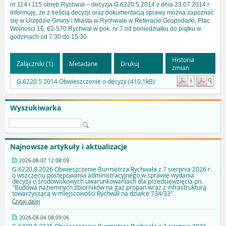
nr 114 i 115 obręb Rychwał – decyzja G.6220.5.2014 z dnia 23.07.2014 r.
Informuję, że z treścią decyzji oraz dokumentacją sprawy można zapoznać
się w Urzędzie Gminy i Miasta w Rychwale w Referacie Gospodarki, Plac
Wolności 16, 62-570 Rychwał w pok. nr 7 od poniedziałku do piątku w
godzinach od 7:30 do 15:30.
Historia
Załączniki (1)
Metadane
Drukuj
zmian
G 6220 5 2014 Obwieszczenie o decyzji (410.1kB)
Wyszukiwarka
Najnowsze artykuły i aktualizacje
2026-08-07 12:08:09
G.6220.8.2026 Obwieszczenie Burmistrza Rychwała z 7 sierpnia 2026 r.
o wszczęciu postępowania administracyjnego w sprawie wydania
decyzji o środowiskowych uwarunkowaniach dla przedsięwzięcia pn.
"Budowa naziemnych zbiorników na gaz propan wraz z infrastrukturą
towarzyszącą w miejscowości Rychwał na działce 734/33"
Czytaj dalej
2026-08-04 08:09:06