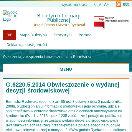
A+
wysoki kontrast
A
RSS
A-
Biuletyn Informacji
Publicznej
Urząd Gminy i Miasta Rychwał
BIP
Mapa Biuletynu
Statystyki
Pomoc
Deklaracja dostępności
Ogłoszenia, zarządzenia i obwieszczenia »
Burmistrza
MENU
G.6220.5.2014 Obwieszczenie o wydanej
decyzji środowiskowej
Burmistrz Rychwała zgodnie z art. 85 ust. 3 ustawy z dnia 3 października
2008r. o udostępnianiu informacji o środowisku i jego ochronie, udziale
społeczeństwa w ochronie środowiska oraz o ocenach oddziaływania na
środowisko (Dz. U. z 2013 r. poz. 1235 z późn. zm.) podaje do publicznej
wiadomości informację, że została wydana decyzja o środowiskowych
uwarunkowaniach realizacji przedsięwzięcia polegającego na budowie
elektrowni fotowoltaicznej o mocy do 2 MW w gminie Rychwał na działkach