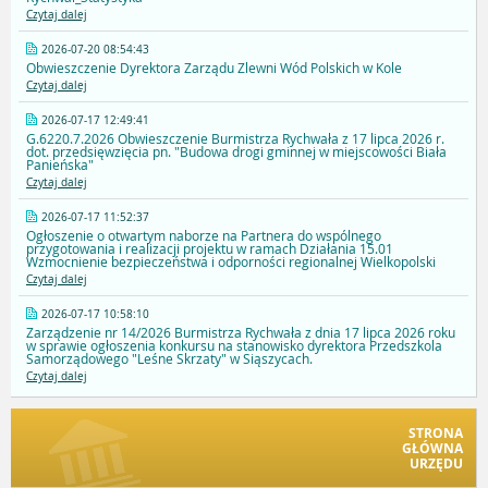
Czytaj dalej
2026-07-20 08:54:43
Obwieszczenie Dyrektora Zarządu Zlewni Wód Polskich w Kole
Czytaj dalej
2026-07-17 12:49:41
G.6220.7.2026 Obwieszczenie Burmistrza Rychwała z 17 lipca 2026 r.
dot. przedsięwzięcia pn. "Budowa drogi gminnej w miejscowości Biała
Panieńska"
Czytaj dalej
2026-07-17 11:52:37
Ogłoszenie o otwartym naborze na Partnera do wspólnego
przygotowania i realizacji projektu w ramach Działania 15.01
Wzmocnienie bezpieczeństwa i odporności regionalnej Wielkopolski
Czytaj dalej
2026-07-17 10:58:10
Zarządzenie nr 14/2026 Burmistrza Rychwała z dnia 17 lipca 2026 roku
w sprawie ogłoszenia konkursu na stanowisko dyrektora Przedszkola
Samorządowego "Leśne Skrzaty" w Siąszycach.
Czytaj dalej
STRONA
GŁÓWNA
URZĘDU