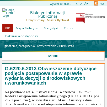
A+
wysoki kontrast
A
RSS
A-
Biuletyn Informacji
Publicznej
Urząd Gminy i Miasta Rychwał
BIP
Mapa Biuletynu
Statystyki
Pomoc
Deklaracja dostępności
Ogłoszenia, zarządzenia i obwieszczenia »
Burmistrza
MENU
G.6220.6.2013 Obwieszczenie dotyczące
podjęcia postepowania w sprawie
wydania decyzji o środowiskowych
uwarunkowaniach
Na podstawie art. 49 ustawy z dnia 14 czerwca 1960 roku
Kodeks Postępowania Administracyjnego (Dz. U. z 2013 r. poz.
267 z późn. zm.), w związku z art. 74 ust. 3 ustawy z dnia
3 października 2008r. o udostępnianiu informacji o środowisku i