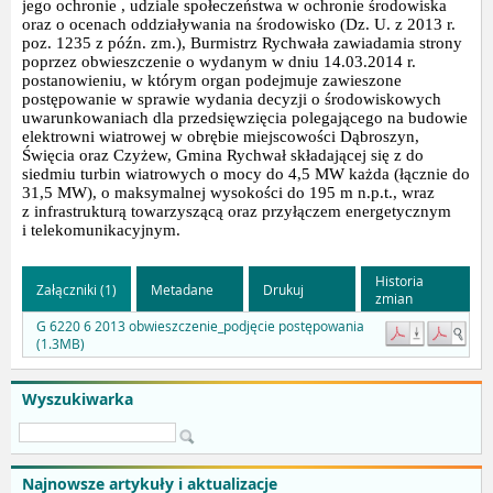
jego ochronie , udziale społeczeństwa w ochronie środowiska
oraz o ocenach oddziaływania na środowisko (Dz. U. z 2013 r.
poz. 1235 z późn. zm.), Burmistrz Rychwała zawiadamia strony
poprzez obwieszczenie o wydanym w dniu 14.03.2014 r.
postanowieniu, w którym organ podejmuje zawieszone
postępowanie w sprawie wydania decyzji o środowiskowych
uwarunkowaniach dla przedsięwzięcia polegającego na budowie
elektrowni wiatrowej w obrębie miejscowości Dąbroszyn,
Święcia oraz Czyżew, Gmina Rychwał składającej się z do
siedmiu turbin wiatrowych o mocy do 4,5 MW każda (łącznie do
31,5 MW), o maksymalnej wysokości do 195 m n.p.t., wraz
z infrastrukturą towarzyszącą oraz przyłączem energetycznym
i telekomunikacyjnym.
Historia
Załączniki (1)
Metadane
Drukuj
zmian
G 6220 6 2013 obwieszczenie_podjęcie postępowania
(1.3MB)
Wyszukiwarka
Najnowsze artykuły i aktualizacje