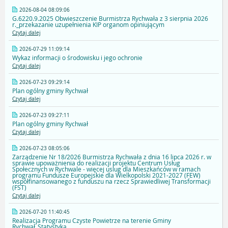
2026-08-04 08:09:06
G.6220.9.2025 Obwieszczenie Burmistrza Rychwała z 3 sierpnia 2026
r._przekazanie uzupełnienia KIP organom opiniującym
Czytaj dalej
2026-07-29 11:09:14
Wykaz informacji o środowisku i jego ochronie
Czytaj dalej
2026-07-23 09:29:14
Plan ogólny gminy Rychwał
Czytaj dalej
2026-07-23 09:27:11
Plan ogólny gminy Rychwał
Czytaj dalej
2026-07-23 08:05:06
Zarządzenie Nr 18/2026 Burmistrza Rychwała z dnia 16 lipca 2026 r. w
sprawie upoważnienia do realizacji projektu Centrum Usług
Społecznych w Rychwale - więcej uslug dla Mieszkańców w ramach
programu Fundusze Europejskie dla Wielkopolski 2021-2027 (FEW)
współfinansowanego z funduszu na rzecz Sprawiedliwej Transformacji
(FST)
Czytaj dalej
2026-07-20 11:40:45
Realizacja Programu Czyste Powietrze na terenie Gminy
Rychwał_Statystyka