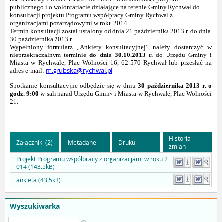
publicznego i o wolontariacie działające na terenie Gminy Rychwał do
konsultacji projektu Programu współpracy Gminy Rychwał z
organizacjami pozarządowymi w roku 2014.
Termin konsultacji został ustalony od dnia 21 października 2013 r. do dnia
30 października 2013 r.
Wypełniony formularz „Ankiety konsultacyjnej” należy dostarczyć w
nieprzekraczalnym terminie
do dnia 30.10.2013 r.
do Urzędu Gminy i
Miasta w Rychwale, Plac Wolności 16, 62-570 Rychwał lub przesłać na
m.grubska@rychwal.pl
adres e-mail:
Spotkanie konsultacyjne odbędzie się w dniu
30 października 2013 r. o
godz. 9:00
w sali narad Urzędu Gminy i Miasta w Rychwale, Plac Wolności
21.
Historia
Załączniki (2)
Metadane
Drukuj
zmian
Projekt Programu współpracy z organizacjami w roku 2
014 (143.5kB)
ankieta (43.5kB)
Wyszukiwarka