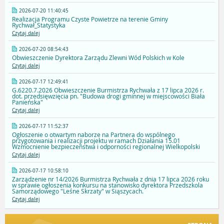
2026-07-20 11:40:45
Realizacja Programu Czyste Powietrze na terenie Gminy
Rychwał_Statystyka
Czytaj dalej
2026-07-20 08:54:43
Obwieszczenie Dyrektora Zarządu Zlewni Wód Polskich w Kole
Czytaj dalej
2026-07-17 12:49:41
G.6220.7.2026 Obwieszczenie Burmistrza Rychwała z 17 lipca 2026 r.
dot. przedsięwzięcia pn. "Budowa drogi gminnej w miejscowości Biała
Panieńska"
Czytaj dalej
2026-07-17 11:52:37
Ogłoszenie o otwartym naborze na Partnera do wspólnego
przygotowania i realizacji projektu w ramach Działania 15.01
Wzmocnienie bezpieczeństwa i odporności regionalnej Wielkopolski
Czytaj dalej
2026-07-17 10:58:10
Zarządzenie nr 14/2026 Burmistrza Rychwała z dnia 17 lipca 2026 roku
w sprawie ogłoszenia konkursu na stanowisko dyrektora Przedszkola
Samorządowego "Leśne Skrzaty" w Siąszycach.
Czytaj dalej