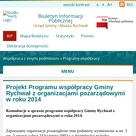
A+
wysoki kontrast
A
RSS
A-
Biuletyn Informacji
Publicznej
Urząd Gminy i Miasta Rychwał
BIP
Mapa Biuletynu
Statystyki
Pomoc
Deklaracja dostępności
Współpraca z innymi podmiotami »
Programy współpracy
MENU
Projekt Programu współpracy Gminy
Rychwał z organizacjami pozarządowymi
w roku 2014
Konsultacje w sprawie programu współpracy Gminy Rychwał z
organizacjami pozarządowymi w roku 2014.
Zapraszamy organizacje pozarządowe oraz podmioty wymienione w art. 3
ust. 3 ustawy z dnia 24 kwietnia 2003 r. o działalności pożytku