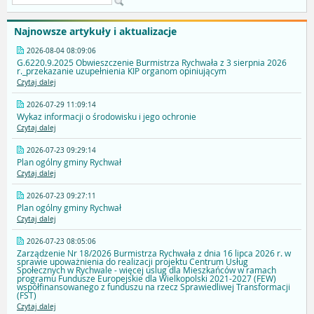
Najnowsze artykuły i aktualizacje
2026-08-04 08:09:06
G.6220.9.2025 Obwieszczenie Burmistrza Rychwała z 3 sierpnia 2026
r._przekazanie uzupełnienia KIP organom opiniującym
Czytaj dalej
2026-07-29 11:09:14
Wykaz informacji o środowisku i jego ochronie
Czytaj dalej
2026-07-23 09:29:14
Plan ogólny gminy Rychwał
Czytaj dalej
2026-07-23 09:27:11
Plan ogólny gminy Rychwał
Czytaj dalej
2026-07-23 08:05:06
Zarządzenie Nr 18/2026 Burmistrza Rychwała z dnia 16 lipca 2026 r. w
sprawie upoważnienia do realizacji projektu Centrum Usług
Społecznych w Rychwale - więcej uslug dla Mieszkańców w ramach
programu Fundusze Europejskie dla Wielkopolski 2021-2027 (FEW)
współfinansowanego z funduszu na rzecz Sprawiedliwej Transformacji
(FST)
Czytaj dalej