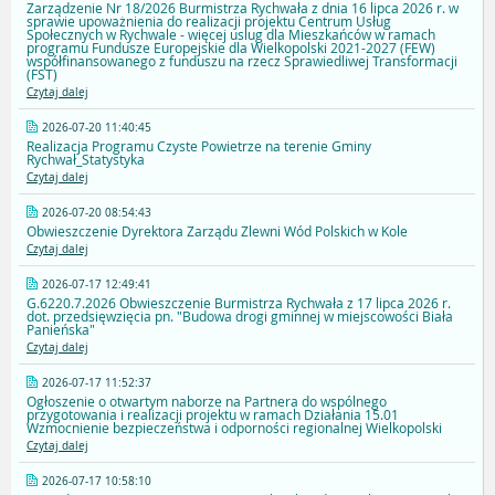
Zarządzenie Nr 18/2026 Burmistrza Rychwała z dnia 16 lipca 2026 r. w
sprawie upoważnienia do realizacji projektu Centrum Usług
Społecznych w Rychwale - więcej uslug dla Mieszkańców w ramach
programu Fundusze Europejskie dla Wielkopolski 2021-2027 (FEW)
współfinansowanego z funduszu na rzecz Sprawiedliwej Transformacji
(FST)
Czytaj dalej
2026-07-20 11:40:45
Realizacja Programu Czyste Powietrze na terenie Gminy
Rychwał_Statystyka
Czytaj dalej
2026-07-20 08:54:43
Obwieszczenie Dyrektora Zarządu Zlewni Wód Polskich w Kole
Czytaj dalej
2026-07-17 12:49:41
G.6220.7.2026 Obwieszczenie Burmistrza Rychwała z 17 lipca 2026 r.
dot. przedsięwzięcia pn. "Budowa drogi gminnej w miejscowości Biała
Panieńska"
Czytaj dalej
2026-07-17 11:52:37
Ogłoszenie o otwartym naborze na Partnera do wspólnego
przygotowania i realizacji projektu w ramach Działania 15.01
Wzmocnienie bezpieczeństwa i odporności regionalnej Wielkopolski
Czytaj dalej
2026-07-17 10:58:10