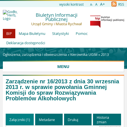
A+
wysoki kontrast
A
RSS
A-
Biuletyn Informacji
Publicznej
Urząd Gminy i Miasta Rychwał
BIP
Mapa Biuletynu
Statystyki
Pomoc
Deklaracja dostępności
Ogłoszenia, zarządzenia i obwieszczenia »
Kierownika UGiM
»
2013
MENU
Zarządzenie nr 16/2013 z dnia 30 wrzesnia
2013 r. w sprawie powołania Gminnej
Komisji do spraw Rozwiązywania
Problemów Alkoholowych
Historia
Załączniki (1)
Metadane
Drukuj
zmian