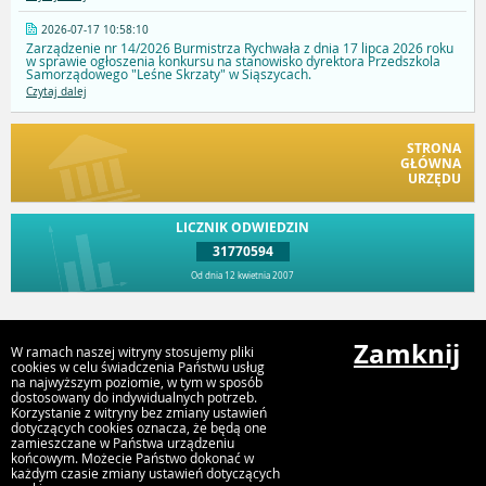
2026-07-17 10:58:10
Zarządzenie nr 14/2026 Burmistrza Rychwała z dnia 17 lipca 2026 roku
w sprawie ogłoszenia konkursu na stanowisko dyrektora Przedszkola
Samorządowego "Leśne Skrzaty" w Siąszycach.
Czytaj dalej
STRONA
GŁÓWNA
URZĘDU
LICZNIK ODWIEDZIN
31770594
Od dnia 12 kwietnia 2007
Przejdź do góry
Zamknij
W ramach naszej witryny stosujemy pliki
cookies w celu świadczenia Państwu usług
na najwyższym poziomie, w tym w sposób
dostosowany do indywidualnych potrzeb.
Urząd Gminy i Miasta Rychwał
Korzystanie z witryny bez zmiany ustawień
Plac Wolności 16, 62-570 Rychwał
dotyczących cookies oznacza, że będą one
zamieszczane w Państwa urządzeniu
końcowym. Możecie Państwo dokonać w
każdym czasie zmiany ustawień dotyczących