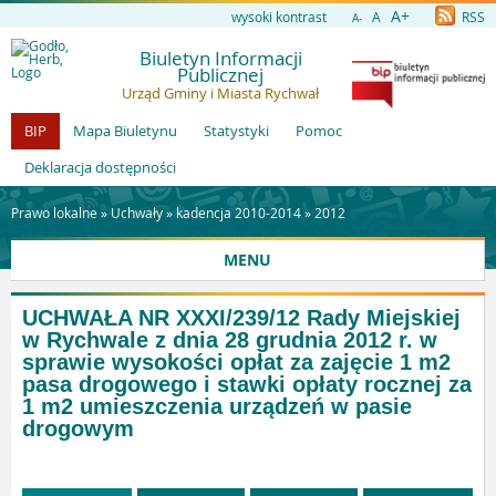
A+
wysoki kontrast
A
RSS
A-
Biuletyn Informacji
Publicznej
Urząd Gminy i Miasta Rychwał
BIP
Mapa Biuletynu
Statystyki
Pomoc
Deklaracja dostępności
Prawo lokalne »
Uchwały
»
kadencja 2010-2014
»
2012
MENU
UCHWAŁA NR XXXI/239/12 Rady Miejskiej
w Rychwale z dnia 28 grudnia 2012 r. w
sprawie wysokości opłat za zajęcie 1 m2
pasa drogowego i stawki opłaty rocznej za
1 m2 umieszczenia urządzeń w pasie
drogowym