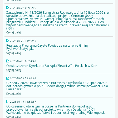
2026-07-23 08:05:06
Zarządzenie Nr 18/2026 Burmistrza Rychwała z dnia 16 lipca 2026 r. w
sprawie upoważnienia do realizacji projektu Centrum Usług
Społecznych w Rychwale - więcej uslug dla Mieszkańców w ramach
programu Fundusze Europejskie dla Wielkopolski 2021-2027 (FEW)
współfinansowanego z funduszu na rzecz Sprawiedliwej Transformacji
(FST)
Czytaj dalej
2026-07-20 11:40:45
Realizacja Programu Czyste Powietrze na terenie Gminy
Rychwał_Statystyka
Czytaj dalej
2026-07-20 08:54:43
Obwieszczenie Dyrektora Zarządu Zlewni Wód Polskich w Kole
Czytaj dalej
2026-07-17 12:49:41
G.6220.7.2026 Obwieszczenie Burmistrza Rychwała z 17 lipca 2026 r.
dot. przedsięwzięcia pn. "Budowa drogi gminnej w miejscowości Biała
Panieńska"
Czytaj dalej
2026-07-17 11:52:37
Ogłoszenie o otwartym naborze na Partnera do wspólnego
przygotowania i realizacji projektu w ramach Działania 15.01
Wzmocnienie bezpieczeństwa i odporności regionalnej Wielkopolski
Czytaj dalej