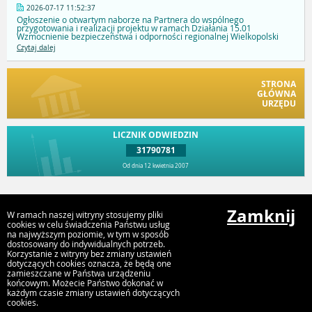
2026-07-17 11:52:37
Ogłoszenie o otwartym naborze na Partnera do wspólnego
przygotowania i realizacji projektu w ramach Działania 15.01
Wzmocnienie bezpieczeństwa i odporności regionalnej Wielkopolski
Czytaj dalej
STRONA
GŁÓWNA
URZĘDU
LICZNIK ODWIEDZIN
31790781
Od dnia 12 kwietnia 2007
Przejdź do góry
Zamknij
W ramach naszej witryny stosujemy pliki
cookies w celu świadczenia Państwu usług
na najwyższym poziomie, w tym w sposób
dostosowany do indywidualnych potrzeb.
Urząd Gminy i Miasta Rychwał
Korzystanie z witryny bez zmiany ustawień
Plac Wolności 16, 62-570 Rychwał
dotyczących cookies oznacza, że będą one
zamieszczane w Państwa urządzeniu
końcowym. Możecie Państwo dokonać w
każdym czasie zmiany ustawień dotyczących
cookies.