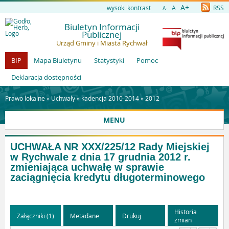
A+
wysoki kontrast
A
RSS
A-
Biuletyn Informacji
Publicznej
Urząd Gminy i Miasta Rychwał
BIP
Mapa Biuletynu
Statystyki
Pomoc
Deklaracja dostępności
Prawo lokalne »
Uchwały
»
kadencja 2010-2014
»
2012
MENU
UCHWAŁA NR XXX/225/12 Rady Miejskiej
w Rychwale z dnia 17 grudnia 2012 r.
zmieniająca uchwałę w sprawie
zaciągnięcia kredytu długoterminowego
Historia
Załączniki (1)
Metadane
Drukuj
zmian