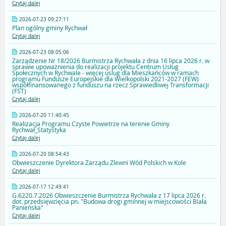
Czytaj dalej
2026-07-23 09:27:11
Plan ogólny gminy Rychwał
Czytaj dalej
2026-07-23 08:05:06
Zarządzenie Nr 18/2026 Burmistrza Rychwała z dnia 16 lipca 2026 r. w
sprawie upoważnienia do realizacji projektu Centrum Usług
Społecznych w Rychwale - więcej uslug dla Mieszkańców w ramach
programu Fundusze Europejskie dla Wielkopolski 2021-2027 (FEW)
współfinansowanego z funduszu na rzecz Sprawiedliwej Transformacji
(FST)
Czytaj dalej
2026-07-20 11:40:45
Realizacja Programu Czyste Powietrze na terenie Gminy
Rychwał_Statystyka
Czytaj dalej
2026-07-20 08:54:43
Obwieszczenie Dyrektora Zarządu Zlewni Wód Polskich w Kole
Czytaj dalej
2026-07-17 12:49:41
G.6220.7.2026 Obwieszczenie Burmistrza Rychwała z 17 lipca 2026 r.
dot. przedsięwzięcia pn. "Budowa drogi gminnej w miejscowości Biała
Panieńska"
Czytaj dalej