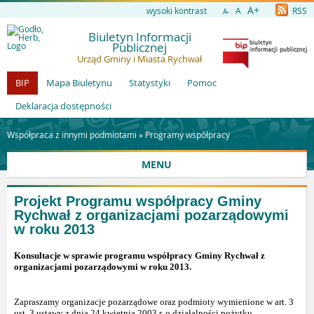
A+
wysoki kontrast
A
RSS
A-
Biuletyn Informacji
Publicznej
Urząd Gminy i Miasta Rychwał
BIP
Mapa Biuletynu
Statystyki
Pomoc
Deklaracja dostępności
Współpraca z innymi podmiotami »
Programy współpracy
MENU
Projekt Programu współpracy Gminy
Rychwał z organizacjami pozarządowymi
w roku 2013
Konsultacje w sprawie programu współpracy Gminy Rychwał z
organizacjami pozarządowymi w roku 2013.
Zapraszamy organizacje pozarządowe oraz podmioty wymienione w art. 3
ust. 3 ustawy z dnia 24 kwietnia 2003 r. o działalności pożytku