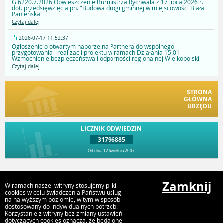
G.6220.7.2026 Obwieszczenie Burmistrza Rychwała z 17 lipca 2026 r.
dot. przedsięwzięcia pn. "Budowa drogi gminnej w miejscowości Biała
Panieńska"
Czytaj dalej
2026-07-17 11:52:37
Ogłoszenie o otwartym naborze na Partnera do wspólnego
przygotowania i realizacji projektu w ramach Działania 15.01
Wzmocnienie bezpieczeństwa i odporności regionalnej Wielkopolski
Czytaj dalej
STRONA
GŁÓWNA
URZĘDU
LICZNIK ODWIEDZIN
31796885
Od dnia 12 kwietnia 2007
Przejdź do góry
Zamknij
W ramach naszej witryny stosujemy pliki
cookies w celu świadczenia Państwu usług
na najwyższym poziomie, w tym w sposób
dostosowany do indywidualnych potrzeb.
Urząd Gminy i Miasta Rychwał
Korzystanie z witryny bez zmiany ustawień
Plac Wolności 16, 62-570 Rychwał
dotyczących cookies oznacza, że będą one