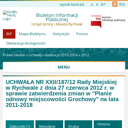
A+
wysoki kontrast
A
RSS
A-
Biuletyn Informacji
Publicznej
Urząd Gminy i Miasta Rychwał
BIP
Mapa Biuletynu
Statystyki
Pomoc
Deklaracja dostępności
Prawo lokalne »
Uchwały
»
kadencja 2010-2014
»
2012
MENU
UCHWAŁA NR XXII/187/12 Rady Miejskiej
w Rychwale z dnia 27 czerwca 2012 r. w
sprawie zatwierdzenia zmian w "Planie
odnowy miejscowości Grochowy" na lata
2011-2018
Historia
Załączniki (1)
Metadane
Drukuj