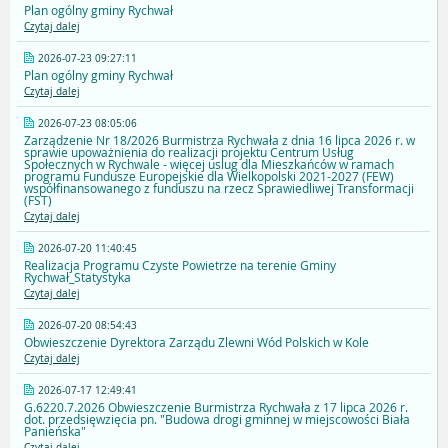
Plan ogólny gminy Rychwał
Czytaj dalej
2026-07-23 09:27:11
Plan ogólny gminy Rychwał
Czytaj dalej
2026-07-23 08:05:06
Zarządzenie Nr 18/2026 Burmistrza Rychwała z dnia 16 lipca 2026 r. w
sprawie upoważnienia do realizacji projektu Centrum Usług
Społecznych w Rychwale - więcej uslug dla Mieszkańców w ramach
programu Fundusze Europejskie dla Wielkopolski 2021-2027 (FEW)
współfinansowanego z funduszu na rzecz Sprawiedliwej Transformacji
(FST)
Czytaj dalej
2026-07-20 11:40:45
Realizacja Programu Czyste Powietrze na terenie Gminy
Rychwał_Statystyka
Czytaj dalej
2026-07-20 08:54:43
Obwieszczenie Dyrektora Zarządu Zlewni Wód Polskich w Kole
Czytaj dalej
2026-07-17 12:49:41
G.6220.7.2026 Obwieszczenie Burmistrza Rychwała z 17 lipca 2026 r.
dot. przedsięwzięcia pn. "Budowa drogi gminnej w miejscowości Biała
Panieńska"
Czytaj dalej