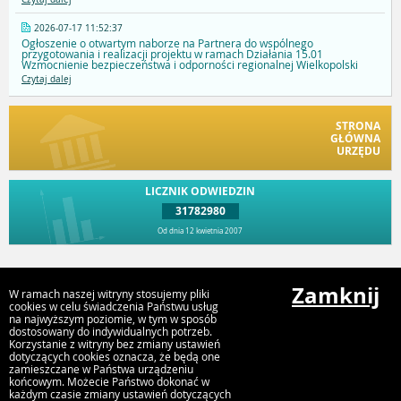
2026-07-17 11:52:37
Ogłoszenie o otwartym naborze na Partnera do wspólnego
przygotowania i realizacji projektu w ramach Działania 15.01
Wzmocnienie bezpieczeństwa i odporności regionalnej Wielkopolski
Czytaj dalej
STRONA
GŁÓWNA
URZĘDU
LICZNIK ODWIEDZIN
31782980
Od dnia 12 kwietnia 2007
Przejdź do góry
Zamknij
W ramach naszej witryny stosujemy pliki
cookies w celu świadczenia Państwu usług
na najwyższym poziomie, w tym w sposób
dostosowany do indywidualnych potrzeb.
Urząd Gminy i Miasta Rychwał
Korzystanie z witryny bez zmiany ustawień
Plac Wolności 16, 62-570 Rychwał
dotyczących cookies oznacza, że będą one
zamieszczane w Państwa urządzeniu
końcowym. Możecie Państwo dokonać w
każdym czasie zmiany ustawień dotyczących