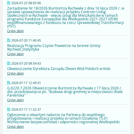
2026-07-23 08:05:06
Zarządzenie Nr 18/2026 Burmistrza Rychwała z dnia 16 lipca 2026 r. w
sprawie upoważnienia do realizacji projektu Centrum Usług
Społecznych w Rychwale - więcej uslug dla Mieszkańców w ramach
programu Fundusze Europejskie dla Wielkopolski 2021-2027 (FEW)
współfinansowanego z funduszu na rzecz Sprawiedliwej Transformacji
(FST)
Czytaj dalej
2026-07-20 11:40:45
Realizacja Programu Czyste Powietrze na terenie Gminy
Rychwał_Statystyka
Czytaj dalej
2026-07-20 08:54:43
Obwieszczenie Dyrektora Zarządu Zlewni Wód Polskich w Kole
Czytaj dalej
2026-07-17 12:49:41
G.6220.7.2026 Obwieszczenie Burmistrza Rychwała z 17 lipca 2026 r.
dot. przedsięwzięcia pn. "Budowa drogi gminnej w miejscowości Biała
Panieńska"
Czytaj dalej
2026-07-17 11:52:37
Ogłoszenie o otwartym naborze na Partnera do wspólnego
przygotowania i realizacji projektu w ramach Działania 15.01
Wzmocnienie bezpieczeństwa i odporności regionalnej Wielkopolski
Czytaj dalej