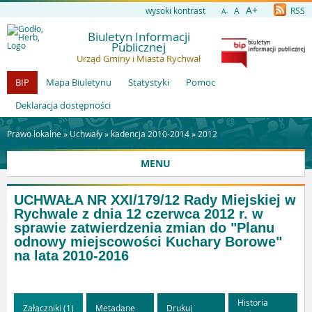
A+
wysoki kontrast
A
RSS
A-
Biuletyn Informacji
Publicznej
Urząd Gminy i Miasta Rychwał
BIP
Mapa Biuletynu
Statystyki
Pomoc
Deklaracja dostępności
Prawo lokalne »
Uchwały
»
kadencja 2010-2014
»
2012
MENU
UCHWAŁA NR XXI/179/12 Rady Miejskiej w
Rychwale z dnia 12 czerwca 2012 r. w
sprawie zatwierdzenia zmian do "Planu
odnowy miejscowości Kuchary Borowe"
na lata 2010-2016
Historia
Załączniki (1)
Metadane
Drukuj