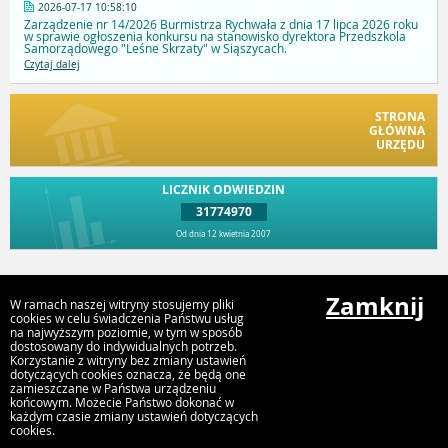
2026-07-17 10:58:10
Zarządzenie nr 14/2026 Burmistrza Rychwała z dnia 17 lipca 2026 roku
w sprawie ogłoszenia konkursu na stanowisko dyrektora Przedszkola
Samorządowego "Leśne Skrzaty" w Siąszycach.
Czytaj dalej
STRONA
GŁÓWNA
URZĘDU
LICZNIK ODWIEDZIN
31774970
Od dnia 12 kwietnia 2007
Przejdź do góry
Zamknij
W ramach naszej witryny stosujemy pliki
cookies w celu świadczenia Państwu usług
na najwyższym poziomie, w tym w sposób
dostosowany do indywidualnych potrzeb.
Urząd Gminy i Miasta Rychwał
Korzystanie z witryny bez zmiany ustawień
Plac Wolności 16, 62-570 Rychwał
dotyczących cookies oznacza, że będą one
zamieszczane w Państwa urządzeniu
końcowym. Możecie Państwo dokonać w
każdym czasie zmiany ustawień dotyczących
cookies.