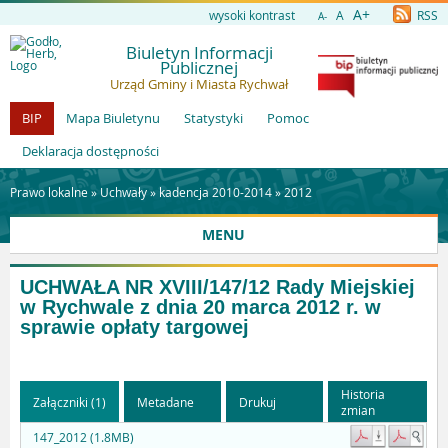
A+
wysoki kontrast
A
RSS
A-
Biuletyn Informacji
Publicznej
Urząd Gminy i Miasta Rychwał
BIP
Mapa Biuletynu
Statystyki
Pomoc
Deklaracja dostępności
Prawo lokalne »
Uchwały
»
kadencja 2010-2014
»
2012
MENU
UCHWAŁA NR XVIII/147/12 Rady Miejskiej
w Rychwale z dnia 20 marca 2012 r. w
sprawie opłaty targowej
Historia
Załączniki (1)
Metadane
Drukuj
zmian
147_2012 (1.8MB)