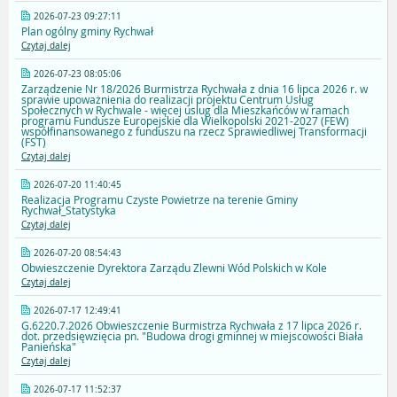
2026-07-23 09:27:11
Plan ogólny gminy Rychwał
Czytaj dalej
2026-07-23 08:05:06
Zarządzenie Nr 18/2026 Burmistrza Rychwała z dnia 16 lipca 2026 r. w
sprawie upoważnienia do realizacji projektu Centrum Usług
Społecznych w Rychwale - więcej uslug dla Mieszkańców w ramach
programu Fundusze Europejskie dla Wielkopolski 2021-2027 (FEW)
współfinansowanego z funduszu na rzecz Sprawiedliwej Transformacji
(FST)
Czytaj dalej
2026-07-20 11:40:45
Realizacja Programu Czyste Powietrze na terenie Gminy
Rychwał_Statystyka
Czytaj dalej
2026-07-20 08:54:43
Obwieszczenie Dyrektora Zarządu Zlewni Wód Polskich w Kole
Czytaj dalej
2026-07-17 12:49:41
G.6220.7.2026 Obwieszczenie Burmistrza Rychwała z 17 lipca 2026 r.
dot. przedsięwzięcia pn. "Budowa drogi gminnej w miejscowości Biała
Panieńska"
Czytaj dalej
2026-07-17 11:52:37