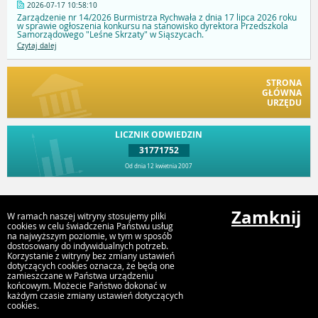
2026-07-17 10:58:10
Zarządzenie nr 14/2026 Burmistrza Rychwała z dnia 17 lipca 2026 roku
w sprawie ogłoszenia konkursu na stanowisko dyrektora Przedszkola
Samorządowego "Leśne Skrzaty" w Siąszycach.
Czytaj dalej
STRONA
GŁÓWNA
URZĘDU
LICZNIK ODWIEDZIN
31771752
Od dnia 12 kwietnia 2007
Przejdź do góry
Zamknij
W ramach naszej witryny stosujemy pliki
cookies w celu świadczenia Państwu usług
na najwyższym poziomie, w tym w sposób
dostosowany do indywidualnych potrzeb.
Urząd Gminy i Miasta Rychwał
Korzystanie z witryny bez zmiany ustawień
Plac Wolności 16, 62-570 Rychwał
dotyczących cookies oznacza, że będą one
zamieszczane w Państwa urządzeniu
końcowym. Możecie Państwo dokonać w
każdym czasie zmiany ustawień dotyczących
cookies.