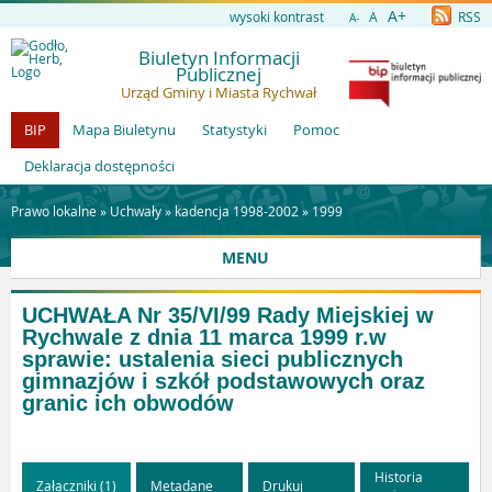
A+
wysoki kontrast
A
RSS
A-
Biuletyn Informacji
Publicznej
Urząd Gminy i Miasta Rychwał
BIP
Mapa Biuletynu
Statystyki
Pomoc
Deklaracja dostępności
Prawo lokalne »
Uchwały
»
kadencja 1998-2002
»
1999
MENU
UCHWAŁA Nr 35/VI/99 Rady Miejskiej w
Rychwale z dnia 11 marca 1999 r.w
sprawie: ustalenia sieci publicznych
gimnazjów i szkół podstawowych oraz
granic ich obwodów
Historia
Załączniki (1)
Metadane
Drukuj