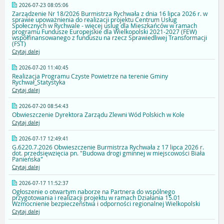
2026-07-23 08:05:06
Zarządzenie Nr 18/2026 Burmistrza Rychwała z dnia 16 lipca 2026 r. w
sprawie upoważnienia do realizacji projektu Centrum Usług
Społecznych w Rychwale - więcej uslug dla Mieszkańców w ramach
programu Fundusze Europejskie dla Wielkopolski 2021-2027 (FEW)
współfinansowanego z funduszu na rzecz Sprawiedliwej Transformacji
(FST)
Czytaj dalej
2026-07-20 11:40:45
Realizacja Programu Czyste Powietrze na terenie Gminy
Rychwał_Statystyka
Czytaj dalej
2026-07-20 08:54:43
Obwieszczenie Dyrektora Zarządu Zlewni Wód Polskich w Kole
Czytaj dalej
2026-07-17 12:49:41
G.6220.7.2026 Obwieszczenie Burmistrza Rychwała z 17 lipca 2026 r.
dot. przedsięwzięcia pn. "Budowa drogi gminnej w miejscowości Biała
Panieńska"
Czytaj dalej
2026-07-17 11:52:37
Ogłoszenie o otwartym naborze na Partnera do wspólnego
przygotowania i realizacji projektu w ramach Działania 15.01
Wzmocnienie bezpieczeństwa i odporności regionalnej Wielkopolski
Czytaj dalej