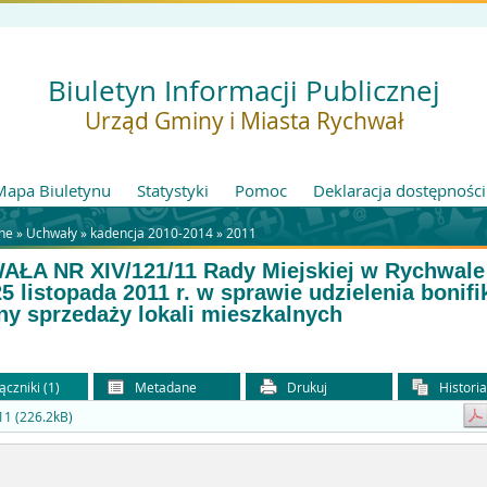
Biuletyn Informacji Publicznej
Urząd Gminy i Miasta Rychwał
Mapa Biuletynu
Statystyki
Pomoc
Deklaracja dostępności
ne »
Uchwały
»
kadencja 2010-2014
»
2011
ŁA NR XIV/121/11 Rady Miejskiej w Rychwale
25 listopada 2011 r. w sprawie udzielenia bonifi
ny sprzedaży lokali mieszkalnych
ączniki (1)
Metadane
Drukuj
Histori
1 (226.2kB)