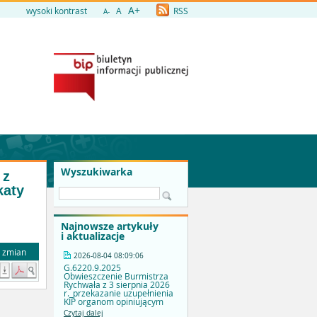
A+
wysoki kontrast
A
RSS
A-
Wyszukiwarka
 z
katy
Najnowsze artykuły
i aktualizacje
a zmian
2026-08-04 08:09:06
G.6220.9.2025
Obwieszczenie Burmistrza
Rychwała z 3 sierpnia 2026
r._przekazanie uzupełnienia
KIP organom opiniującym
Czytaj dalej