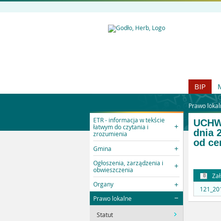
BIP
Prawo lokal
ETR - informacja w tekście
UCHWA
łatwym do czytania i
dnia 
zrozumienia
od ce
Gmina
Ogłoszenia, zarządzenia i
obwieszczenia
Zał
Organy
121_201
Prawo lokalne
Statut