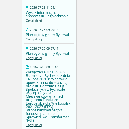
2026-07-29 11:09:14
Wykaz informacji o
środowisku i jego ochronie
Czytaj dalej
2026-07-23 09:29:14
Plan ogólny gminy Rychwał
Czytaj dalej
2026-07-23 09:27:11
Plan ogólny gminy Rychwał
Czytaj dalej
2026-07-23 08:05:06
Zarządzenie Nr 18/2026
Burmistrza Rychwała z dnia
16 lipca 2026 r. w sprawie
upoważnienia do realizacji
projektu Centrum Usług
Społecznych w Rychwale -
więcej uslug dla
Mieszkańców w ramach
programu Fundusze
Europejskie dla Wielkopolski
2021-2027 (FEW)
współfinansowanego z
funduszu na rzecz
Sprawiedliwej Transformacji
(FST)
Czytaj dalej