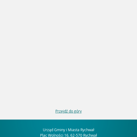
Przejdź do góry
Urząd Gminy i Miasta Rychwał
Plac Wolności 16, 62-570 Rychwał