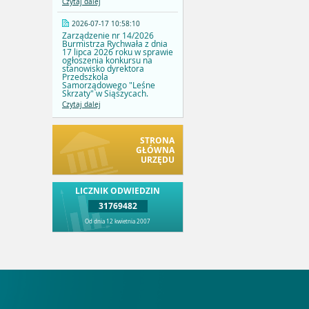
Czytaj dalej
2026-07-17 10:58:10
Zarządzenie nr 14/2026
Burmistrza Rychwała z dnia
17 lipca 2026 roku w sprawie
ogłoszenia konkursu na
stanowisko dyrektora
Przedszkola
Samorządowego "Leśne
Skrzaty" w Siąszycach.
Czytaj dalej
STRONA
GŁÓWNA
URZĘDU
LICZNIK ODWIEDZIN
31769482
Od dnia 12 kwietnia 2007