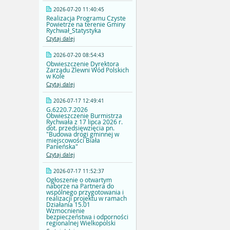
2026-07-20 11:40:45
Realizacja Programu Czyste
Powietrze na terenie Gminy
Rychwał_Statystyka
Czytaj dalej
2026-07-20 08:54:43
Obwieszczenie Dyrektora
Zarządu Zlewni Wód Polskich
w Kole
Czytaj dalej
2026-07-17 12:49:41
G.6220.7.2026
Obwieszczenie Burmistrza
Rychwała z 17 lipca 2026 r.
dot. przedsięwzięcia pn.
"Budowa drogi gminnej w
miejscowości Biała
Panieńska"
Czytaj dalej
2026-07-17 11:52:37
Ogłoszenie o otwartym
naborze na Partnera do
wspólnego przygotowania i
realizacji projektu w ramach
Działania 15.01
Wzmocnienie
bezpieczeństwa i odporności
regionalnej Wielkopolski