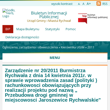
A+
wysoki kontrast
A
RSS
A-
Biuletyn Informacji
Publicznej
Urząd Gminy i Miasta Rychwał
BIP
Mapa Biuletynu
Statystyki
Pomoc
Deklaracja dostępności
Ogłoszenia, zarządzenia i obwieszczenia »
Kierownika UGiM
»
2011
MENU
Zarządzenie nr 20/2011 Burmistrza
Rychwała z dnia 14 kwietnia 2011r. w
sprawie wprowadzenia zasad (polityki )
rachunkowosci obowiązujących przy
realizacji projektu pod nazwą „
Przebudowa drogi gminnej w
miejscowosci Jaroszewice Rychwalskie"