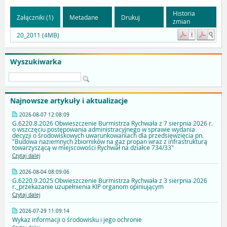
Historia
Załączniki (1)
Metadane
Drukuj
zmian
20_2011 (4MB)
Wyszukiwarka
Najnowsze artykuły i aktualizacje
2026-08-07 12:08:09
G.6220.8.2026 Obwieszczenie Burmistrza Rychwała z 7 sierpnia 2026 r.
o wszczęciu postępowania administracyjnego w sprawie wydania
decyzji o środowiskowych uwarunkowaniach dla przedsięwzięcia pn.
"Budowa naziemnych zbiorników na gaz propan wraz z infrastrukturą
towarzyszącą w miejscowości Rychwał na działce 734/33"
Czytaj dalej
2026-08-04 08:09:06
G.6220.9.2025 Obwieszczenie Burmistrza Rychwała z 3 sierpnia 2026
r._przekazanie uzupełnienia KIP organom opiniującym
Czytaj dalej
2026-07-29 11:09:14
Wykaz informacji o środowisku i jego ochronie