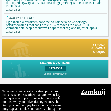
dot. przedsięwzięcia pn. "Budowa drogi gminnej w miejscowości Biała
Panieńska"
Czytaj dalej
2026-07-17 11:52:37
Ogłoszenie o otwartym naborze na Partnera do wspólnego
przygotowania i realizacji projektu w ramach Działania 15.01
Wzmocnienie bezpieczeństwa i odporności regionalnej Wielkopolski
Czytaj dalej
STRONA
GŁÓWNA
URZĘDU
LICZNIK ODWIEDZIN
31792531
Od dnia 12 kwietnia 2007
Przejdź do góry
Zamknij
W ramach naszej witryny stosujemy pliki
cookies w celu świadczenia Państwu usług
na najwyższym poziomie, w tym w sposób
dostosowany do indywidualnych potrzeb.
Urząd Gminy i Miasta Rychwał
Korzystanie z witryny bez zmiany ustawień
Plac Wolności 16, 62-570 Rychwał
dotyczących cookies oznacza, że będą one