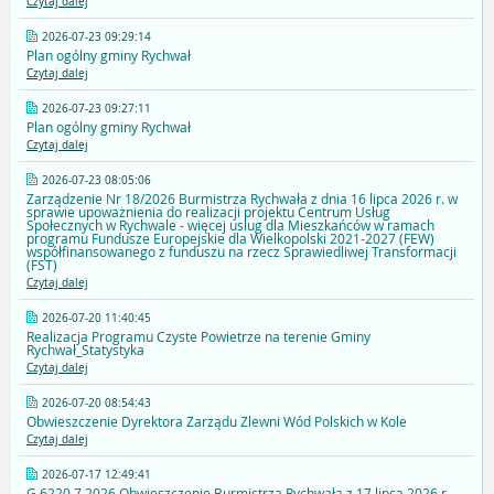
Czytaj dalej
2026-07-23 09:29:14
Plan ogólny gminy Rychwał
Czytaj dalej
2026-07-23 09:27:11
Plan ogólny gminy Rychwał
Czytaj dalej
2026-07-23 08:05:06
Zarządzenie Nr 18/2026 Burmistrza Rychwała z dnia 16 lipca 2026 r. w
sprawie upoważnienia do realizacji projektu Centrum Usług
Społecznych w Rychwale - więcej uslug dla Mieszkańców w ramach
programu Fundusze Europejskie dla Wielkopolski 2021-2027 (FEW)
współfinansowanego z funduszu na rzecz Sprawiedliwej Transformacji
(FST)
Czytaj dalej
2026-07-20 11:40:45
Realizacja Programu Czyste Powietrze na terenie Gminy
Rychwał_Statystyka
Czytaj dalej
2026-07-20 08:54:43
Obwieszczenie Dyrektora Zarządu Zlewni Wód Polskich w Kole
Czytaj dalej
2026-07-17 12:49:41
G.6220.7.2026 Obwieszczenie Burmistrza Rychwała z 17 lipca 2026 r.