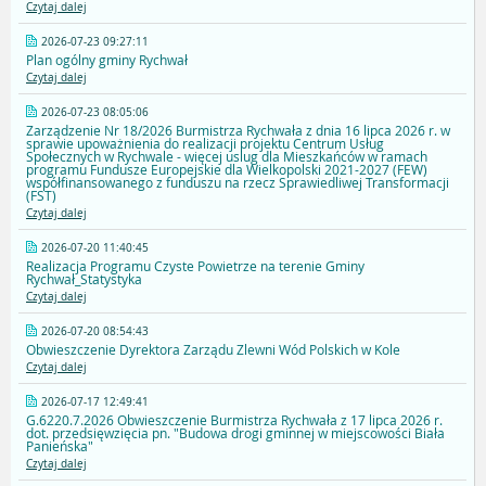
Czytaj dalej
2026-07-23 09:27:11
Plan ogólny gminy Rychwał
Czytaj dalej
2026-07-23 08:05:06
Zarządzenie Nr 18/2026 Burmistrza Rychwała z dnia 16 lipca 2026 r. w
sprawie upoważnienia do realizacji projektu Centrum Usług
Społecznych w Rychwale - więcej uslug dla Mieszkańców w ramach
programu Fundusze Europejskie dla Wielkopolski 2021-2027 (FEW)
współfinansowanego z funduszu na rzecz Sprawiedliwej Transformacji
(FST)
Czytaj dalej
2026-07-20 11:40:45
Realizacja Programu Czyste Powietrze na terenie Gminy
Rychwał_Statystyka
Czytaj dalej
2026-07-20 08:54:43
Obwieszczenie Dyrektora Zarządu Zlewni Wód Polskich w Kole
Czytaj dalej
2026-07-17 12:49:41
G.6220.7.2026 Obwieszczenie Burmistrza Rychwała z 17 lipca 2026 r.
dot. przedsięwzięcia pn. "Budowa drogi gminnej w miejscowości Biała
Panieńska"
Czytaj dalej