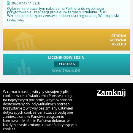
2026-07-17 11:52:37
Ogłoszenie o otwartym naborze na Partnera do wspólnego
przygotowania i realizacji projektu w ramach Działania 15.01
Wzmocnienie bezpieczeństwa i odporności regionalnej Wielkopolski
Czytaj dalej
STRONA
GŁÓWNA
URZĘDU
LICZNIK ODWIEDZIN
31781616
Od dnia 12 kwietnia 2007
Przejdź do góry
Zamknij
W ramach naszej witryny stosujemy pliki
cookies w celu świadczenia Państwu usług
na najwyższym poziomie, w tym w sposób
dostosowany do indywidualnych potrzeb.
Urząd Gminy i Miasta Rychwał
Korzystanie z witryny bez zmiany ustawień
Plac Wolności 16, 62-570 Rychwał
dotyczących cookies oznacza, że będą one
zamieszczane w Państwa urządzeniu
końcowym. Możecie Państwo dokonać w
każdym czasie zmiany ustawień dotyczących
cookies.