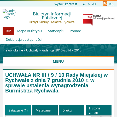
A+
wysoki kontrast
A
RSS
A-
Biuletyn Informacji
Publicznej
Urząd Gminy i Miasta Rychwał
BIP
Mapa Biuletynu
Statystyki
Pomoc
Deklaracja dostępności
Prawo lokalne »
Uchwały
»
kadencja 2010-2014
»
2010
MENU
UCHWAŁA NR III / 9 / 10 Rady Miejskiej w
Rychwale z dnia 7 grudnia 2010 r. w
sprawie ustalenia wynagrodzenia
Burmistrza Rychwała.
Historia
Załączniki (1)
Metadane
Drukuj
zmian