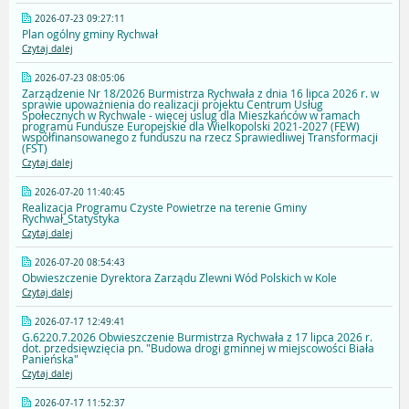
2026-07-23 09:27:11
Plan ogólny gminy Rychwał
Czytaj dalej
2026-07-23 08:05:06
Zarządzenie Nr 18/2026 Burmistrza Rychwała z dnia 16 lipca 2026 r. w
sprawie upoważnienia do realizacji projektu Centrum Usług
Społecznych w Rychwale - więcej uslug dla Mieszkańców w ramach
programu Fundusze Europejskie dla Wielkopolski 2021-2027 (FEW)
współfinansowanego z funduszu na rzecz Sprawiedliwej Transformacji
(FST)
Czytaj dalej
2026-07-20 11:40:45
Realizacja Programu Czyste Powietrze na terenie Gminy
Rychwał_Statystyka
Czytaj dalej
2026-07-20 08:54:43
Obwieszczenie Dyrektora Zarządu Zlewni Wód Polskich w Kole
Czytaj dalej
2026-07-17 12:49:41
G.6220.7.2026 Obwieszczenie Burmistrza Rychwała z 17 lipca 2026 r.
dot. przedsięwzięcia pn. "Budowa drogi gminnej w miejscowości Biała
Panieńska"
Czytaj dalej
2026-07-17 11:52:37