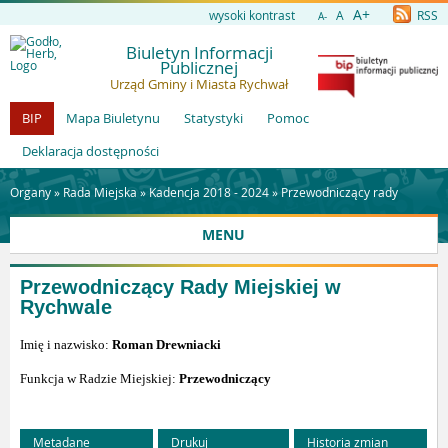
A+
wysoki kontrast
A
RSS
A-
Biuletyn Informacji
Publicznej
Urząd Gminy i Miasta Rychwał
BIP
Mapa Biuletynu
Statystyki
Pomoc
Deklaracja dostępności
Organy »
Rada Miejska
»
Kadencja 2018 - 2024
»
Przewodniczący rady
MENU
Przewodniczący Rady Miejskiej w
Rychwale
Imię i nazwisko:
Roman Drewniacki
Funkcja w Radzie Miejskiej:
Przewodniczący
Metadane
Drukuj
Historia zmian