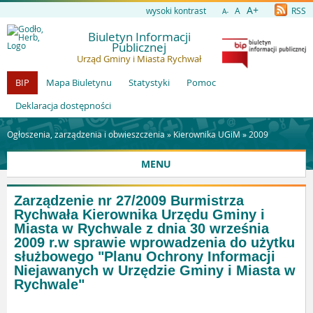
A+
wysoki kontrast
A
RSS
A-
Biuletyn Informacji
Publicznej
Urząd Gminy i Miasta Rychwał
BIP
Mapa Biuletynu
Statystyki
Pomoc
Deklaracja dostępności
Ogłoszenia, zarządzenia i obwieszczenia »
Kierownika UGiM
»
2009
MENU
Zarządzenie nr 27/2009 Burmistrza
Rychwała Kierownika Urzędu Gminy i
Miasta w Rychwale z dnia 30 września
2009 r.w sprawie wprowadzenia do użytku
służbowego "Planu Ochrony Informacji
Niejawanych w Urzędzie Gminy i Miasta w
Rychwale"