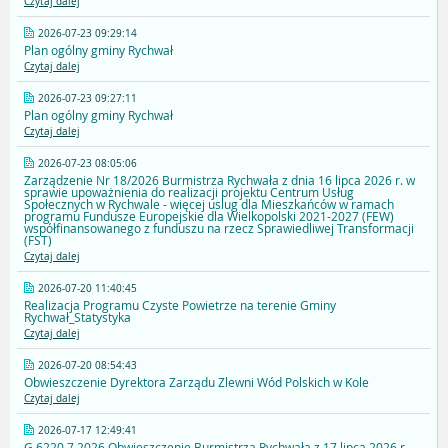
Czytaj dalej
2026-07-23 09:29:14
Plan ogólny gminy Rychwał
Czytaj dalej
2026-07-23 09:27:11
Plan ogólny gminy Rychwał
Czytaj dalej
2026-07-23 08:05:06
Zarządzenie Nr 18/2026 Burmistrza Rychwała z dnia 16 lipca 2026 r. w
sprawie upoważnienia do realizacji projektu Centrum Usług
Społecznych w Rychwale - więcej uslug dla Mieszkańców w ramach
programu Fundusze Europejskie dla Wielkopolski 2021-2027 (FEW)
współfinansowanego z funduszu na rzecz Sprawiedliwej Transformacji
(FST)
Czytaj dalej
2026-07-20 11:40:45
Realizacja Programu Czyste Powietrze na terenie Gminy
Rychwał_Statystyka
Czytaj dalej
2026-07-20 08:54:43
Obwieszczenie Dyrektora Zarządu Zlewni Wód Polskich w Kole
Czytaj dalej
2026-07-17 12:49:41
G.6220.7.2026 Obwieszczenie Burmistrza Rychwała z 17 lipca 2026 r.