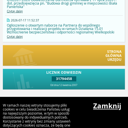
dot. przedsięwzięcia pn. "Budowa drogi gminnej w miejscowości Biała
Panieńska"
Czytaj dalej
2026-07-17 11:52:37
Ogłoszenie o otwartym naborze na Partnera do wspólnego
przygotowania i realizacji projektu w ramach Działania 15.01
Wzmocnienie bezpieczeństwa i odporności regionalnej Wielkopolski
Czytaj dalej
STRONA
GŁÓWNA
URZĘDU
LICZNIK ODWIEDZIN
31794458
Od dnia 12 kwietnia 2007
Przejdź do góry
Zamknij
W ramach naszej witryny stosujemy pliki
cookies w celu świadczenia Państwu usług
na najwyższym poziomie, w tym w sposób
dostosowany do indywidualnych potrzeb.
Urząd Gminy i Miasta Rychwał
Korzystanie z witryny bez zmiany ustawień
Plac Wolności 16, 62-570 Rychwał
dotyczących cookies oznacza, że będą one