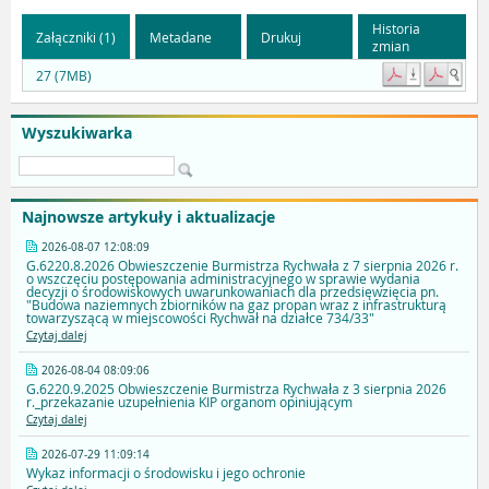
Historia
Załączniki (1)
Metadane
Drukuj
zmian
27 (7MB)
Wyszukiwarka
Najnowsze artykuły i aktualizacje
2026-08-07 12:08:09
G.6220.8.2026 Obwieszczenie Burmistrza Rychwała z 7 sierpnia 2026 r.
o wszczęciu postępowania administracyjnego w sprawie wydania
decyzji o środowiskowych uwarunkowaniach dla przedsięwzięcia pn.
"Budowa naziemnych zbiorników na gaz propan wraz z infrastrukturą
towarzyszącą w miejscowości Rychwał na działce 734/33"
Czytaj dalej
2026-08-04 08:09:06
G.6220.9.2025 Obwieszczenie Burmistrza Rychwała z 3 sierpnia 2026
r._przekazanie uzupełnienia KIP organom opiniującym
Czytaj dalej
2026-07-29 11:09:14
Wykaz informacji o środowisku i jego ochronie