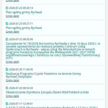
Czytaj dalej
2026-07-23 09:29:14
Plan ogólny gminy Rychwał
Czytaj dalej
2026-07-23 09:27:11
Plan ogólny gminy Rychwał
Czytaj dalej
2026-07-23 08:05:06
Zarządzenie Nr 18/2026 Burmistrza Rychwała z dnia 16 lipca 2026 r. w
sprawie upoważnienia do realizacji projektu Centrum Usług
Społecznych w Rychwale - więcej uslug dla Mieszkańców w ramach
programu Fundusze Europejskie dla Wielkopolski 2021-2027 (FEW)
współfinansowanego z funduszu na rzecz Sprawiedliwej Transformacji
(FST)
Czytaj dalej
2026-07-20 11:40:45
Realizacja Programu Czyste Powietrze na terenie Gminy
Rychwał_Statystyka
Czytaj dalej
2026-07-20 08:54:43
Obwieszczenie Dyrektora Zarządu Zlewni Wód Polskich w Kole
Czytaj dalej
2026-07-17 12:49:41
G.6220.7.2026 Obwieszczenie Burmistrza Rychwała z 17 lipca 2026 r.