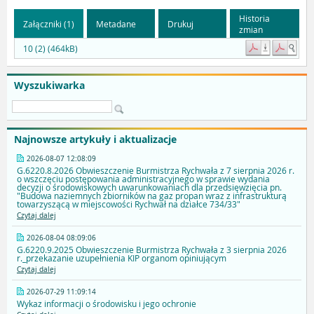
Historia
Załączniki (1)
Metadane
Drukuj
zmian
10 (2) (464kB)
Wyszukiwarka
Najnowsze artykuły i aktualizacje
2026-08-07 12:08:09
G.6220.8.2026 Obwieszczenie Burmistrza Rychwała z 7 sierpnia 2026 r.
o wszczęciu postępowania administracyjnego w sprawie wydania
decyzji o środowiskowych uwarunkowaniach dla przedsięwzięcia pn.
"Budowa naziemnych zbiorników na gaz propan wraz z infrastrukturą
towarzyszącą w miejscowości Rychwał na działce 734/33"
Czytaj dalej
2026-08-04 08:09:06
G.6220.9.2025 Obwieszczenie Burmistrza Rychwała z 3 sierpnia 2026
r._przekazanie uzupełnienia KIP organom opiniującym
Czytaj dalej
2026-07-29 11:09:14
Wykaz informacji o środowisku i jego ochronie