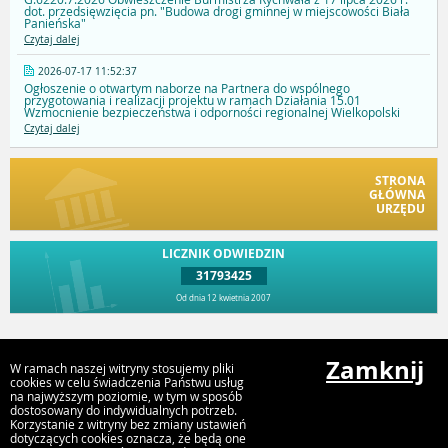
dot. przedsięwzięcia pn. "Budowa drogi gminnej w miejscowości Biała
Panieńska"
Czytaj dalej
2026-07-17 11:52:37
Ogłoszenie o otwartym naborze na Partnera do wspólnego
przygotowania i realizacji projektu w ramach Działania 15.01
Wzmocnienie bezpieczeństwa i odporności regionalnej Wielkopolski
Czytaj dalej
STRONA
GŁÓWNA
URZĘDU
LICZNIK ODWIEDZIN
31793425
Od dnia 12 kwietnia 2007
Przejdź do góry
Zamknij
W ramach naszej witryny stosujemy pliki
cookies w celu świadczenia Państwu usług
na najwyższym poziomie, w tym w sposób
dostosowany do indywidualnych potrzeb.
Urząd Gminy i Miasta Rychwał
Korzystanie z witryny bez zmiany ustawień
Plac Wolności 16, 62-570 Rychwał
dotyczących cookies oznacza, że będą one