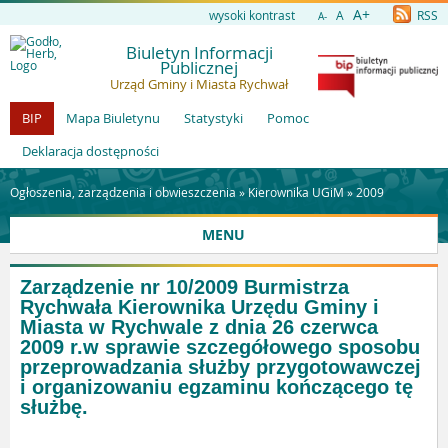
A+
wysoki kontrast
A
RSS
A-
Biuletyn Informacji
Publicznej
Urząd Gminy i Miasta Rychwał
BIP
Mapa Biuletynu
Statystyki
Pomoc
Deklaracja dostępności
Ogłoszenia, zarządzenia i obwieszczenia »
Kierownika UGiM
»
2009
MENU
Zarządzenie nr 10/2009 Burmistrza
Rychwała Kierownika Urzędu Gminy i
Miasta w Rychwale z dnia 26 czerwca
2009 r.w sprawie szczegółowego sposobu
przeprowadzania służby przygotowawczej
i organizowaniu egzaminu kończącego tę
służbę.