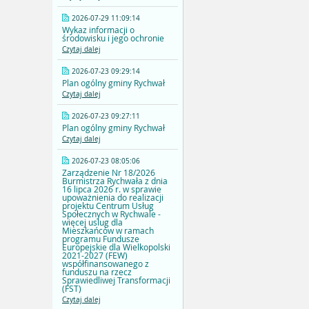
2026-07-29 11:09:14
Wykaz informacji o
środowisku i jego ochronie
Czytaj dalej
2026-07-23 09:29:14
Plan ogólny gminy Rychwał
Czytaj dalej
2026-07-23 09:27:11
Plan ogólny gminy Rychwał
Czytaj dalej
2026-07-23 08:05:06
Zarządzenie Nr 18/2026
Burmistrza Rychwała z dnia
16 lipca 2026 r. w sprawie
upoważnienia do realizacji
projektu Centrum Usług
Społecznych w Rychwale -
więcej uslug dla
Mieszkańców w ramach
programu Fundusze
Europejskie dla Wielkopolski
2021-2027 (FEW)
współfinansowanego z
funduszu na rzecz
Sprawiedliwej Transformacji
(FST)
Czytaj dalej