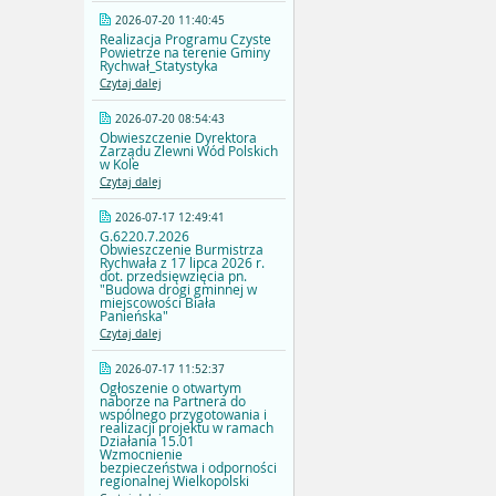
2026-07-20 11:40:45
Realizacja Programu Czyste
Powietrze na terenie Gminy
Rychwał_Statystyka
Czytaj dalej
2026-07-20 08:54:43
Obwieszczenie Dyrektora
Zarządu Zlewni Wód Polskich
w Kole
Czytaj dalej
2026-07-17 12:49:41
G.6220.7.2026
Obwieszczenie Burmistrza
Rychwała z 17 lipca 2026 r.
dot. przedsięwzięcia pn.
"Budowa drogi gminnej w
miejscowości Biała
Panieńska"
Czytaj dalej
2026-07-17 11:52:37
Ogłoszenie o otwartym
naborze na Partnera do
wspólnego przygotowania i
realizacji projektu w ramach
Działania 15.01
Wzmocnienie
bezpieczeństwa i odporności
regionalnej Wielkopolski