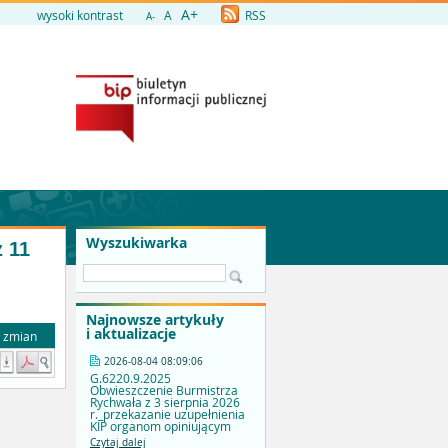
A+
wysoki kontrast
A
RSS
A-
Wyszukiwarka
 11
Najnowsze artykuły
i aktualizacje
a zmian
2026-08-04 08:09:06
G.6220.9.2025
Obwieszczenie Burmistrza
Rychwała z 3 sierpnia 2026
r._przekazanie uzupełnienia
KIP organom opiniującym
Czytaj dalej