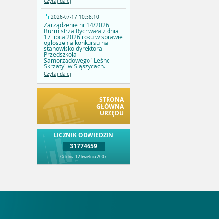
Czytaj dalej
2026-07-17 10:58:10
Zarządzenie nr 14/2026
Burmistrza Rychwała z dnia
17 lipca 2026 roku w sprawie
ogłoszenia konkursu na
stanowisko dyrektora
Przedszkola
Samorządowego "Leśne
Skrzaty" w Siąszycach.
Czytaj dalej
STRONA
GŁÓWNA
URZĘDU
LICZNIK ODWIEDZIN
31774659
Od dnia 12 kwietnia 2007