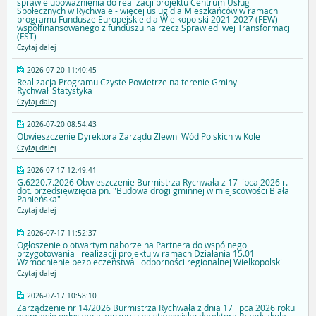
sprawie upoważnienia do realizacji projektu Centrum Usług
Społecznych w Rychwale - więcej uslug dla Mieszkańców w ramach
programu Fundusze Europejskie dla Wielkopolski 2021-2027 (FEW)
współfinansowanego z funduszu na rzecz Sprawiedliwej Transformacji
(FST)
Czytaj dalej
2026-07-20 11:40:45
Realizacja Programu Czyste Powietrze na terenie Gminy
Rychwał_Statystyka
Czytaj dalej
2026-07-20 08:54:43
Obwieszczenie Dyrektora Zarządu Zlewni Wód Polskich w Kole
Czytaj dalej
2026-07-17 12:49:41
G.6220.7.2026 Obwieszczenie Burmistrza Rychwała z 17 lipca 2026 r.
dot. przedsięwzięcia pn. "Budowa drogi gminnej w miejscowości Biała
Panieńska"
Czytaj dalej
2026-07-17 11:52:37
Ogłoszenie o otwartym naborze na Partnera do wspólnego
przygotowania i realizacji projektu w ramach Działania 15.01
Wzmocnienie bezpieczeństwa i odporności regionalnej Wielkopolski
Czytaj dalej
2026-07-17 10:58:10
Zarządzenie nr 14/2026 Burmistrza Rychwała z dnia 17 lipca 2026 roku