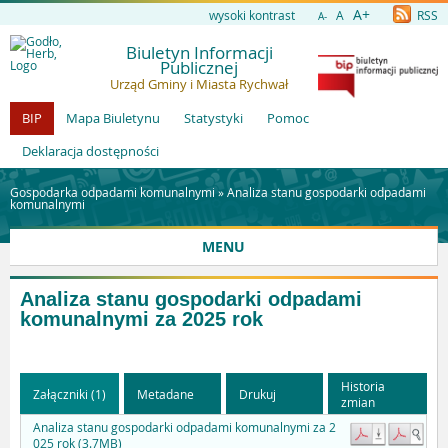
A+
wysoki kontrast
A
RSS
A-
Biuletyn Informacji
Publicznej
Urząd Gminy i Miasta Rychwał
BIP
Mapa Biuletynu
Statystyki
Pomoc
Deklaracja dostępności
Gospodarka odpadami komunalnymi »
Analiza stanu gospodarki odpadami
komunalnymi
MENU
Analiza stanu gospodarki odpadami
komunalnymi za 2025 rok
Historia
Załączniki (1)
Metadane
Drukuj
zmian
Analiza stanu gospodarki odpadami komunalnymi za 2
025 rok (3.7MB)