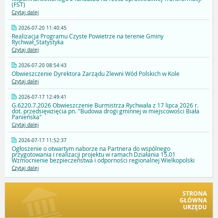
(FST)
Czytaj dalej
2026-07-20 11:40:45
Realizacja Programu Czyste Powietrze na terenie Gminy
Rychwał_Statystyka
Czytaj dalej
2026-07-20 08:54:43
Obwieszczenie Dyrektora Zarządu Zlewni Wód Polskich w Kole
Czytaj dalej
2026-07-17 12:49:41
G.6220.7.2026 Obwieszczenie Burmistrza Rychwała z 17 lipca 2026 r.
dot. przedsięwzięcia pn. "Budowa drogi gminnej w miejscowości Biała
Panieńska"
Czytaj dalej
2026-07-17 11:52:37
Ogłoszenie o otwartym naborze na Partnera do wspólnego
przygotowania i realizacji projektu w ramach Działania 15.01
Wzmocnienie bezpieczeństwa i odporności regionalnej Wielkopolski
Czytaj dalej
STRONA
GŁÓWNA
URZĘDU