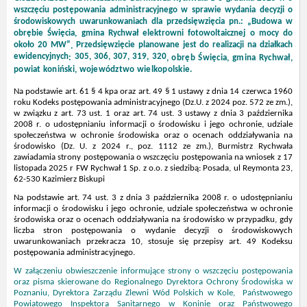
wszczęciu postępowania administracyjnego w sprawie wydania decyzji o
środowiskowych uwarunkowaniach dla przedsięwzięcia
pn.: „Budowa w
obrębie Święcia, gmina Rychwał elektrowni fotowoltaicznej o mocy do
około 20 MW”
Przedsięwzięcie planowane jest do realizacji na działkach
.
ewidencyjnych
305, 306, 307, 319, 320
:
, obręb Święcia, gmina Rychwał,
powiat koniński, województwo wielkopolskie.
Na podstawie art. 61 § 4 kpa oraz art. 49 § 1 ustawy z dnia 14 czerwca 1960
roku Kodeks postępowania administracyjnego (Dz.U. z 2024 poz. 572 ze zm.),
w związku z art. 73 ust. 1 oraz art. 74 ust. 3 ustawy z dnia 3 października
2008 r. o udostępnianiu informacji o środowisku i jego ochronie, udziale
społeczeństwa w ochronie środowiska oraz o ocenach oddziaływania na
środowisko (Dz. U. z 2024 r., poz. 1112 ze zm.), Burmistrz Rychwała
zawiadamia strony postępowania o wszczęciu postępowania na wniosek z 17
listopada 2025 r
FW Rychwał 1 Sp. z o.o. z siedzibą: Posada, ul Reymonta 23,
62-530 Kazimierz Biskupi
Na podstawie art. 74 ust. 3 z dnia 3 października 2008 r. o udostępnianiu
informacji o środowisku i jego ochronie, udziale społeczeństwa w ochronie
środowiska oraz o ocenach oddziaływania na środowisko w przypadku, gdy
liczba stron postępowania o wydanie decyzji o środowiskowych
uwarunkowaniach przekracza 10, stosuje się przepisy art. 49 Kodeksu
postępowania administracyjnego.
W załączeniu obwieszczenie informujące strony o wszczęciu postępowania
oraz pisma skierowane do Regionalnego Dyrektora Ochrony Środowiska w
Poznaniu, Dyrektora Zarządu Zlewni Wód Polskich w Kole,
Państwowego
Powiatowego Inspektora Sanitarnego w Koninie oraz
Państwowego