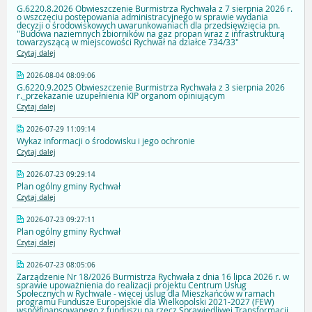
G.6220.8.2026 Obwieszczenie Burmistrza Rychwała z 7 sierpnia 2026 r.
o wszczęciu postępowania administracyjnego w sprawie wydania
decyzji o środowiskowych uwarunkowaniach dla przedsięwzięcia pn.
"Budowa naziemnych zbiorników na gaz propan wraz z infrastrukturą
towarzyszącą w miejscowości Rychwał na działce 734/33"
Czytaj dalej
2026-08-04 08:09:06
G.6220.9.2025 Obwieszczenie Burmistrza Rychwała z 3 sierpnia 2026
r._przekazanie uzupełnienia KIP organom opiniującym
Czytaj dalej
2026-07-29 11:09:14
Wykaz informacji o środowisku i jego ochronie
Czytaj dalej
2026-07-23 09:29:14
Plan ogólny gminy Rychwał
Czytaj dalej
2026-07-23 09:27:11
Plan ogólny gminy Rychwał
Czytaj dalej
2026-07-23 08:05:06
Zarządzenie Nr 18/2026 Burmistrza Rychwała z dnia 16 lipca 2026 r. w
sprawie upoważnienia do realizacji projektu Centrum Usług
Społecznych w Rychwale - więcej uslug dla Mieszkańców w ramach
programu Fundusze Europejskie dla Wielkopolski 2021-2027 (FEW)
współfinansowanego z funduszu na rzecz Sprawiedliwej Transformacji