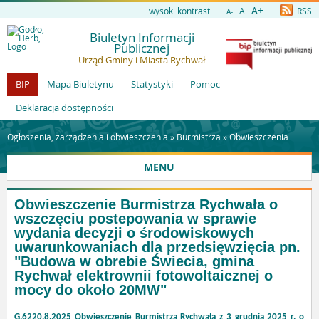
A+
wysoki kontrast
A
RSS
A-
Biuletyn Informacji
Publicznej
Urząd Gminy i Miasta Rychwał
BIP
Mapa Biuletynu
Statystyki
Pomoc
Deklaracja dostępności
Ogłoszenia, zarządzenia i obwieszczenia »
Burmistrza
»
Obwieszczenia
MENU
Obwieszczenie Burmistrza Rychwała o
wszczęciu postepowania w sprawie
wydania decyzji o środowiskowych
uwarunkowaniach dla przedsięwzięcia pn.
"Budowa w obrebie Świecia, gmina
Rychwał elektrownii fotowoltaicznej o
mocy do około 20MW"
G.6220.8.2025 Obwieszczenie Burmistrza Rychwała z 3 grudnia 2025 r. o