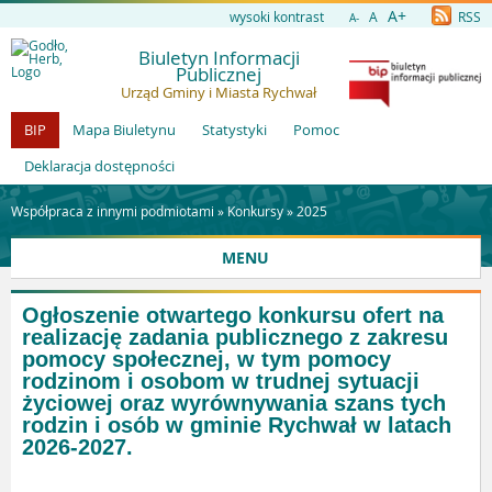
A+
wysoki kontrast
A
RSS
A-
Biuletyn Informacji
Publicznej
Urząd Gminy i Miasta Rychwał
BIP
Mapa Biuletynu
Statystyki
Pomoc
Deklaracja dostępności
Współpraca z innymi podmiotami »
Konkursy
»
2025
MENU
Ogłoszenie otwartego konkursu ofert na
realizację zadania publicznego z zakresu
pomocy społecznej, w tym pomocy
rodzinom i osobom w trudnej sytuacji
życiowej oraz wyrównywania szans tych
rodzin i osób w gminie Rychwał w latach
2026-2027.