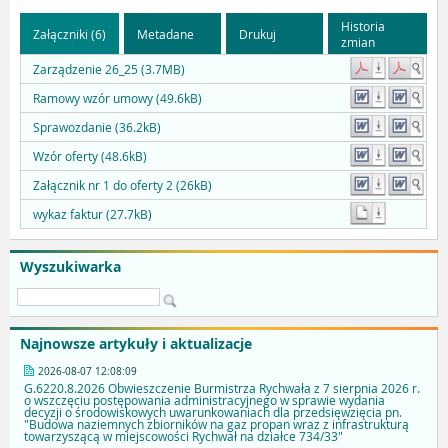
Historia
Załączniki (6)
Metadane
Drukuj
zmian
Zarządzenie 26_25 (3.7MB)
Ramowy wzór umowy (49.6kB)
Sprawozdanie (36.2kB)
Wzór oferty (48.6kB)
Załącznik nr 1 do oferty 2 (26kB)
wykaz faktur (27.7kB)
Wyszukiwarka
Najnowsze artykuły i aktualizacje
2026-08-07 12:08:09
G.6220.8.2026 Obwieszczenie Burmistrza Rychwała z 7 sierpnia 2026 r.
o wszczęciu postępowania administracyjnego w sprawie wydania
decyzji o środowiskowych uwarunkowaniach dla przedsięwzięcia pn.
"Budowa naziemnych zbiorników na gaz propan wraz z infrastrukturą
towarzyszącą w miejscowości Rychwał na działce 734/33"