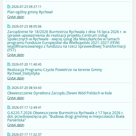
2026-07-23 09:27:11
Plan ogólny gminy Rychwał
Czytaj dalej
2026-07-23 08:05:06
Zarządzenie Nr 18/2026 Burmistrza Rychwała z dnia 16 lipca 2026 r. w
sprawie upoważnienia do realizacji projektu Centrum Usług
Społecznych w Rychwale - więcej uslug dla Mieszkańców w ramach
programu Fundusze Europejskie dla Wielkopolski 2021-2027 (FEW)
współfinansowanego z funduszu na rzecz Sprawiedliwej Transformacji
(FST)
Czytaj dalej
2026-07-20 11:40:45
Realizacja Programu Czyste Powietrze na terenie Gminy
Rychwał_Statystyka
Czytaj dalej
2026-07-20 08:54:43
Obwieszczenie Dyrektora Zarządu Zlewni Wód Polskich w Kole
Czytaj dalej
2026-07-17 12:49:41
G.6220.7.2026 Obwieszczenie Burmistrza Rychwała z 17 lipca 2026 r.
dot. przedsięwzięcia pn. "Budowa drogi gminnej w miejscowości Biała
Panieńska"
Czytaj dalej
2026-07-17 11:52:37