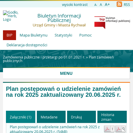
A+
wysoki kontrast
A
RSS
A-
Biuletyn Informacji
Publicznej
Urząd Gminy i Miasta Rychwał
BIP
Mapa Biuletynu
Statystyki
Pomoc
Deklaracja dostępności
Zamówienia publiczne i przetargi po 01.01.2021 r. »
Plan zamówień
publicznych
MENU
Plan postępowań o udzielenie zamówień
na rok 2025 zaktualizowany 20.06.2025 r.
Historia
Załączniki (1)
Metadane
Drukuj
zmian
Plan postępowań o udzielenie zamówień na rok 2025 z
aktualizowany 20.06.2025 r. (54kB)