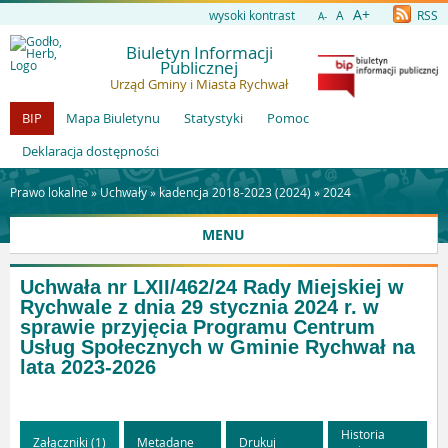
A+
wysoki kontrast
A
RSS
A-
Biuletyn Informacji
Publicznej
Urząd Gminy i Miasta Rychwał
BIP
Mapa Biuletynu
Statystyki
Pomoc
Deklaracja dostępności
Prawo lokalne »
Uchwały
»
kadencja 2018-2023 (2024)
»
2024
MENU
Uchwała nr LXII/462/24 Rady Miejskiej w
Rychwale z dnia 29 stycznia 2024 r. w
sprawie przyjęcia Programu Centrum
Usług Społecznych w Gminie Rychwał na
lata 2023-2026
Historia
Załączniki (1)
Metadane
Drukuj