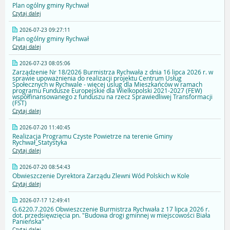
Plan ogólny gminy Rychwał
Czytaj dalej
2026-07-23 09:27:11
Plan ogólny gminy Rychwał
Czytaj dalej
2026-07-23 08:05:06
Zarządzenie Nr 18/2026 Burmistrza Rychwała z dnia 16 lipca 2026 r. w
sprawie upoważnienia do realizacji projektu Centrum Usług
Społecznych w Rychwale - więcej uslug dla Mieszkańców w ramach
programu Fundusze Europejskie dla Wielkopolski 2021-2027 (FEW)
współfinansowanego z funduszu na rzecz Sprawiedliwej Transformacji
(FST)
Czytaj dalej
2026-07-20 11:40:45
Realizacja Programu Czyste Powietrze na terenie Gminy
Rychwał_Statystyka
Czytaj dalej
2026-07-20 08:54:43
Obwieszczenie Dyrektora Zarządu Zlewni Wód Polskich w Kole
Czytaj dalej
2026-07-17 12:49:41
G.6220.7.2026 Obwieszczenie Burmistrza Rychwała z 17 lipca 2026 r.
dot. przedsięwzięcia pn. "Budowa drogi gminnej w miejscowości Biała
Panieńska"
Czytaj dalej