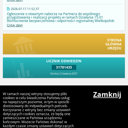
2026-07-17 11:52:37
Ogłoszenie o otwartym naborze na Partnera do wspólnego
przygotowania i realizacji projektu w ramach Działania 15.01
Wzmocnienie bezpieczeństwa i odporności regionalnej Wielkopolski
Czytaj dalej
STRONA
GŁÓWNA
URZĘDU
LICZNIK ODWIEDZIN
31781435
Od dnia 12 kwietnia 2007
Przejdź do góry
Zamknij
W ramach naszej witryny stosujemy pliki
cookies w celu świadczenia Państwu usług
na najwyższym poziomie, w tym w sposób
dostosowany do indywidualnych potrzeb.
Urząd Gminy i Miasta Rychwał
Korzystanie z witryny bez zmiany ustawień
Plac Wolności 16, 62-570 Rychwał
dotyczących cookies oznacza, że będą one
zamieszczane w Państwa urządzeniu
końcowym. Możecie Państwo dokonać w
każdym czasie zmiany ustawień dotyczących