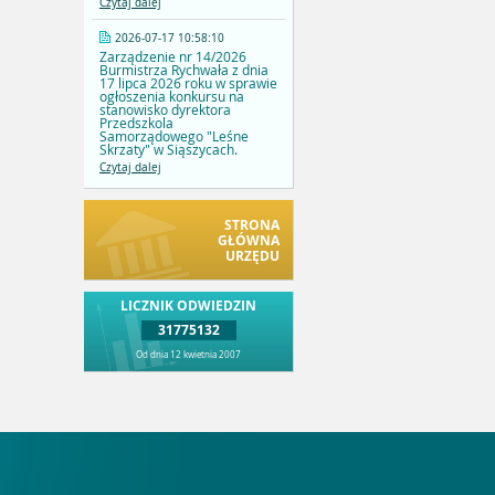
Czytaj dalej
2026-07-17 10:58:10
Zarządzenie nr 14/2026
Burmistrza Rychwała z dnia
17 lipca 2026 roku w sprawie
ogłoszenia konkursu na
stanowisko dyrektora
Przedszkola
Samorządowego "Leśne
Skrzaty" w Siąszycach.
Czytaj dalej
STRONA
GŁÓWNA
URZĘDU
LICZNIK ODWIEDZIN
31775132
Od dnia 12 kwietnia 2007