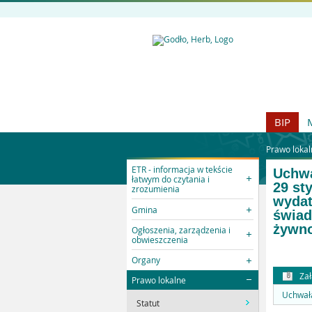
BIP
Prawo lokal
ETR - informacja w tekście
Uchwa
łatwym do czytania i
29 st
zrozumienia
wydat
Gmina
świad
żywn
Ogłoszenia, zarządzenia i
obwieszczenia
Organy
Zał
Prawo lokalne
Uchwała
Statut