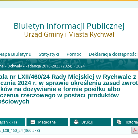
Biuletyn Informacji Publicznej
Urząd Gminy i Miasta Rychwał
Mapa Biuletynu
Statystyki
Pomoc
Deklaracja dostępności
ne »
Uchwały
»
kadencja 2018-2023 (2024)
»
2024
ła nr LXII/460/24 Rady Miejskiej w Rychwale z
ycznia 2024 r. w sprawie określenia zasad zwro
ków na dozywianie e formie posiłku albo
czenia rzeczowego w postaci produktów
ościowych
ączniki (1)
Metadane
Drukuj
Histori
_LXII_460_24 (366.5kB)