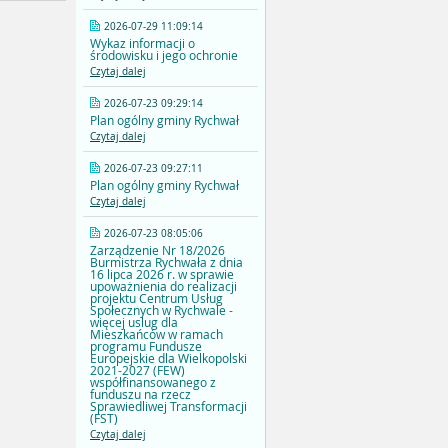
2026-07-29 11:09:14
Wykaz informacji o
środowisku i jego ochronie
Czytaj dalej
2026-07-23 09:29:14
Plan ogólny gminy Rychwał
Czytaj dalej
2026-07-23 09:27:11
Plan ogólny gminy Rychwał
Czytaj dalej
2026-07-23 08:05:06
Zarządzenie Nr 18/2026
Burmistrza Rychwała z dnia
16 lipca 2026 r. w sprawie
upoważnienia do realizacji
projektu Centrum Usług
Społecznych w Rychwale -
więcej uslug dla
Mieszkańców w ramach
programu Fundusze
Europejskie dla Wielkopolski
2021-2027 (FEW)
współfinansowanego z
funduszu na rzecz
Sprawiedliwej Transformacji
(FST)
Czytaj dalej