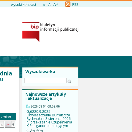
A+
wysoki kontrast
A
RSS
A-
Wyszukiwarka
 dnia
tu
Najnowsze artykuły
i aktualizacje
2026-08-04 08:09:06
G.6220.9.2025
Obwieszczenie Burmistrza
a zmian
Rychwała z 3 sierpnia 2026
r._przekazanie uzupełnienia
KIP organom opiniującym
Czytaj dalej