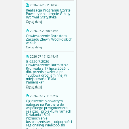
2026-07-20 11:40:45
Realizacja Programu Czyste
Powietrze na terenie Gminy
Rychwał_Statystyka
Czytaj dalej
2026-07-20 08:54:43
Obwieszczenie Dyrektora
Zarządu Zlewni Wód Polskich
w Kole
Czytaj dalej
2026-07-17 12:49:41
G.6220.7.2026
Obwieszczenie Burmistrza
Rychwała z 17 lipca 2026 r.
dot. przedsięwzięcia pn.
"Budowa drogi gminnej w
miejscowości Biała
Panieńska"
Czytaj dalej
2026-07-17 11:52:37
Ogłoszenie o otwartym
naborze na Partnera do
wspólnego przygotowania i
realizacji projektu w ramach
Działania 15.01
Wzmocnienie
bezpieczeństwa i odporności
regionalnej Wielkopolski