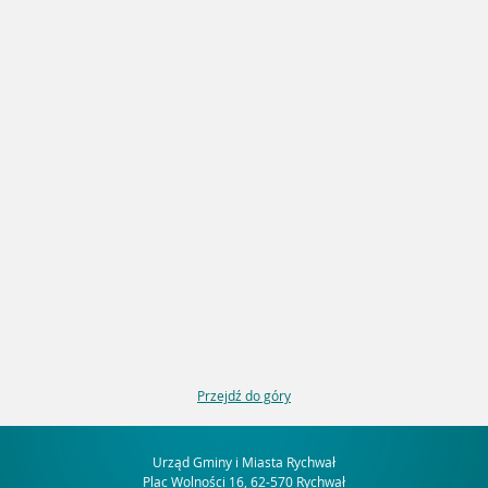
Przejdź do góry
Urząd Gminy i Miasta Rychwał
Plac Wolności 16, 62-570 Rychwał