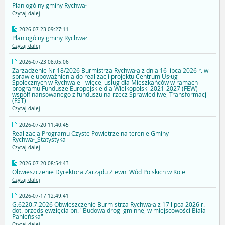
Plan ogólny gminy Rychwał
Czytaj dalej
2026-07-23 09:27:11
Plan ogólny gminy Rychwał
Czytaj dalej
2026-07-23 08:05:06
Zarządzenie Nr 18/2026 Burmistrza Rychwała z dnia 16 lipca 2026 r. w
sprawie upoważnienia do realizacji projektu Centrum Usług
Społecznych w Rychwale - więcej uslug dla Mieszkańców w ramach
programu Fundusze Europejskie dla Wielkopolski 2021-2027 (FEW)
współfinansowanego z funduszu na rzecz Sprawiedliwej Transformacji
(FST)
Czytaj dalej
2026-07-20 11:40:45
Realizacja Programu Czyste Powietrze na terenie Gminy
Rychwał_Statystyka
Czytaj dalej
2026-07-20 08:54:43
Obwieszczenie Dyrektora Zarządu Zlewni Wód Polskich w Kole
Czytaj dalej
2026-07-17 12:49:41
G.6220.7.2026 Obwieszczenie Burmistrza Rychwała z 17 lipca 2026 r.
dot. przedsięwzięcia pn. "Budowa drogi gminnej w miejscowości Biała
Panieńska"
Czytaj dalej