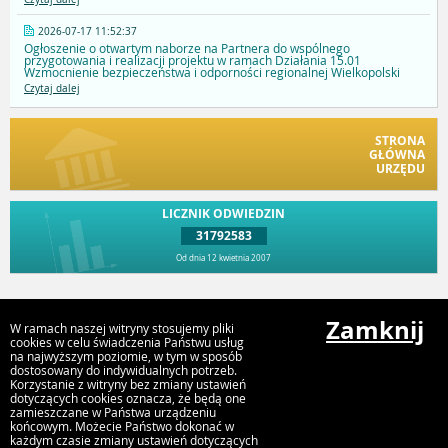
2026-07-17 11:52:37
Ogłoszenie o otwartym naborze na Partnera do wspólnego
przygotowania i realizacji projektu w ramach Działania 15.01
Wzmocnienie bezpieczeństwa i odporności regionalnej Wielkopolski
Czytaj dalej
STRONA
GŁÓWNA
URZĘDU
LICZNIK ODWIEDZIN
31792583
Od dnia 12 kwietnia 2007
Przejdź do góry
Zamknij
W ramach naszej witryny stosujemy pliki
cookies w celu świadczenia Państwu usług
na najwyższym poziomie, w tym w sposób
dostosowany do indywidualnych potrzeb.
Urząd Gminy i Miasta Rychwał
Korzystanie z witryny bez zmiany ustawień
Plac Wolności 16, 62-570 Rychwał
dotyczących cookies oznacza, że będą one
zamieszczane w Państwa urządzeniu
końcowym. Możecie Państwo dokonać w
każdym czasie zmiany ustawień dotyczących