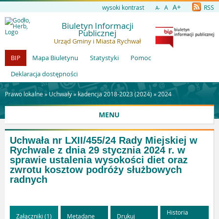
A+
wysoki kontrast
A
RSS
A-
Biuletyn Informacji
Publicznej
Urząd Gminy i Miasta Rychwał
BIP
Mapa Biuletynu
Statystyki
Pomoc
Deklaracja dostępności
Prawo lokalne »
Uchwały
»
kadencja 2018-2023 (2024)
»
2024
MENU
Uchwała nr LXII/455/24 Rady Miejskiej w
Rychwale z dnia 29 stycznia 2024 r. w
sprawie ustalenia wysokości diet oraz
zwrotu kosztow podróży służbowych
radnych
Historia
Załączniki (1)
Metadane
Drukuj