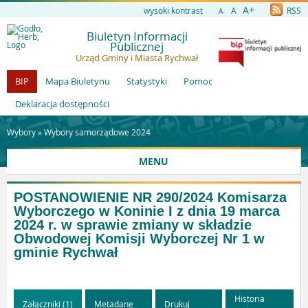
A+
wysoki kontrast
A
RSS
A-
Biuletyn Informacji
Publicznej
Urząd Gminy i Miasta Rychwał
BIP
Mapa Biuletynu
Statystyki
Pomoc
Deklaracja dostępności
Wybory »
Wybory samorządowe 2024
MENU
POSTANOWIENIE NR 290/2024 Komisarza
Wyborczego w Koninie I z dnia 19 marca
2024 r. w sprawie zmiany w składzie
Obwodowej Komisji Wyborczej Nr 1 w
gminie Rychwał
Historia
Załączniki (1)
Metadane
Drukuj