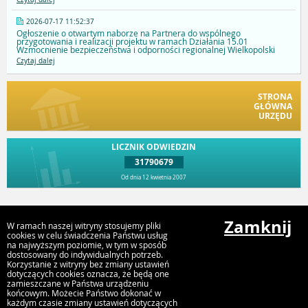
2026-07-17 11:52:37
Ogłoszenie o otwartym naborze na Partnera do wspólnego
przygotowania i realizacji projektu w ramach Działania 15.01
Wzmocnienie bezpieczeństwa i odporności regionalnej Wielkopolski
Czytaj dalej
STRONA
GŁÓWNA
URZĘDU
LICZNIK ODWIEDZIN
31790679
Od dnia 12 kwietnia 2007
Przejdź do góry
Zamknij
W ramach naszej witryny stosujemy pliki
cookies w celu świadczenia Państwu usług
na najwyższym poziomie, w tym w sposób
dostosowany do indywidualnych potrzeb.
Urząd Gminy i Miasta Rychwał
Korzystanie z witryny bez zmiany ustawień
Plac Wolności 16, 62-570 Rychwał
dotyczących cookies oznacza, że będą one
zamieszczane w Państwa urządzeniu
końcowym. Możecie Państwo dokonać w
każdym czasie zmiany ustawień dotyczących