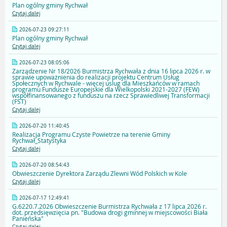
Plan ogólny gminy Rychwał
Czytaj dalej
2026-07-23 09:27:11
Plan ogólny gminy Rychwał
Czytaj dalej
2026-07-23 08:05:06
Zarządzenie Nr 18/2026 Burmistrza Rychwała z dnia 16 lipca 2026 r. w
sprawie upoważnienia do realizacji projektu Centrum Usług
Społecznych w Rychwale - więcej uslug dla Mieszkańców w ramach
programu Fundusze Europejskie dla Wielkopolski 2021-2027 (FEW)
współfinansowanego z funduszu na rzecz Sprawiedliwej Transformacji
(FST)
Czytaj dalej
2026-07-20 11:40:45
Realizacja Programu Czyste Powietrze na terenie Gminy
Rychwał_Statystyka
Czytaj dalej
2026-07-20 08:54:43
Obwieszczenie Dyrektora Zarządu Zlewni Wód Polskich w Kole
Czytaj dalej
2026-07-17 12:49:41
G.6220.7.2026 Obwieszczenie Burmistrza Rychwała z 17 lipca 2026 r.
dot. przedsięwzięcia pn. "Budowa drogi gminnej w miejscowości Biała
Panieńska"
Czytaj dalej