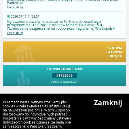
Panieńska"
Czytaj dalej
2026-07-17 11:52:37
Ogłoszenie o otwartym naborze na Partnera do wspólnego
przygotowania i realizacji projektu w ramach Działania 15.01
Wzmocnienie bezpieczeństwa i odporności regionalnej Wielkopolski
Czytaj dalej
STRONA
GŁÓWNA
URZĘDU
LICZNIK ODWIEDZIN
31782658
Od dnia 12 kwietnia 2007
Przejdź do góry
Zamknij
W ramach naszej witryny stosujemy pliki
cookies w celu świadczenia Państwu usług
na najwyższym poziomie, w tym w sposób
dostosowany do indywidualnych potrzeb.
Urząd Gminy i Miasta Rychwał
Korzystanie z witryny bez zmiany ustawień
Plac Wolności 16, 62-570 Rychwał
dotyczących cookies oznacza, że będą one
zamieszczane w Państwa urządzeniu