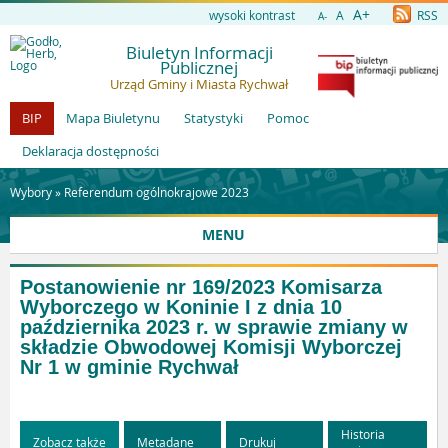
A+
wysoki kontrast
A
RSS
A-
Biuletyn Informacji
Publicznej
Urząd Gminy i Miasta Rychwał
BIP
Mapa Biuletynu
Statystyki
Pomoc
Deklaracja dostępności
Wybory »
Referendum ogólnokrajowe 2023
MENU
Postanowienie nr 169/2023 Komisarza
Wyborczego w Koninie I z dnia 10
października 2023 r. w sprawie zmiany w
składzie Obwodowej Komisji Wyborczej
Nr 1 w gminie Rychwał
Historia
Zobacz także
Metadane
Drukuj