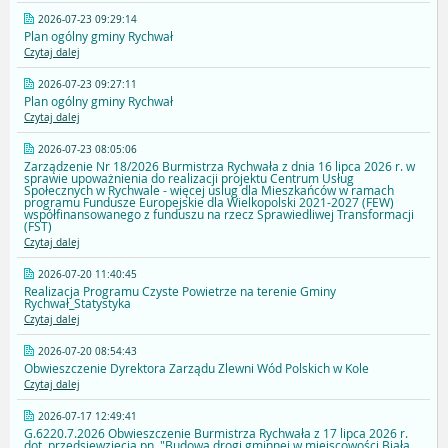
2026-07-23 09:29:14
Plan ogólny gminy Rychwał
Czytaj dalej
2026-07-23 09:27:11
Plan ogólny gminy Rychwał
Czytaj dalej
2026-07-23 08:05:06
Zarządzenie Nr 18/2026 Burmistrza Rychwała z dnia 16 lipca 2026 r. w
sprawie upoważnienia do realizacji projektu Centrum Usług
Społecznych w Rychwale - więcej uslug dla Mieszkańców w ramach
programu Fundusze Europejskie dla Wielkopolski 2021-2027 (FEW)
współfinansowanego z funduszu na rzecz Sprawiedliwej Transformacji
(FST)
Czytaj dalej
2026-07-20 11:40:45
Realizacja Programu Czyste Powietrze na terenie Gminy
Rychwał_Statystyka
Czytaj dalej
2026-07-20 08:54:43
Obwieszczenie Dyrektora Zarządu Zlewni Wód Polskich w Kole
Czytaj dalej
2026-07-17 12:49:41
G.6220.7.2026 Obwieszczenie Burmistrza Rychwała z 17 lipca 2026 r.
dot. przedsięwzięcia pn. "Budowa drogi gminnej w miejscowości Biała