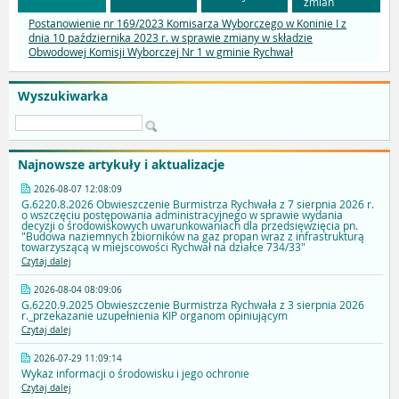
zmian
Postanowienie nr 169/2023 Komisarza Wyborczego w Koninie I z
dnia 10 października 2023 r. w sprawie zmiany w składzie
Obwodowej Komisji Wyborczej Nr 1 w gminie Rychwał
Wyszukiwarka
Najnowsze artykuły i aktualizacje
2026-08-07 12:08:09
G.6220.8.2026 Obwieszczenie Burmistrza Rychwała z 7 sierpnia 2026 r.
o wszczęciu postępowania administracyjnego w sprawie wydania
decyzji o środowiskowych uwarunkowaniach dla przedsięwzięcia pn.
"Budowa naziemnych zbiorników na gaz propan wraz z infrastrukturą
towarzyszącą w miejscowości Rychwał na działce 734/33"
Czytaj dalej
2026-08-04 08:09:06
G.6220.9.2025 Obwieszczenie Burmistrza Rychwała z 3 sierpnia 2026
r._przekazanie uzupełnienia KIP organom opiniującym
Czytaj dalej
2026-07-29 11:09:14
Wykaz informacji o środowisku i jego ochronie
Czytaj dalej