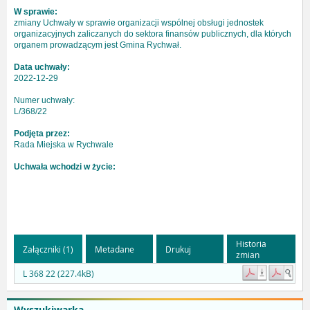
W sprawie:
zmiany Uchwały w sprawie organizacji wspólnej obsługi jednostek
organizacyjnych zaliczanych do sektora finansów publicznych, dla których
organem prowadzącym jest Gmina Rychwał.
Data uchwały:
2022-12-29
Numer uchwały:
L/368/22
Podjęta przez:
Rada Miejska w Rychwale
Uchwała wchodzi w życie:
Historia
Załączniki (1)
Metadane
Drukuj
zmian
L 368 22 (227.4kB)
Wyszukiwarka