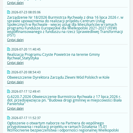
Czytaj dalej
2026-07-23 08:05:06
Zarządzenie Nr 18/2026 Burmistrza Rychwała z dnia 16 lipca 2026 r. w
sprawie upoważnienia do realizacji projektu Centrum Usług
Społecznych w Rychwale - więcej uslug dla Mieszkańców w ramach
programu Fundusze Europejskie dla Wielkopolski 2021-2027 (FEW)
współfinansowanego z funduszu na rzecz Sprawiedliwej Transformacji
(FST)
Czytaj dalej
2026-07-20 11:40:45
Realizacja Programu Czyste Powietrze na terenie Gminy
Rychwał_Statystyka
Czytaj dalej
2026-07-20 08:54:43
Obwieszczenie Dyrektora Zarządu Zlewni Wód Polskich w Kole
Czytaj dalej
2026-07-17 12:49:41
G.6220.7.2026 Obwieszczenie Burmistrza Rychwała z 17 lipca 2026 r.
dot. przedsięwzięcia pn. "Budowa drogi gminnej w miejscowości Biała
Panieńska"
Czytaj dalej
2026-07-17 11:52:37
Ogłoszenie o otwartym naborze na Partnera do wspólnego
przygotowania i realizacji projektu w ramach Działania 15.01
Wzmocnienie bezpieczeństwa i odporności regionalnej Wielkopolski