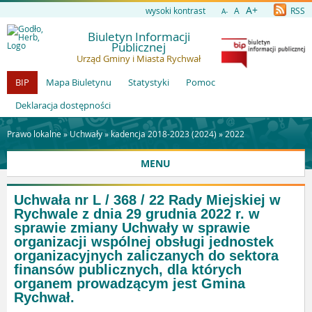
A+
wysoki kontrast
A
RSS
A-
Biuletyn Informacji
Publicznej
Urząd Gminy i Miasta Rychwał
BIP
Mapa Biuletynu
Statystyki
Pomoc
Deklaracja dostępności
Prawo lokalne »
Uchwały
»
kadencja 2018-2023 (2024)
»
2022
MENU
Uchwała nr L / 368 / 22 Rady Miejskiej w
Rychwale z dnia 29 grudnia 2022 r. w
sprawie zmiany Uchwały w sprawie
organizacji wspólnej obsługi jednostek
organizacyjnych zaliczanych do sektora
finansów publicznych, dla których
organem prowadzącym jest Gmina
Rychwał.