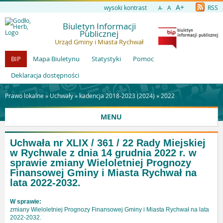
A+
wysoki kontrast
A
RSS
A-
Biuletyn Informacji
Publicznej
Urząd Gminy i Miasta Rychwał
BIP
Mapa Biuletynu
Statystyki
Pomoc
Deklaracja dostępności
Prawo lokalne »
Uchwały
»
kadencja 2018-2023 (2024)
»
2022
MENU
Uchwała nr XLIX / 361 / 22 Rady Miejskiej
w Rychwale z dnia 14 grudnia 2022 r. w
sprawie zmiany Wieloletniej Prognozy
Finansowej Gminy i Miasta Rychwał na
lata 2022-2032.
W sprawie:
zmiany Wieloletniej Prognozy Finansowej Gminy i Miasta Rychwał na lata
2022-2032.