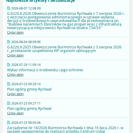
Najnowsze artykuły i aktualizacje
2026-08-07 12:08:09
G.6220.8.2026 Obwieszczenie Burmistrza Rychwała z 7 sierpnia 2026 r.
o wszczęciu postępowania administracyjnego w sprawie wydania
decyzji o środowiskowych uwarunkowaniach dla przedsięwzięcia pn.
"Budowa naziemnych zbiorników na gaz propan wraz z infrastrukturą
towarzyszącą w miejscowości Rychwał na działce 734/33"
Czytaj dalej
2026-08-04 08:09:06
G.6220.9.2025 Obwieszczenie Burmistrza Rychwała z 3 sierpnia 2026
r._przekazanie uzupełnienia KIP organom opiniującym
Czytaj dalej
2026-07-29 11:09:14
Wykaz informacji o środowisku i jego ochronie
Czytaj dalej
2026-07-23 09:29:14
Plan ogólny gminy Rychwał
Czytaj dalej
2026-07-23 09:27:11
Plan ogólny gminy Rychwał
Czytaj dalej
2026-07-23 08:05:06
Zarządzenie Nr 18/2026 Burmistrza Rychwała z dnia 16 lipca 2026 r. w
sprawie upoważnienia do realizacji projektu Centrum Usług