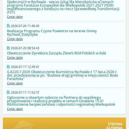
Społecznych w Rychwale - więcej uslug dla Mieszkańców w ramach
programu Fundusze Europejskie dla Wielkopolski 2021-2027 (FEW)
współfinansowanego z funduszu na rzecz Sprawiedliwej Transformacji
(FST)
Czytaj dalej
2026-07-20 11:40:45
Realizacja Programu Czyste Powietrze na terenie Gminy
Rychwał_Statystyka
Czytaj dalej
2026-07-20 08:54:43
Obwieszczenie Dyrektora Zarządu Zlewni Wód Polskich w Kole
Czytaj dalej
2026-07-17 12:49:41
G.6220.7.2026 Obwieszczenie Burmistrza Rychwała z 17 lipca 2026 r.
dot. przedsięwzięcia pn. "Budowa drogi gminnej w miejscowości Biała
Panieńska"
Czytaj dalej
2026-07-17 11:52:37
Ogłoszenie o otwartym naborze na Partnera do wspólnego
przygotowania i realizacji projektu w ramach Działania 15.01
Wzmocnienie bezpieczeństwa i odporności regionalnej Wielkopolski
Czytaj dalej
STRONA
GŁÓWNA