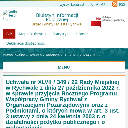
A+
wysoki kontrast
A
RSS
A-
Biuletyn Informacji
Publicznej
Urząd Gminy i Miasta Rychwał
BIP
Mapa Biuletynu
Statystyki
Pomoc
Deklaracja dostępności
Prawo lokalne »
Uchwały
»
kadencja 2018-2023 (2024)
»
2022
MENU
Uchwała nr XLVII / 349 / 22 Rady Miejskiej
w Rychwale z dnia 27 października 2022 r.
w sprawie przyjęcia Rocznego Programu
Współpracy Gminy Rychwał z
Organizacjami Pozarządowymi oraz z
Podmiotami, o których mowa w art. 3 ust.
3 ustawy z dnia 24 kwietnia 2003 r. o
działalności pożytku publicznego i o
wolontariacie.