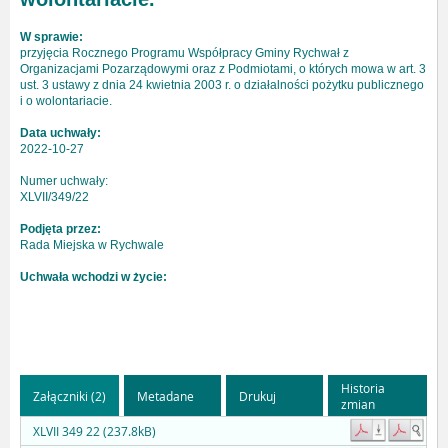
W sprawie:
przyjęcia Rocznego Programu Współpracy Gminy Rychwał z
Organizacjami Pozarządowymi oraz z Podmiotami, o których mowa w art. 3
ust. 3 ustawy z dnia 24 kwietnia 2003 r. o działalności pożytku publicznego
i o wolontariacie.
Data uchwały:
2022-10-27
Numer uchwały:
XLVII/349/22
Podjęta przez:
Rada Miejska w Rychwale
Uchwała wchodzi w życie:
Historia
Załączniki (2)
Metadane
Drukuj
zmian
XLVII 349 22 (237.8kB)