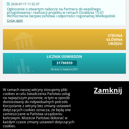
2026-07-17 11:52:37
Ogłoszenie o otwartym naborze na Partnera do wspólnego
przygotowania i realizacji projektu w ramach Działania 15.01
Wzmocnienie bezpieczeństwa i odporności regionalnej Wielkopolski
Czytaj dalej
STRONA
GŁÓWNA
URZĘDU
LICZNIK ODWIEDZIN
31796959
Od dnia 12 kwietnia 2007
Przejdź do góry
Zamknij
W ramach naszej witryny stosujemy pliki
cookies w celu świadczenia Państwu usług
na najwyższym poziomie, w tym w sposób
dostosowany do indywidualnych potrzeb.
Urząd Gminy i Miasta Rychwał
Korzystanie z witryny bez zmiany ustawień
Plac Wolności 16, 62-570 Rychwał
dotyczących cookies oznacza, że będą one
zamieszczane w Państwa urządzeniu
końcowym. Możecie Państwo dokonać w
każdym czasie zmiany ustawień dotyczących
cookies.