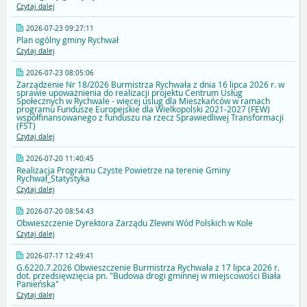
Czytaj dalej
2026-07-23 09:27:11
Plan ogólny gminy Rychwał
Czytaj dalej
2026-07-23 08:05:06
Zarządzenie Nr 18/2026 Burmistrza Rychwała z dnia 16 lipca 2026 r. w
sprawie upoważnienia do realizacji projektu Centrum Usług
Społecznych w Rychwale - więcej uslug dla Mieszkańców w ramach
programu Fundusze Europejskie dla Wielkopolski 2021-2027 (FEW)
współfinansowanego z funduszu na rzecz Sprawiedliwej Transformacji
(FST)
Czytaj dalej
2026-07-20 11:40:45
Realizacja Programu Czyste Powietrze na terenie Gminy
Rychwał_Statystyka
Czytaj dalej
2026-07-20 08:54:43
Obwieszczenie Dyrektora Zarządu Zlewni Wód Polskich w Kole
Czytaj dalej
2026-07-17 12:49:41
G.6220.7.2026 Obwieszczenie Burmistrza Rychwała z 17 lipca 2026 r.
dot. przedsięwzięcia pn. "Budowa drogi gminnej w miejscowości Biała
Panieńska"
Czytaj dalej