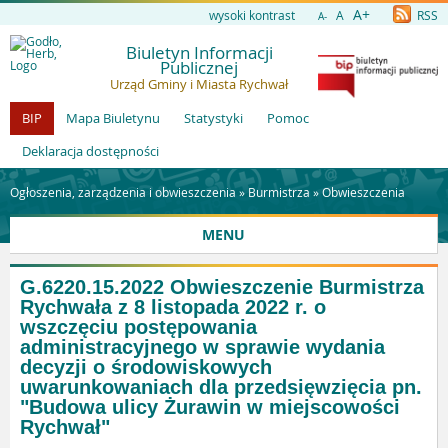
A+
wysoki kontrast
A
RSS
A-
Biuletyn Informacji
Publicznej
Urząd Gminy i Miasta Rychwał
BIP
Mapa Biuletynu
Statystyki
Pomoc
Deklaracja dostępności
Ogłoszenia, zarządzenia i obwieszczenia »
Burmistrza
»
Obwieszczenia
MENU
G.6220.15.2022 Obwieszczenie Burmistrza
Rychwała z 8 listopada 2022 r. o
wszczęciu postępowania
administracyjnego w sprawie wydania
decyzji o środowiskowych
uwarunkowaniach dla przedsięwzięcia pn.
"Budowa ulicy Żurawin w miejscowości
Rychwał"