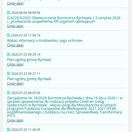
Czytaj dalej
2026-08-04 08:09:06
G.6220.9.2025 Obwieszczenie Burmistrza Rychwała z 3 sierpnia 2026
r._przekazanie uzupełnienia KIP organom opiniującym
Czytaj dalej
2026-07-29 11:09:14
Wykaz informacji o środowisku i jego ochronie
Czytaj dalej
2026-07-23 09:29:14
Plan ogólny gminy Rychwał
Czytaj dalej
2026-07-23 09:27:11
Plan ogólny gminy Rychwał
Czytaj dalej
2026-07-23 08:05:06
Zarządzenie Nr 18/2026 Burmistrza Rychwała z dnia 16 lipca 2026 r. w
sprawie upoważnienia do realizacji projektu Centrum Usług
Społecznych w Rychwale - więcej uslug dla Mieszkańców w ramach
programu Fundusze Europejskie dla Wielkopolski 2021-2027 (FEW)
współfinansowanego z funduszu na rzecz Sprawiedliwej Transformacji
(FST)
Czytaj dalej
2026-07-20 11:40:45