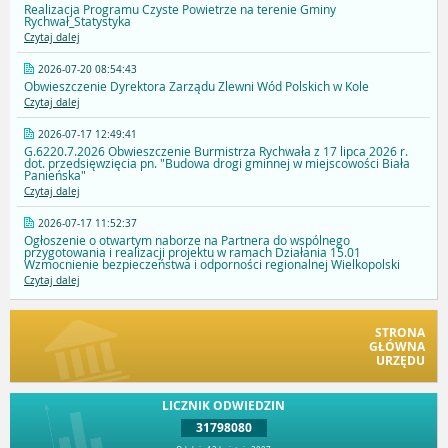
Realizacja Programu Czyste Powietrze na terenie Gminy
Rychwał_Statystyka
Czytaj dalej
2026-07-20 08:54:43
Obwieszczenie Dyrektora Zarządu Zlewni Wód Polskich w Kole
Czytaj dalej
2026-07-17 12:49:41
G.6220.7.2026 Obwieszczenie Burmistrza Rychwała z 17 lipca 2026 r.
dot. przedsięwzięcia pn. "Budowa drogi gminnej w miejscowości Biała
Panieńska"
Czytaj dalej
2026-07-17 11:52:37
Ogłoszenie o otwartym naborze na Partnera do wspólnego
przygotowania i realizacji projektu w ramach Działania 15.01
Wzmocnienie bezpieczeństwa i odporności regionalnej Wielkopolski
Czytaj dalej
STRONA
GŁÓWNA
URZĘDU
LICZNIK ODWIEDZIN
31798080