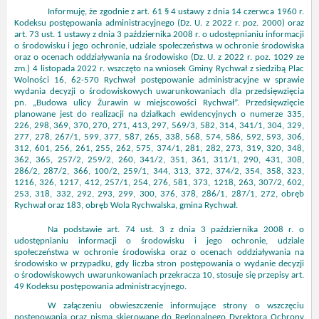
Informuję, że zgodnie z art. 61 § 4 ustawy z dnia 14 czerwca 1960 r.
Kodeksu postępowania administracyjnego (Dz. U. z 2022 r. poz. 2000) oraz
art. 73 ust. 1 ustawy z dnia 3 października 2008 r. o udostępnianiu informacji
o środowisku i jego ochronie, udziale społeczeństwa w ochronie środowiska
oraz o ocenach oddziaływania na środowisko (Dz. U. z 2022 r. poz. 1029 ze
zm.) 4 listopada 2022 r. wszczęto na wniosek
Gminy Rychwał z siedzibą Plac
Wolności 16, 62-570 Rychwał
postępowanie administracyjne w sprawie
wydania decyzji o środowiskowych uwarunkowaniach dla przedsięwzięcia
pn. „Budowa ulicy Żurawin w miejscowości Rychwał”. Przedsięwzięcie
planowane jest do realizacji na działkach ewidencyjnych o numerze 335,
226, 298, 369, 370, 270, 271, 413, 297, 569/3, 582, 314, 341/1, 304, 329,
277, 278, 267/1, 599, 377, 587, 265, 338, 568, 574, 586, 592, 593, 306,
312, 601, 256, 261, 255, 262, 575, 374/1, 281, 282, 273, 319, 320, 348,
362, 365, 257/2, 259/2, 260, 341/2, 351, 361, 311/1, 290, 431, 308,
286/2, 287/2, 366, 100/2, 259/1, 344, 313, 372, 374/2, 354, 358, 323,
1216, 326, 1217, 412, 257/1, 254, 276, 581, 373, 1218, 263, 307/2, 602,
253, 318, 332, 292, 293, 299, 300, 376, 378, 286/1, 287/1, 272, obręb
Rychwał oraz 183, obręb Wola Rychwalska, gmina Rychwał.
Na podstawie art. 74 ust. 3 z dnia 3 października 2008 r. o
udostępnianiu informacji o środowisku i jego ochronie, udziale
społeczeństwa w ochronie środowiska oraz o ocenach oddziaływania na
środowisko w przypadku, gdy liczba stron postępowania o wydanie decyzji
o środowiskowych uwarunkowaniach przekracza 10, stosuje się przepisy art.
49 Kodeksu postępowania administracyjnego.
W załączeniu obwieszczenie informujące strony o wszczęciu
postępowania oraz pisma skierowane do Regionalnego Dyrektora Ochrony