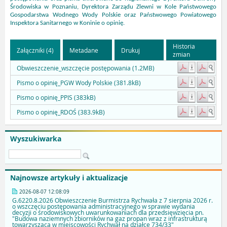
Środowiska w Poznaniu, Dyrektora Zarządu Zlewni w Kole Państwowego
Gospodarstwa Wodnego Wody Polskie oraz Państwowego Powiatowego
Inspektora Sanitarnego w Koninie o opinię.
Historia
Załączniki (4)
Metadane
Drukuj
zmian
Obwieszczenie_wszczęcie postępowania (1.2MB)
Pismo o opinię_PGW Wody Polskie (381.8kB)
Pismo o opinię_PPIS (383kB)
Pismo o opinię_RDOŚ (383.9kB)
Wyszukiwarka
Najnowsze artykuły i aktualizacje
2026-08-07 12:08:09
G.6220.8.2026 Obwieszczenie Burmistrza Rychwała z 7 sierpnia 2026 r.
o wszczęciu postępowania administracyjnego w sprawie wydania
decyzji o środowiskowych uwarunkowaniach dla przedsięwzięcia pn.
"Budowa naziemnych zbiorników na gaz propan wraz z infrastrukturą
towarzyszącą w miejscowości Rychwał na działce 734/33"