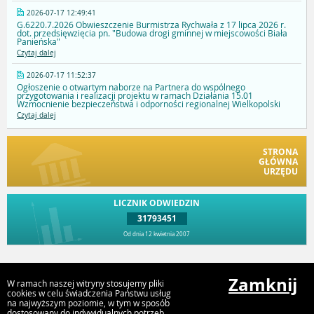
2026-07-17 12:49:41
G.6220.7.2026 Obwieszczenie Burmistrza Rychwała z 17 lipca 2026 r.
dot. przedsięwzięcia pn. "Budowa drogi gminnej w miejscowości Biała
Panieńska"
Czytaj dalej
2026-07-17 11:52:37
Ogłoszenie o otwartym naborze na Partnera do wspólnego
przygotowania i realizacji projektu w ramach Działania 15.01
Wzmocnienie bezpieczeństwa i odporności regionalnej Wielkopolski
Czytaj dalej
STRONA
GŁÓWNA
URZĘDU
LICZNIK ODWIEDZIN
31793451
Od dnia 12 kwietnia 2007
Przejdź do góry
Zamknij
W ramach naszej witryny stosujemy pliki
cookies w celu świadczenia Państwu usług
na najwyższym poziomie, w tym w sposób
dostosowany do indywidualnych potrzeb.
Urząd Gminy i Miasta Rychwał