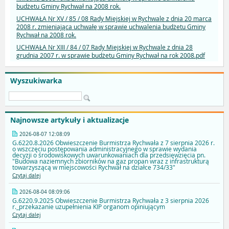
budżetu Gminy Rychwał na 2008 rok.
UCHWAŁA Nr XV / 85 / 08 Rady Miejskiej w Rychwale z dnia 20 marca
2008 r. zmieniająca uchwałę w sprawie uchwalenia budżetu Gminy
Rychwał na 2008 rok.
UCHWAŁA Nr XIII / 84 / 07 Rady Miejskiej w Rychwale z dnia 28
grudnia 2007 r. w sprawie budżetu Gminy Rychwał na rok 2008.pdf
Wyszukiwarka
Najnowsze artykuły i aktualizacje
2026-08-07 12:08:09
G.6220.8.2026 Obwieszczenie Burmistrza Rychwała z 7 sierpnia 2026 r.
o wszczęciu postępowania administracyjnego w sprawie wydania
decyzji o środowiskowych uwarunkowaniach dla przedsięwzięcia pn.
"Budowa naziemnych zbiorników na gaz propan wraz z infrastrukturą
towarzyszącą w miejscowości Rychwał na działce 734/33"
Czytaj dalej
2026-08-04 08:09:06
G.6220.9.2025 Obwieszczenie Burmistrza Rychwała z 3 sierpnia 2026
r._przekazanie uzupełnienia KIP organom opiniującym
Czytaj dalej