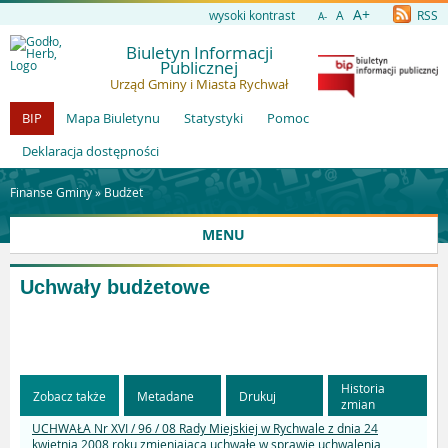
A+
wysoki kontrast
A
RSS
A-
Biuletyn Informacji
Publicznej
Urząd Gminy i Miasta Rychwał
BIP
Mapa Biuletynu
Statystyki
Pomoc
Deklaracja dostępności
Finanse Gminy »
Budżet
MENU
Uchwały budżetowe
Historia
Zobacz także
Metadane
Drukuj
zmian
UCHWAŁA Nr XVI / 96 / 08 Rady Miejskiej w Rychwale z dnia 24
kwietnia 2008 roku zmieniająca uchwałę w sprawie uchwalenia