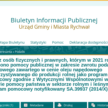
Biuletyn Informacji Publicznej
Urząd Gminy i Miasta Rychwał
Mapa Biuletynu
Statystyki
Pomoc
Deklaracja dostępności
teresanta »
Podatki
 osób fizycznych i prawnych, którym w 2021 r
lono pomocy publicznej w zakresie zwrotu pod
owego zawartego w cenie oleju napędowego
zystywanego do produkcji rolnej jako program
cowy zgodnie z Wytycznymi Wspólnotowymi 
ie pomocy państwa w sektorze rolnym i leśny
am pomocowy notyfikowany SA.39937 (2014/X)
ączniki (1)
Metadane
Drukuj
Histori