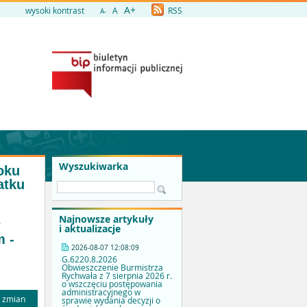
A+
wysoki kontrast
A
RSS
A-
Wyszukiwarka
oku
atku
Najnowsze artykuły
w
i aktualizacje
m -
2026-08-07 12:08:09
G.6220.8.2026
Obwieszczenie Burmistrza
Rychwała z 7 sierpnia 2026 r.
o wszczęciu postępowania
administracyjnego w
a zmian
sprawie wydania decyzji o