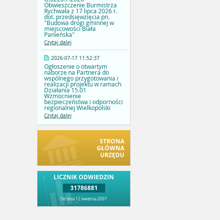
Obwieszczenie Burmistrza
Rychwała z 17 lipca 2026 r.
dot. przedsięwzięcia pn.
"Budowa drogi gminnej w
miejscowości Biała
Panieńska"
Czytaj dalej
2026-07-17 11:52:37
Ogłoszenie o otwartym
naborze na Partnera do
wspólnego przygotowania i
realizacji projektu w ramach
Działania 15.01
Wzmocnienie
bezpieczeństwa i odporności
regionalnej Wielkopolski
Czytaj dalej
STRONA
GŁÓWNA
URZĘDU
LICZNIK ODWIEDZIN
31786881
Od dnia 12 kwietnia 2007