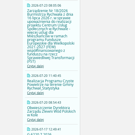
2026-07-23 08:05:06
Zarządzenie Nr 18/2026
Burmistrza Rychwała z dnia
16 lipca 2026 r. w sprawie
upoważnienia do realizacji
projektu Centrum Usług
Społecznych w Rychwale -
więcej uslug dla
Mieszkańców w ramach
programu Fundusze
Europejskie dla Wielkopolski
2021-2027 (FEW)
współfinansowanego z
funduszu na rzecz
Sprawiedliwej Transformacji
(FST)
Czytaj dalej
2026-07-20 11:40:45
Realizacja Programu Czyste
Powietrze na terenie Gminy
Rychwał_Statystyka
Czytaj dalej
2026-07-20 08:54:43
Obwieszczenie Dyrektora
Zarządu Zlewni Wód Polskich
w Kole
Czytaj dalej
2026-07-17 12:49:41
G.6220.7.2026