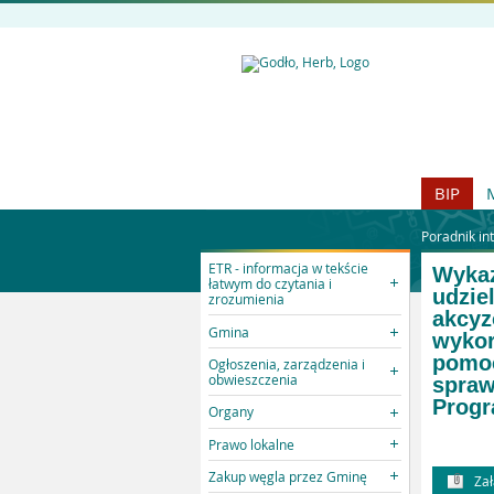
BIP
Poradnik in
ETR - informacja w tekście
Wykaz
łatwym do czytania i
udzie
zrozumienia
akcyz
Gmina
wykor
pomo
Ogłoszenia, zarządzenia i
obwieszczenia
spraw
Progr
Organy
Prawo lokalne
Zakup węgla przez Gminę
Zał