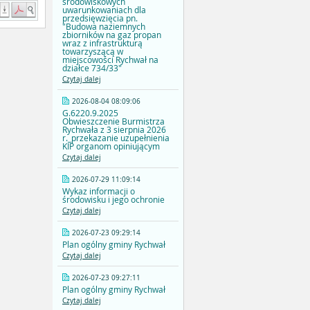
środowiskowych
uwarunkowaniach dla
przedsięwzięcia pn.
"Budowa naziemnych
zbiorników na gaz propan
wraz z infrastrukturą
towarzyszącą w
miejscowości Rychwał na
działce 734/33"
Czytaj dalej
2026-08-04 08:09:06
G.6220.9.2025
Obwieszczenie Burmistrza
Rychwała z 3 sierpnia 2026
r._przekazanie uzupełnienia
KIP organom opiniującym
Czytaj dalej
2026-07-29 11:09:14
Wykaz informacji o
środowisku i jego ochronie
Czytaj dalej
2026-07-23 09:29:14
Plan ogólny gminy Rychwał
Czytaj dalej
2026-07-23 09:27:11
Plan ogólny gminy Rychwał
Czytaj dalej