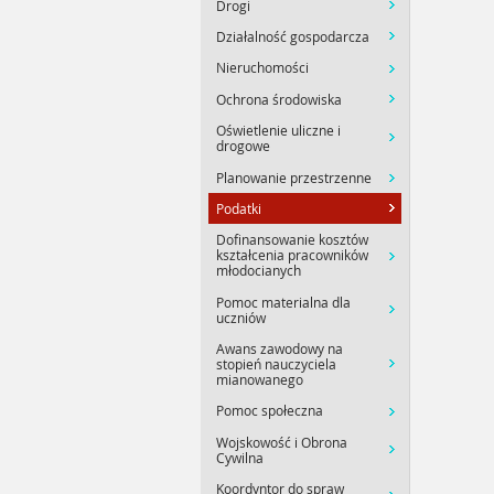
Drogi
Działalność gospodarcza
Nieruchomości
Ochrona środowiska
Oświetlenie uliczne i
drogowe
Planowanie przestrzenne
Podatki
Dofinansowanie kosztów
kształcenia pracowników
młodocianych
Pomoc materialna dla
uczniów
Awans zawodowy na
stopień nauczyciela
mianowanego
Pomoc społeczna
Wojskowość i Obrona
Cywilna
Koordyntor do spraw