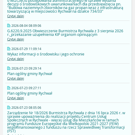
o wszczęciu postępowania administracyjnego w sprawie wydania
decyzji o środowiskowych uwarunkowaniach dla przedsięwzięcia pn.
"Budowa naziemnych zbiorników na gaz propan wraz z infrastrukturą
towarzyszącą w miejscowości Rychwał na działce 734/33"
Czytaj dalej
2026-08-04 08:09:06
G.6220.9.2025 Obwieszczenie Burmistrza Rychwała z 3 sierpnia 2026
r._przekazanie uzupełnienia KIP organom opiniującym
Czytaj dalej
2026-07-29 11:09:14
Wykaz informacji o środowisku i jego ochronie
Czytaj dalej
2026-07-23 09:29:14
Plan ogólny gminy Rychwał
Czytaj dalej
2026-07-23 09:27:11
Plan ogólny gminy Rychwał
Czytaj dalej
2026-07-23 08:05:06
Zarządzenie Nr 18/2026 Burmistrza Rychwała z dnia 16 lipca 2026 r. w
sprawie upoważnienia do realizacji projektu Centrum Usług
Społecznych w Rychwale - więcej uslug dla Mieszkańców w ramach
programu Fundusze Europejskie dla Wielkopolski 2021-2027 (FEW)
współfinansowanego z funduszu na rzecz Sprawiedliwej Transformacji
(FST)