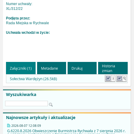
Numer uchwały:
XL/312/22
Podjęta przez:
Rada Miejska w Rychwale
Uchwała wchodzi w życie:
Historia
Załączniki (1)
Metadane
Drukuj
zmian
Sołectwa Wardężyn (26.5kB)
Wyszukiwarka
Najnowsze artykuły i aktualizacje
2026-08-07 12:08:09
G.6220.8.2026 Obwieszczenie Burmistrza Rychwała z 7 sierpnia 2026 r.