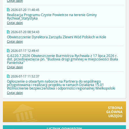
Czytaj dalej
2026-07-20 11:40:45
Realizacja Programu Czyste Powietrze na terenie Gminy
Rychwał_Statystyka
Czytaj dalej
2026-07-20 08:54:43
Obwieszczenie Dyrektora Zarządu Zlewni Wód Polskich w Kole
Czytaj dalej
2026-07-17 12:49:41
G.6220.7.2026 Obwieszczenie Burmistrza Rychwała z 17 lipca 2026 r.
dot. przedsięwzięcia pn. "Budowa drogi gminnej w miejscowości Biała
Panieńska"
Czytaj dalej
2026-07-17 11:52:37
Ogłoszenie o otwartym naborze na Partnera do wspólnego
przygotowania i realizacji projektu w ramach Działania 15.01
Wzmocnienie bezpieczeństwa i odporności regionalnej Wielkopolski
Czytaj dalej
STRONA
GŁÓWNA
URZĘDU
LICZNIK ODWIEDZIN