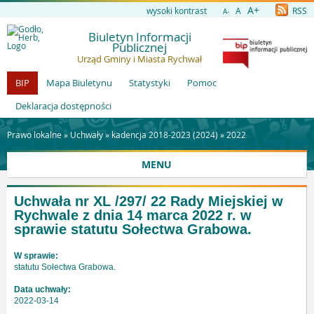
A+
wysoki kontrast
A
RSS
A-
Biuletyn Informacji
Publicznej
Urząd Gminy i Miasta Rychwał
BIP
Mapa Biuletynu
Statystyki
Pomoc
Deklaracja dostępności
Prawo lokalne »
Uchwały
»
kadencja 2018-2023 (2024)
»
2022
MENU
Uchwała nr XL /297/ 22 Rady Miejskiej w
Rychwale z dnia 14 marca 2022 r. w
sprawie statutu Sołectwa Grabowa.
W sprawie:
statutu Sołectwa Grabowa.
Data uchwały:
2022-03-14