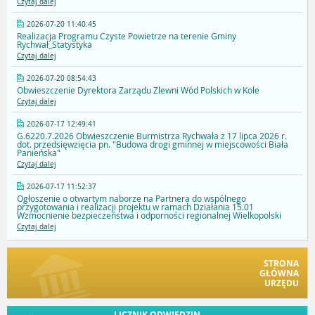
Czytaj dalej
2026-07-20 11:40:45
Realizacja Programu Czyste Powietrze na terenie Gminy
Rychwał_Statystyka
Czytaj dalej
2026-07-20 08:54:43
Obwieszczenie Dyrektora Zarządu Zlewni Wód Polskich w Kole
Czytaj dalej
2026-07-17 12:49:41
G.6220.7.2026 Obwieszczenie Burmistrza Rychwała z 17 lipca 2026 r.
dot. przedsięwzięcia pn. "Budowa drogi gminnej w miejscowości Biała
Panieńska"
Czytaj dalej
2026-07-17 11:52:37
Ogłoszenie o otwartym naborze na Partnera do wspólnego
przygotowania i realizacji projektu w ramach Działania 15.01
Wzmocnienie bezpieczeństwa i odporności regionalnej Wielkopolski
Czytaj dalej
STRONA
GŁÓWNA
URZĘDU
LICZNIK ODWIEDZIN