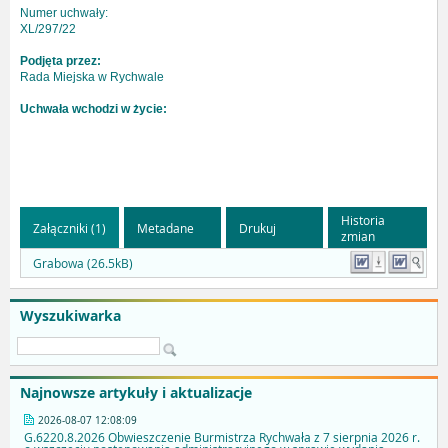
Numer uchwały:
XL/297/22
Podjęta przez:
Rada Miejska w Rychwale
Uchwała wchodzi w życie:
Historia
Załączniki (1)
Metadane
Drukuj
zmian
Grabowa (26.5kB)
Wyszukiwarka
Najnowsze artykuły i aktualizacje
2026-08-07 12:08:09
G.6220.8.2026 Obwieszczenie Burmistrza Rychwała z 7 sierpnia 2026 r.