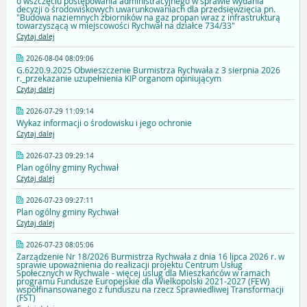
o wszczęciu postępowania administracyjnego w sprawie wydania
decyzji o środowiskowych uwarunkowaniach dla przedsięwzięcia pn.
"Budowa naziemnych zbiorników na gaz propan wraz z infrastrukturą
towarzyszącą w miejscowości Rychwał na działce 734/33"
Czytaj dalej
2026-08-04 08:09:06
G.6220.9.2025 Obwieszczenie Burmistrza Rychwała z 3 sierpnia 2026
r._przekazanie uzupełnienia KIP organom opiniującym
Czytaj dalej
2026-07-29 11:09:14
Wykaz informacji o środowisku i jego ochronie
Czytaj dalej
2026-07-23 09:29:14
Plan ogólny gminy Rychwał
Czytaj dalej
2026-07-23 09:27:11
Plan ogólny gminy Rychwał
Czytaj dalej
2026-07-23 08:05:06
Zarządzenie Nr 18/2026 Burmistrza Rychwała z dnia 16 lipca 2026 r. w
sprawie upoważnienia do realizacji projektu Centrum Usług
Społecznych w Rychwale - więcej uslug dla Mieszkańców w ramach
programu Fundusze Europejskie dla Wielkopolski 2021-2027 (FEW)
współfinansowanego z funduszu na rzecz Sprawiedliwej Transformacji
(FST)