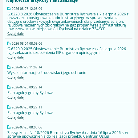
Najnowsze artykuły i aktualizacje
2026-08-07 12:08:09
G.6220.8.2026 Obwieszczenie Burmistrza Rychwała z 7 sierpnia 2026 r.
o wszczęciu postępowania administracyjnego w sprawie wydania
decyzji o środowiskowych uwarunkowaniach dla przedsięwzięcia pn.
"Budowa naziemnych zbiorników na gaz propan wraz z infrastrukturą
towarzyszącą w miejscowości Rychwał na działce 734/33"
Czytaj dalej
2026-08-04 08:09:06
G.6220.9.2025 Obwieszczenie Burmistrza Rychwała z 3 sierpnia 2026
r._przekazanie uzupełnienia KIP organom opiniującym
Czytaj dalej
2026-07-29 11:09:14
Wykaz informacji o środowisku i jego ochronie
Czytaj dalej
2026-07-23 09:29:14
Plan ogólny gminy Rychwał
Czytaj dalej
2026-07-23 09:27:11
Plan ogólny gminy Rychwał
Czytaj dalej
2026-07-23 08:05:06
Zarządzenie Nr 18/2026 Burmistrza Rychwała z dnia 16 lipca 2026 r. w
sprawie upoważnienia do realizacji projektu Centrum Usług