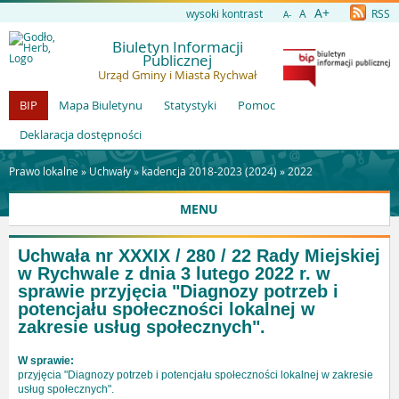
A+
wysoki kontrast
A
RSS
A-
Biuletyn Informacji
Publicznej
Urząd Gminy i Miasta Rychwał
BIP
Mapa Biuletynu
Statystyki
Pomoc
Deklaracja dostępności
Prawo lokalne »
Uchwały
»
kadencja 2018-2023 (2024)
»
2022
MENU
Uchwała nr XXXIX / 280 / 22 Rady Miejskiej
w Rychwale z dnia 3 lutego 2022 r. w
sprawie przyjęcia "Diagnozy potrzeb i
potencjału społeczności lokalnej w
zakresie usług społecznych".
W sprawie:
przyjęcia "Diagnozy potrzeb i potencjału społeczności lokalnej w zakresie
usług społecznych".