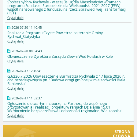
Społecznych w Rychwale - więcej uslug dla Mieszkańców w ramach
programu Fundusze Europejskie dla Wielkopolski 2021-2027 (FEW)
współfinansowanego z funduszu na rzecz Sprawiedliwej Transformacji
(FST)
Czytaj dalej
2026-07-20 11:40:45
Realizacja Programu Czyste Powietrze na terenie Gminy
Rychwał_Statystyka
Czytaj dalej
2026-07-20 08:54:43
Obwieszczenie Dyrektora Zarządu Zlewni Wód Polskich w Kole
Czytaj dalej
2026-07-17 12:49:41
G.6220.7.2026 Obwieszczenie Burmistrza Rychwała z 17 lipca 2026 r.
dot. przedsięwzięcia pn. "Budowa drogi gminnej w miejscowości Biała
Panieńska"
Czytaj dalej
2026-07-17 11:52:37
Ogłoszenie o otwartym naborze na Partnera do wspólnego
przygotowania i realizacji projektu w ramach Działania 15.01
Wzmocnienie bezpieczeństwa i odporności regionalnej Wielkopolski
Czytaj dalej
STRONA
GŁÓWNA