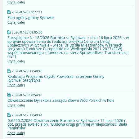
Czytaj dalej
2026-07-23 09:27:11
Plan ogólny gminy Rychwał
Czytaj dalej
2026-07-23 08:05:06
Zarządzenie Nr 18/2026 Burmistrza Rychwała z dnia 16 lipca 2026 r. w
sprawie upoważnienia do realizacji projektu Centrum Usług
Społecznych w Rychwale - więcej uslug dla Mieszkańców w ramach
programu Fundusze Europejskie dla Wielkopolski 2021-2027 (FEW)
współfinansowanego z funduszu na rzecz Sprawiedliwej Transformacji
(FST)
Czytaj dalej
2026-07-20 11:40:45
Realizacja Programu Czyste Powietrze na terenie Gminy
Rychwał_Statystyka
Czytaj dalej
2026-07-20 08:54:43
Obwieszczenie Dyrektora Zarządu Zlewni Wód Polskich w Kole
Czytaj dalej
2026-07-17 12:49:41
G.6220.7.2026 Obwieszczenie Burmistrza Rychwała z 17 lipca 2026 r.
dot. przedsięwzięcia pn. "Budowa drogi gminnej w miejscowości Biała
Panieńska"
Czytaj dalej