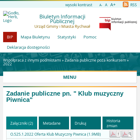
A+
wysoki kontrast
A
RSS
A-
Biuletyn Informacji
Publicznej
Urząd Gminy i Miasta Rychwał
BIP
Mapa Biuletynu
Statystyki
Pomoc
Deklaracja dostępności
Współpraca z innymi podmiotami »
Zadania publiczne poza konkursem
»
2022
MENU
Zadanie publiczne pn. " Klub muzyczny
Piwnica"
Historia
Załączniki (2)
Metadane
Drukuj
zmian
O.525.1.2022 Oferta Klub Muzyczny Piwnica (1.9MB)