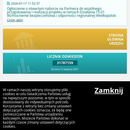
2026-07-17 11:52:37
Ogłoszenie o otwartym naborze na Partnera do wspólnego
przygotowania i realizacji projektu w ramach Działania 15.01
Wzmocnienie bezpieczeństwa i odporności regionalnej Wielkopolski
Czytaj dalej
STRONA
GŁÓWNA
URZĘDU
LICZNIK ODWIEDZIN
31787159
Od dnia 12 kwietnia 2007
Przejdź do góry
Zamknij
W ramach naszej witryny stosujemy pliki
cookies w celu świadczenia Państwu usług
na najwyższym poziomie, w tym w sposób
dostosowany do indywidualnych potrzeb.
Urząd Gminy i Miasta Rychwał
Korzystanie z witryny bez zmiany ustawień
Plac Wolności 16, 62-570 Rychwał
dotyczących cookies oznacza, że będą one
zamieszczane w Państwa urządzeniu
końcowym. Możecie Państwo dokonać w
każdym czasie zmiany ustawień dotyczących
cookies.