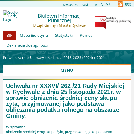
A+
wysoki kontrast
A
RSS
A-
Biuletyn Informacji
Publicznej
Urząd Gminy i Miasta Rychwał
BIP
Mapa Biuletynu
Statystyki
Pomoc
Deklaracja dostępności
Prawo lokalne »
Uchwały
»
kadencja 2018-2023 (2024)
»
2021
MENU
Uchwała nr XXXVI/ 262 /21 Rady Miejskiej
w Rychwale z dnia 25 listopada 2021r. w
sprawie obniżenia średniej ceny skupu
żyta, przyjmowanej jako podstawa
obliczania podatku rolnego na obszarze
Gminy.
W sprawie:
obniżenia średniej ceny skupu żyta, przyjmowanej jako podstawa