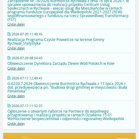
Zarządzenie Nr 18/2026 Burmistrza Rychwała z dnia 16 lipca 2026 r. w
sprawie upoważnienia do realizacji projektu Centrum Usług
Społecznych w Rychwale - więcej uslug dla Mieszkańców w ramach
programu Fundusze Europejskie dla Wielkopolski 2021-2027 (FEW)
współfinansowanego z funduszu na rzecz Sprawiedliwej Transformacji
(FST)
Czytaj dalej
2026-07-20 11:40:45
Realizacja Programu Czyste Powietrze na terenie Gminy
Rychwał_Statystyka
Czytaj dalej
2026-07-20 08:54:43
Obwieszczenie Dyrektora Zarządu Zlewni Wód Polskich w Kole
Czytaj dalej
2026-07-17 12:49:41
G.6220.7.2026 Obwieszczenie Burmistrza Rychwała z 17 lipca 2026 r.
dot. przedsięwzięcia pn. "Budowa drogi gminnej w miejscowości Biała
Panieńska"
Czytaj dalej
2026-07-17 11:52:37
Ogłoszenie o otwartym naborze na Partnera do wspólnego
przygotowania i realizacji projektu w ramach Działania 15.01
Wzmocnienie bezpieczeństwa i odporności regionalnej Wielkopolski
Czytaj dalej