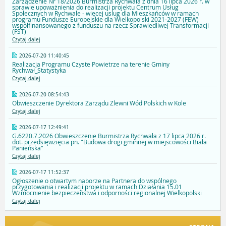
Zarządzenie Nr 18/2026 Burmistrza Rychwała z dnia 16 lipca 2026 r. w
sprawie upoważnienia do realizacji projektu Centrum Usług
Społecznych w Rychwale - więcej uslug dla Mieszkańców w ramach
programu Fundusze Europejskie dla Wielkopolski 2021-2027 (FEW)
współfinansowanego z funduszu na rzecz Sprawiedliwej Transformacji
(FST)
Czytaj dalej
2026-07-20 11:40:45
Realizacja Programu Czyste Powietrze na terenie Gminy
Rychwał_Statystyka
Czytaj dalej
2026-07-20 08:54:43
Obwieszczenie Dyrektora Zarządu Zlewni Wód Polskich w Kole
Czytaj dalej
2026-07-17 12:49:41
G.6220.7.2026 Obwieszczenie Burmistrza Rychwała z 17 lipca 2026 r.
dot. przedsięwzięcia pn. "Budowa drogi gminnej w miejscowości Biała
Panieńska"
Czytaj dalej
2026-07-17 11:52:37
Ogłoszenie o otwartym naborze na Partnera do wspólnego
przygotowania i realizacji projektu w ramach Działania 15.01
Wzmocnienie bezpieczeństwa i odporności regionalnej Wielkopolski
Czytaj dalej