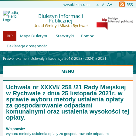
A+
wysoki kontrast
A
RSS
A-
Biuletyn Informacji
Publicznej
Urząd Gminy i Miasta Rychwał
BIP
Mapa Biuletynu
Statystyki
Pomoc
Deklaracja dostępności
Prawo lokalne »
Uchwały
»
kadencja 2018-2023 (2024)
»
2021
MENU
Uchwała nr XXXVI/ 258 /21 Rady Miejskiej
w Rychwale z dnia 25 listopada 2021r. w
sprawie wyboru metody ustalenia opłaty
za gospodarowanie odpadami
komunalnymi oraz ustalenia wysokości tej
opłaty.
W sprawie:
wyboru metody ustalenia opłaty za gospodarowanie odpadami