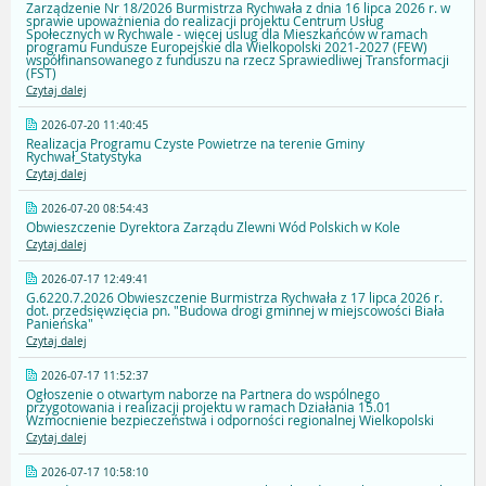
Zarządzenie Nr 18/2026 Burmistrza Rychwała z dnia 16 lipca 2026 r. w
sprawie upoważnienia do realizacji projektu Centrum Usług
Społecznych w Rychwale - więcej uslug dla Mieszkańców w ramach
programu Fundusze Europejskie dla Wielkopolski 2021-2027 (FEW)
współfinansowanego z funduszu na rzecz Sprawiedliwej Transformacji
(FST)
Czytaj dalej
2026-07-20 11:40:45
Realizacja Programu Czyste Powietrze na terenie Gminy
Rychwał_Statystyka
Czytaj dalej
2026-07-20 08:54:43
Obwieszczenie Dyrektora Zarządu Zlewni Wód Polskich w Kole
Czytaj dalej
2026-07-17 12:49:41
G.6220.7.2026 Obwieszczenie Burmistrza Rychwała z 17 lipca 2026 r.
dot. przedsięwzięcia pn. "Budowa drogi gminnej w miejscowości Biała
Panieńska"
Czytaj dalej
2026-07-17 11:52:37
Ogłoszenie o otwartym naborze na Partnera do wspólnego
przygotowania i realizacji projektu w ramach Działania 15.01
Wzmocnienie bezpieczeństwa i odporności regionalnej Wielkopolski
Czytaj dalej
2026-07-17 10:58:10