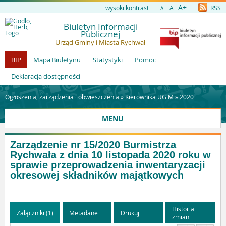
A+
wysoki kontrast
A
RSS
A-
Biuletyn Informacji
Publicznej
Urząd Gminy i Miasta Rychwał
BIP
Mapa Biuletynu
Statystyki
Pomoc
Deklaracja dostępności
Ogłoszenia, zarządzenia i obwieszczenia »
Kierownika UGiM
»
2020
MENU
Zarządzenie nr 15/2020 Burmistrza
Rychwała z dnia 10 listopada 2020 roku w
sprawie przeprowadzenia inwentaryzacji
okresowej składników majątkowych
Historia
Załączniki (1)
Metadane
Drukuj
zmian