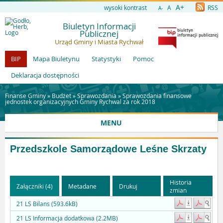
A+
wysoki kontrast
A
RSS
A-
Biuletyn Informacji
Publicznej
Urząd Gminy i Miasta Rychwał
BIP
Mapa Biuletynu
Statystyki
Pomoc
Deklaracja dostępności
Finanse Gminy »
Budżet
»
Sprawozdania
»
Sprawozdania finansowe
jednostek organizacyjnych Gminy Rychwal za rok 2018
MENU
Przedszkole Samorządowe Leśne Skrzaty
Historia
Załączniki (4)
Metadane
Drukuj
zmian
21 LS Bilans (593.6kB)
21 LS Informacja dodatkowa (2.2MB)