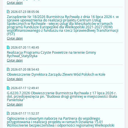
Czytaj dalej
2026-07-23 08:05:06
Zarządzenie Nr 18/2026 Burmistrza Rychwała z dnia 16 lipca 2026 r. w
sprawie upoważnienia do realizacji projektu Centrum Usług
Społecznych w Rychwale - więcej uslug dla Mieszkańców w ramach
programu Fundusze Europejskie dla Wielkopolski 2021-2027 (FEW)
współfinansowanego z funduszu na rzecz Sprawiedliwej Transformacji
(FST)
Czytaj dalej
2026-07-20 11:40:45
Realizacja Programu Czyste Powietrze na terenie Gminy
Rychwał_Statystyka
Czytaj dalej
2026-07-20 08:54:43
Obwieszczenie Dyrektora Zarządu Zlewni Wód Polskich w Kole
Czytaj dalej
2026-07-17 12:49:41
G.6220.7.2026 Obwieszczenie Burmistrza Rychwała z 17 lipca 2026 r.
dot. przedsięwzięcia pn. "Budowa drogi gminnej w miejscowości Biała
Panieńska"
Czytaj dalej
2026-07-17 11:52:37
Ogłoszenie o otwartym naborze na Partnera do wspólnego
przygotowania i realizacji projektu w ramach Działania 15.01
Wzmocnienie bezpieczeństwa i odporności regionalnej Wielkopolski