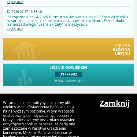
Czytaj dalej
2026-07-17 10:58:10
Zarządzenie nr 14/2026 Burmistrza Rychwała z dnia 17 lipca 2026 roku
w sprawie ogłoszenia konkursu na stanowisko dyrektora Przedszkola
Samorządowego "Leśne Skrzaty" w Siąszycach.
Czytaj dalej
STRONA
GŁÓWNA
URZĘDU
LICZNIK ODWIEDZIN
31774882
Od dnia 12 kwietnia 2007
Przejdź do góry
Zamknij
W ramach naszej witryny stosujemy pliki
cookies w celu świadczenia Państwu usług
na najwyższym poziomie, w tym w sposób
dostosowany do indywidualnych potrzeb.
Urząd Gminy i Miasta Rychwał
Korzystanie z witryny bez zmiany ustawień
Plac Wolności 16, 62-570 Rychwał
dotyczących cookies oznacza, że będą one
zamieszczane w Państwa urządzeniu
końcowym. Możecie Państwo dokonać w
każdym czasie zmiany ustawień dotyczących