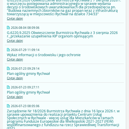
G.6220.8.2026 Obwieszczenie Burmistrza Rychwała z 7 sierpnia 2026 r.
o wszczęciu postępowania administracyjnego w sprawie wydania
decyzji o środowiskowych uwarunkowaniach dla przedsięwzięcia pn.
"Budowa naziemnych zbiorników na gaz propan wraz z infrastrukturą
towarzyszącą w miejscowości Rychwał na działce 734/33"
Czytaj dalej
2026-08-04 08:09:06
G.6220.9.2025 Obwieszczenie Burmistrza Rychwała z 3 sierpnia 2026
r._przekazanie uzupełnienia KIP organom opiniującym
Czytaj dalej
2026-07-29 11:09:14
Wykaz informacji o środowisku i jego ochronie
Czytaj dalej
2026-07-23 09:29:14
Plan ogólny gminy Rychwał
Czytaj dalej
2026-07-23 09:27:11
Plan ogólny gminy Rychwał
Czytaj dalej
2026-07-23 08:05:06
Zarządzenie Nr 18/2026 Burmistrza Rychwała z dnia 16 lipca 2026 r. w
sprawie upoważnienia do realizacji projektu Centrum Usług
Społecznych w Rychwale - więcej uslug dla Mieszkańców w ramach
programu Fundusze Europejskie dla Wielkopolski 2021-2027 (FEW)
współfinansowanego z funduszu na rzecz Sprawiedliwej Transformacji
(FST)