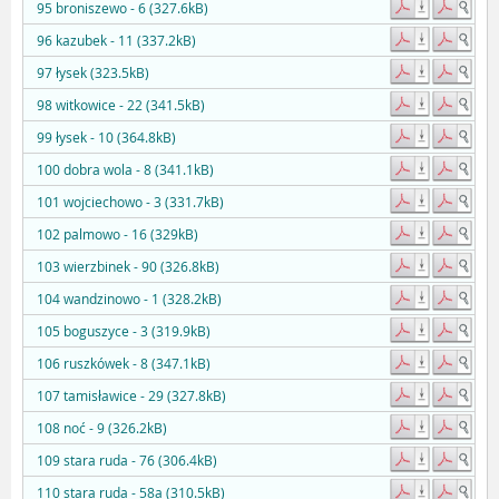
95 broniszewo - 6 (327.6kB)
96 kazubek - 11 (337.2kB)
97 łysek (323.5kB)
98 witkowice - 22 (341.5kB)
99 łysek - 10 (364.8kB)
100 dobra wola - 8 (341.1kB)
101 wojciechowo - 3 (331.7kB)
102 palmowo - 16 (329kB)
103 wierzbinek - 90 (326.8kB)
104 wandzinowo - 1 (328.2kB)
105 boguszyce - 3 (319.9kB)
106 ruszkówek - 8 (347.1kB)
107 tamisławice - 29 (327.8kB)
108 noć - 9 (326.2kB)
109 stara ruda - 76 (306.4kB)
110 stara ruda - 58a (310.5kB)