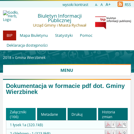
A+
wysoki kontrast
A
RSS
A-
Biuletyn Informacji
Publicznej
Urząd Gminy i Miasta Rychwał
BIP
Mapa Biuletynu
Statystyki
Pomoc
Deklaracja dostępności
2018 »
Gmina Wierzbinek
MENU
Dokumentacja w formacie pdf dot. Gminy
Wierzbinek
Załączniki
Historia
Metadane
Drukuj
(166)
zmian
1 łysek 1a (320.1kB)
2 chlebowo - 1 (323.9kB)