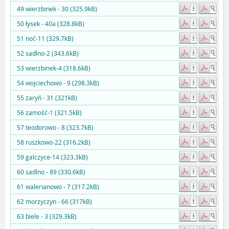
49 wierzbinek - 30 (325.9kB)
50 łysek - 40a (328.8kB)
51 noć-11 (329.7kB)
52 sadlno-2 (343.6kB)
53 wierzbinek-4 (318.6kB)
54 wojciechowo - 9 (298.3kB)
55 zaryń - 31 (321kB)
56 zamość-1 (321.5kB)
57 teodorowo - 8 (323.7kB)
58 ruszkowo-22 (316.2kB)
59 galczyce-14 (323.3kB)
60 sadlno - 89 (330.6kB)
61 walerianowo - 7 (317.2kB)
62 morzyczyn - 66 (317kB)
63 biele - 3 (329.3kB)