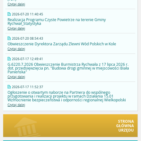
Czytaj dalej
2026-07-20 11:40:45
Realizacja Programu Czyste Powietrze na terenie Gminy
Rychwał_Statystyka
Czytaj dalej
2026-07-20 08:54:43
Obwieszczenie Dyrektora Zarządu Zlewni Wód Polskich w Kole
Czytaj dalej
2026-07-17 12:49:41
G.6220.7.2026 Obwieszczenie Burmistrza Rychwała z 17 lipca 2026 r.
dot. przedsięwzięcia pn. "Budowa drogi gminnej w miejscowości Biała
Panieńska"
Czytaj dalej
2026-07-17 11:52:37
Ogłoszenie o otwartym naborze na Partnera do wspólnego
przygotowania i realizacji projektu w ramach Działania 15.01
Wzmocnienie bezpieczeństwa i odporności regionalnej Wielkopolski
Czytaj dalej
STRONA
GŁÓWNA
URZĘDU