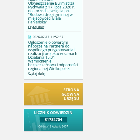
Obwieszczenie Burmistrza
Rychwała z 17 lipca 2026 r.
dot. przedsięwzięcia pn.
"Budowa drogi gminnej w
miejscowości Biała
Panieńska"
Czytaj dalej
2026-07-17 11:52:37
Ogłoszenie o otwartym
naborze na Partnera do
wspólnego przygotowania i
realizacji projektu w ramach
Działania 15.01
Wzmocnienie
bezpieczeństwa i odporności
regionalnej Wielkopolski
Czytaj dalej
STRONA
GŁÓWNA
URZĘDU
LICZNIK ODWIEDZIN
31782704
Od dnia 12 kwietnia 2007