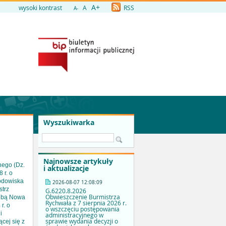
A+
wysoki kontrast
A
RSS
A-
Wyszukiwarka
Najnowsze artykuły
nego (Dz.
i aktualizacje
 r. o
rodowiska
2026-08-07 12:08:09
strz
G.6220.8.2026
Obwieszczenie Burmistrza
zibą Nowa
Rychwała z 7 sierpnia 2026 r.
r. o
o wszczęciu postępowania
i
administracyjnego w
sprawie wydania decyzji o
cej się z