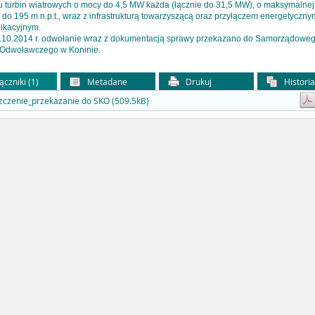
u turbin wiatrowych o mocy do 4,5 MW każda (łącznie do 31,5 MW), o maksymalnej
do 195 m n.p.t., wraz z infrastrukturą towarzyszącą oraz przyłączem energetycznym
ikacyjnym.
.10.2014 r. odwołanie wraz z dokumentacją sprawy przekazano do Samorządowe
Odwoławczego w Koninie.
ączniki (1)
Metadane
Drukuj
Histori
czenie_przekazanie do SKO (509.5kB)