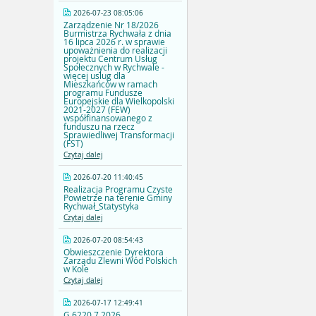
2026-07-23 08:05:06
Zarządzenie Nr 18/2026
Burmistrza Rychwała z dnia
16 lipca 2026 r. w sprawie
upoważnienia do realizacji
projektu Centrum Usług
Społecznych w Rychwale -
więcej uslug dla
Mieszkańców w ramach
programu Fundusze
Europejskie dla Wielkopolski
2021-2027 (FEW)
współfinansowanego z
funduszu na rzecz
Sprawiedliwej Transformacji
(FST)
Czytaj dalej
2026-07-20 11:40:45
Realizacja Programu Czyste
Powietrze na terenie Gminy
Rychwał_Statystyka
Czytaj dalej
2026-07-20 08:54:43
Obwieszczenie Dyrektora
Zarządu Zlewni Wód Polskich
w Kole
Czytaj dalej
2026-07-17 12:49:41
G.6220.7.2026