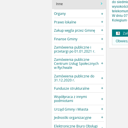
do siedmi
Inne
wysokości 
telekomun
Organy
W dniu 07
Kolegium 
Prawo lokalne
Zakup węgla przez Gminę
Zał
Finanse Gminy
Obwiesz
Zamówienia publiczne i
przetargi po 01.01.2021 r.
Zamówienia publiczne
Centrum Usług Społecznych
w Rychwale
Zamówienia publiczne do
31.12.2020 r.
Fundusze strukturalne
Współpraca z innymi
podmiotami
Urząd Gminy i Miasta
Jednostki organizacyjne
Elektroniczne Biuro Obsługi