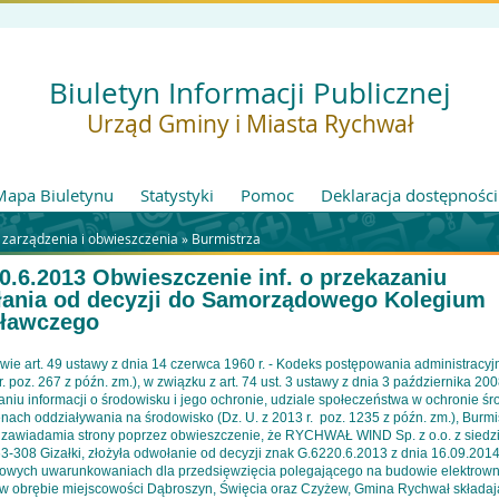
Biuletyn Informacji Publicznej
Urząd Gminy i Miasta Rychwał
Mapa Biuletynu
Statystyki
Pomoc
Deklaracja dostępności
 zarządzenia i obwieszczenia »
Burmistrza
0.6.2013 Obwieszczenie inf. o przekazaniu
ania od decyzji do Samorządowego Kolegium
ławczego
wie art. 49 ustawy z dnia 14 czerwca 1960 r. - Kodeks postępowania administracyj
r. poz. 267 z późn. zm.), w związku z art. 74 ust. 3 ustawy z dnia 3 października 2008
aniu informacji o środowisku i jego ochronie, udziale społeczeństwa w ochronie ś
nach oddziaływania na środowisko (Dz. U. z 2013 r. poz. 1235 z późn. zm.), Burmi
zawiadamia strony poprzez obwieszczenie, że RYCHWAŁ WIND Sp. z o.o. z sied
3-308 Gizałki, złożyła odwołanie od decyzji znak G.6220.6.2013 z dnia 16.09.2014 
owych uwarunkowaniach dla przedsięwzięcia polegającego na budowie elektrown
 w obrębie miejscowości Dąbroszyn, Święcia oraz Czyżew, Gmina Rychwał składają