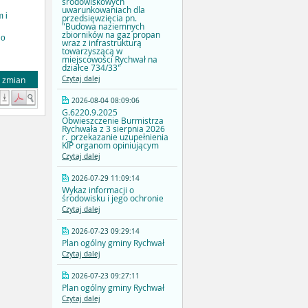
środowiskowych
uwarunkowaniach dla
 i
przedsięwzięcia pn.
"Budowa naziemnych
zbiorników na gaz propan
go
wraz z infrastrukturą
towarzyszącą w
miejscowości Rychwał na
działce 734/33"
a zmian
Czytaj dalej
2026-08-04 08:09:06
G.6220.9.2025
Obwieszczenie Burmistrza
Rychwała z 3 sierpnia 2026
r._przekazanie uzupełnienia
KIP organom opiniującym
Czytaj dalej
2026-07-29 11:09:14
Wykaz informacji o
środowisku i jego ochronie
Czytaj dalej
2026-07-23 09:29:14
Plan ogólny gminy Rychwał
Czytaj dalej
2026-07-23 09:27:11
Plan ogólny gminy Rychwał
Czytaj dalej