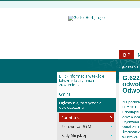
BIP
Ogłoszenia,
ETR - informacja w tekście
G.622
łatwym do czytania i
odwoł
zrozumienia
Odwo
Gmina
Na podsta
Ogłoszenia, zarządzenia i
obwieszczenia
U. z 2013 
udostępni
Burmistrza
oraz o oce
Rychwała 
Kierownika UGiM
Wieś 22, 6
środowisk
Rady Miejskiej
wiatrowej