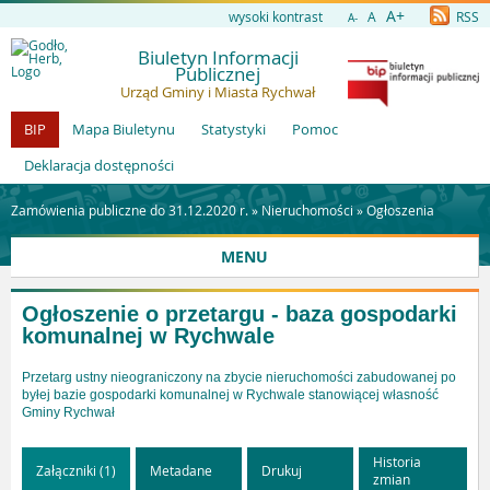
A+
wysoki kontrast
A
RSS
A-
Biuletyn Informacji
Publicznej
Urząd Gminy i Miasta Rychwał
BIP
Mapa Biuletynu
Statystyki
Pomoc
Deklaracja dostępności
Zamówienia publiczne do 31.12.2020 r. »
Nieruchomości
»
Ogłoszenia
MENU
Ogłoszenie o przetargu - baza gospodarki
komunalnej w Rychwale
Przetarg ustny nieograniczony na zbycie nieruchomości zabudowanej po
byłej bazie gospodarki komunalnej w Rychwale stanowiącej własność
Gminy Rychwał
Historia
Załączniki (1)
Metadane
Drukuj
zmian