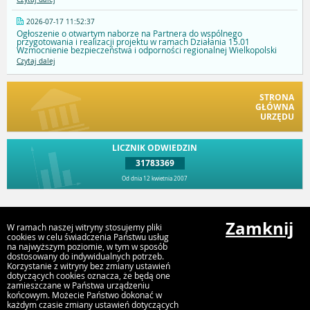
2026-07-17 11:52:37
Ogłoszenie o otwartym naborze na Partnera do wspólnego
przygotowania i realizacji projektu w ramach Działania 15.01
Wzmocnienie bezpieczeństwa i odporności regionalnej Wielkopolski
Czytaj dalej
STRONA
GŁÓWNA
URZĘDU
LICZNIK ODWIEDZIN
31783369
Od dnia 12 kwietnia 2007
Przejdź do góry
Zamknij
W ramach naszej witryny stosujemy pliki
cookies w celu świadczenia Państwu usług
na najwyższym poziomie, w tym w sposób
dostosowany do indywidualnych potrzeb.
Urząd Gminy i Miasta Rychwał
Korzystanie z witryny bez zmiany ustawień
Plac Wolności 16, 62-570 Rychwał
dotyczących cookies oznacza, że będą one
zamieszczane w Państwa urządzeniu
końcowym. Możecie Państwo dokonać w
każdym czasie zmiany ustawień dotyczących