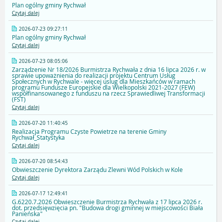
Plan ogólny gminy Rychwał
Czytaj dalej
2026-07-23 09:27:11
Plan ogólny gminy Rychwał
Czytaj dalej
2026-07-23 08:05:06
Zarządzenie Nr 18/2026 Burmistrza Rychwała z dnia 16 lipca 2026 r. w
sprawie upoważnienia do realizacji projektu Centrum Usług
Społecznych w Rychwale - więcej uslug dla Mieszkańców w ramach
programu Fundusze Europejskie dla Wielkopolski 2021-2027 (FEW)
współfinansowanego z funduszu na rzecz Sprawiedliwej Transformacji
(FST)
Czytaj dalej
2026-07-20 11:40:45
Realizacja Programu Czyste Powietrze na terenie Gminy
Rychwał_Statystyka
Czytaj dalej
2026-07-20 08:54:43
Obwieszczenie Dyrektora Zarządu Zlewni Wód Polskich w Kole
Czytaj dalej
2026-07-17 12:49:41
G.6220.7.2026 Obwieszczenie Burmistrza Rychwała z 17 lipca 2026 r.
dot. przedsięwzięcia pn. "Budowa drogi gminnej w miejscowości Biała
Panieńska"
Czytaj dalej