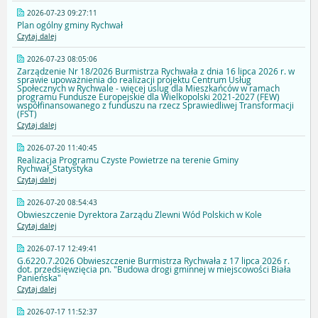
2026-07-23 09:27:11
Plan ogólny gminy Rychwał
Czytaj dalej
2026-07-23 08:05:06
Zarządzenie Nr 18/2026 Burmistrza Rychwała z dnia 16 lipca 2026 r. w
sprawie upoważnienia do realizacji projektu Centrum Usług
Społecznych w Rychwale - więcej uslug dla Mieszkańców w ramach
programu Fundusze Europejskie dla Wielkopolski 2021-2027 (FEW)
współfinansowanego z funduszu na rzecz Sprawiedliwej Transformacji
(FST)
Czytaj dalej
2026-07-20 11:40:45
Realizacja Programu Czyste Powietrze na terenie Gminy
Rychwał_Statystyka
Czytaj dalej
2026-07-20 08:54:43
Obwieszczenie Dyrektora Zarządu Zlewni Wód Polskich w Kole
Czytaj dalej
2026-07-17 12:49:41
G.6220.7.2026 Obwieszczenie Burmistrza Rychwała z 17 lipca 2026 r.
dot. przedsięwzięcia pn. "Budowa drogi gminnej w miejscowości Biała
Panieńska"
Czytaj dalej
2026-07-17 11:52:37