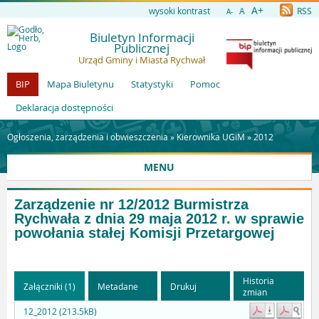
A+
wysoki kontrast
A
RSS
A-
Biuletyn Informacji
Publicznej
Urząd Gminy i Miasta Rychwał
BIP
Mapa Biuletynu
Statystyki
Pomoc
Deklaracja dostępności
Ogłoszenia, zarządzenia i obwieszczenia »
Kierownika UGiM
»
2012
MENU
Zarządzenie nr 12/2012 Burmistrza
Rychwała z dnia 29 maja 2012 r. w sprawie
powołania stałej Komisji Przetargowej
Historia
Załączniki (1)
Metadane
Drukuj
zmian
12_2012 (213.5kB)