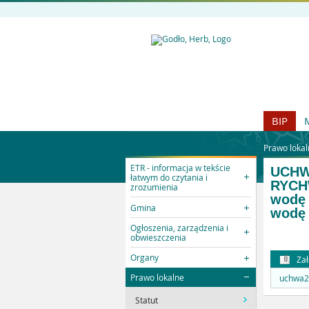
BIP
Prawo lokal
ETR - informacja w tekście
UCHWA
łatwym do czytania i
RYCHW
zrozumienia
wodę 
Gmina
wodę
Ogłoszenia, zarządzenia i
obwieszczenia
Organy
Zał
Prawo lokalne
uchwa2
Statut