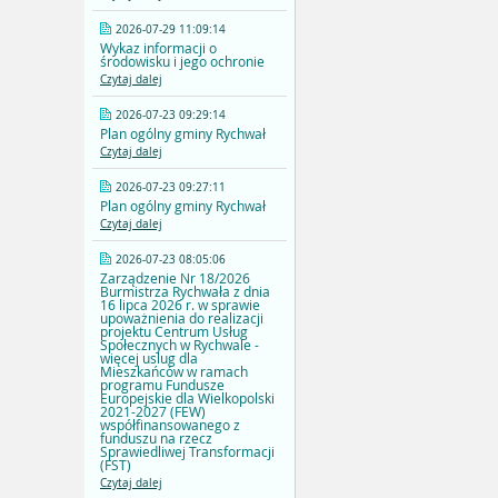
2026-07-29 11:09:14
Wykaz informacji o
środowisku i jego ochronie
Czytaj dalej
2026-07-23 09:29:14
Plan ogólny gminy Rychwał
Czytaj dalej
2026-07-23 09:27:11
Plan ogólny gminy Rychwał
Czytaj dalej
2026-07-23 08:05:06
Zarządzenie Nr 18/2026
Burmistrza Rychwała z dnia
16 lipca 2026 r. w sprawie
upoważnienia do realizacji
projektu Centrum Usług
Społecznych w Rychwale -
więcej uslug dla
Mieszkańców w ramach
programu Fundusze
Europejskie dla Wielkopolski
2021-2027 (FEW)
współfinansowanego z
funduszu na rzecz
Sprawiedliwej Transformacji
(FST)
Czytaj dalej