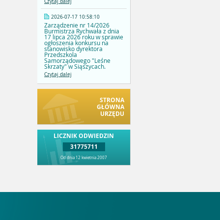
Czytaj dalej
2026-07-17 10:58:10
Zarządzenie nr 14/2026
Burmistrza Rychwała z dnia
17 lipca 2026 roku w sprawie
ogłoszenia konkursu na
stanowisko dyrektora
Przedszkola
Samorządowego "Leśne
Skrzaty" w Siąszycach.
Czytaj dalej
STRONA
GŁÓWNA
URZĘDU
LICZNIK ODWIEDZIN
31775711
Od dnia 12 kwietnia 2007