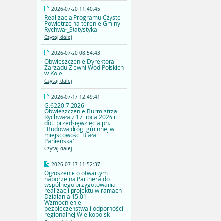
2026-07-20 11:40:45
Realizacja Programu Czyste
Powietrze na terenie Gminy
Rychwał_Statystyka
Czytaj dalej
2026-07-20 08:54:43
Obwieszczenie Dyrektora
Zarządu Zlewni Wód Polskich
w Kole
Czytaj dalej
2026-07-17 12:49:41
G.6220.7.2026
Obwieszczenie Burmistrza
Rychwała z 17 lipca 2026 r.
dot. przedsięwzięcia pn.
"Budowa drogi gminnej w
miejscowości Biała
Panieńska"
Czytaj dalej
2026-07-17 11:52:37
Ogłoszenie o otwartym
naborze na Partnera do
wspólnego przygotowania i
realizacji projektu w ramach
Działania 15.01
Wzmocnienie
bezpieczeństwa i odporności
regionalnej Wielkopolski