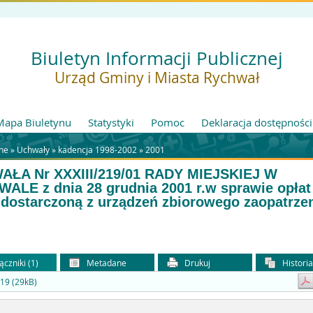
Biuletyn Informacji Publicznej
Urząd Gminy i Miasta Rychwał
Mapa Biuletynu
Statystyki
Pomoc
Deklaracja dostępności
ne »
Uchwały
»
kadencja 1998-2002
»
2001
ŁA Nr XXXIII/219/01 RADY MIEJSKIEJ W
ALE z dnia 28 grudnia 2001 r.w sprawie opłat
dostarczoną z urządzeń zbiorowego zaopatrze
ączniki (1)
Metadane
Drukuj
Histori
19 (29kB)