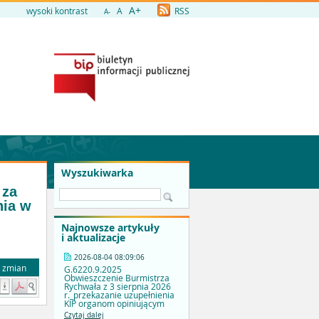
A+
wysoki kontrast
A
RSS
A-
Wyszukiwarka
 za
nia w
Najnowsze artykuły
i aktualizacje
2026-08-04 08:09:06
a zmian
G.6220.9.2025
Obwieszczenie Burmistrza
Rychwała z 3 sierpnia 2026
r._przekazanie uzupełnienia
KIP organom opiniującym
Czytaj dalej