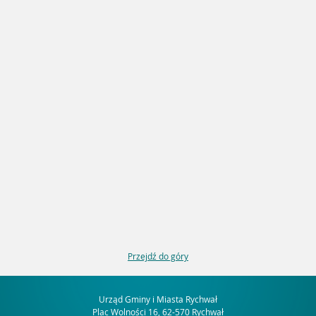
Przejdź do góry
Urząd Gminy i Miasta Rychwał
Plac Wolności 16, 62-570 Rychwał